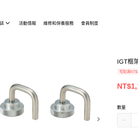
誌
活動情報
維修和保養服務
會員制度
IGT框架
宅配滿NT$
NT$1,
數量