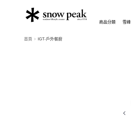
商品分類
雪峰
首頁
IGT-戶外餐廚