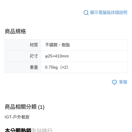
顯示電腦版詳細說明
商品規格
材質
不鏽鋼、樹脂
尺寸
φ25×410mm
重量
0.75kg（×2）
客服
商品相關分類 (1)
IGT-戶外餐廚
本分類熱銷
全站排行