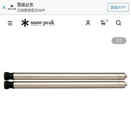
雪諾必克
開啟APP
立刻使用官方APP
0
1
/
1