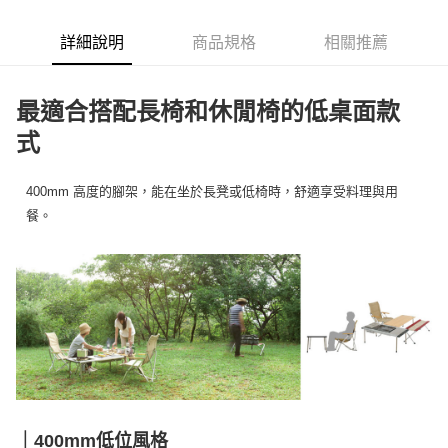
6 期 0 利率 每期
NT$245
21家銀行
合作金庫商業銀行
第一商業銀行
華南商業銀行
彰化商業銀行
合作金庫商業銀行
第一商業銀行
LINE Pay
詳細說明
商品規格
相關推薦
上海商業儲蓄銀行
台北富邦商業銀行
華南商業銀行
彰化商業銀行
國泰世華商業銀行
兆豐國際商業銀行
Apple Pay
上海商業儲蓄銀行
台北富邦商業銀行
臺灣中小企業銀行
台中商業銀行
國泰世華商業銀行
兆豐國際商業銀行
最適合搭配長椅和休閒椅的低桌面款
匯豐（台灣）商業銀行
華泰商業銀行
Google Pay
臺灣中小企業銀行
台中商業銀行
聯邦商業銀行
遠東國際商業銀行
式
匯豐（台灣）商業銀行
華泰商業銀行
AFTEE先享後付
元大商業銀行
永豐商業銀行
聯邦商業銀行
遠東國際商業銀行
玉山商業銀行
星展（台灣）商業銀行
相關說明
元大商業銀行
永豐商業銀行
400mm 高度的腳架，能在坐於長凳或低椅時，舒適享受料理與用
台新國際商業銀行
中國信託商業銀行
【關於「AFTEE先享後付」】
玉山商業銀行
星展（台灣）商業銀行
餐。
台灣樂天信用卡公司
AFTEE先享後付是「在收到商品之後才付款」的支付方式。 讓您購物簡單
台新國際商業銀行
中國信託商業銀行
運送方式
便利好安心！
台灣樂天信用卡公司
１．簡單：不需註冊會員、不需綁卡、不需儲值。
宅配
２．便利：只要手機號碼，簡訊認證，即可結帳。
每筆NT$100，滿NT$2,000(含以上)免運費
３．安心：先確認商品／服務後，再付款。
【「AFTEE先享後付」結帳流程】
１．於結帳方式選擇「AFTEE先享後付」後，將跳轉至「AFTEE先享後付」
結帳頁面，進行簡訊認證並確認金額後，即可完成結帳。
２．訂單成立數日內，您將收到繳費通知簡訊。
３．收到繳費通知簡訊後14天內，點擊此簡訊中的連結，可透過四大超商／
ATM／網路銀行／等多元方式進行付款，方視為交易完成。
※ 請注意：結帳手續完成當下不需立刻繳費，但若您需要取消訂單，請聯絡
｜400mm低位風格