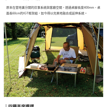
購買商品的店家。未經商家同意取消之訂單仍視為有效，需透過AFTEE先享
後付繳納相關費用。
原本在營地裏分開的炊事系統與客廳空間，透過桌腳長度400mm、桌
※ 交易是否成功請以「AFTEE先享後付 」之結帳頁面顯示為準，若有關於
面長60cm的IGT框架組，如今得以完美地融合成延伸系統。
是否繳費成功／繳費後需取消欲退款等相關疑問，請聯繫「AFTEE先享後付
客戶支援中心」
https://netprotections.freshdesk.com/support/home
【注意事項】
１．透過由恩沛科技股份有限公司提供之「AFTEE先享後付」服務完成之交
易，需依本服務之必要範圍內提供個人資料，並將交易相關給付款項請求債
權轉讓予恩沛科技股份有限公司。
２．關於個人資料處理事宜，請瀏覽以下網址：
https://aftee.tw/terms/#terms3
３．未成年的使用者請事先徵得法定代理人或監護人之同意方可使用
「AFTEE先享後付」，若未經同意申辦者引起之損失，本公司不負相關責
任。
４．使用「AFTEE先享後付」時，將依據個別帳號之用戶狀況，依本公司即
時審查核予不同之上限額度；若仍有額度不足之情形，本公司將視審查結果
請求用戶進行身份認證。
５．嚴禁一人註冊多個帳號或使用他人資訊註冊。若發現惡意使用之情形，
恩沛科技股份有限公司將有權停止該用戶之使用額度並採取法律行動。
｜四種高度選擇