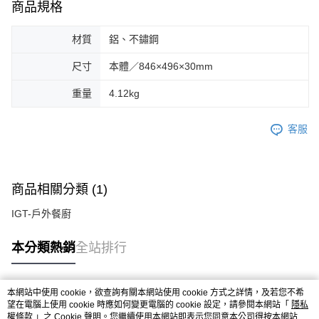
商品規格
材質
鋁、不鏽鋼
尺寸
本體／846×496×30mm
重量
4.12kg
客服
商品相關分類 (1)
IGT-戶外餐廚
本分類熱銷
全站排行
本網站中使用 cookie，欲查詢有關本網站使用 cookie 方式之詳情，及若您不希
熱門標籤
望在電腦上使用 cookie 時應如何變更電腦的 cookie 設定，請參閱本網站「
隱私
權條款
」之 Cookie 聲明。您繼續使用本網站即表示您同意本公司得按本網站使