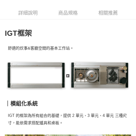
6 期 0 利率 每期
NT$816
21家銀行
合作金庫商業銀行
第一商業銀行
華南商業銀行
彰化商業銀行
合作金庫商業銀行
第一商業銀行
LINE Pay
詳細說明
商品規格
相關推薦
上海商業儲蓄銀行
台北富邦商業銀行
華南商業銀行
彰化商業銀行
國泰世華商業銀行
兆豐國際商業銀行
Apple Pay
上海商業儲蓄銀行
台北富邦商業銀行
臺灣中小企業銀行
台中商業銀行
國泰世華商業銀行
兆豐國際商業銀行
IGT框架
匯豐（台灣）商業銀行
華泰商業銀行
Google Pay
臺灣中小企業銀行
台中商業銀行
聯邦商業銀行
遠東國際商業銀行
匯豐（台灣）商業銀行
華泰商業銀行
AFTEE先享後付
元大商業銀行
永豐商業銀行
舒適的炊事&客廳空間的基本工作站。
聯邦商業銀行
遠東國際商業銀行
玉山商業銀行
星展（台灣）商業銀行
相關說明
元大商業銀行
永豐商業銀行
台新國際商業銀行
中國信託商業銀行
【關於「AFTEE先享後付」】
玉山商業銀行
星展（台灣）商業銀行
台灣樂天信用卡公司
AFTEE先享後付是「在收到商品之後才付款」的支付方式。 讓您購物簡單
台新國際商業銀行
中國信託商業銀行
運送方式
便利好安心！
台灣樂天信用卡公司
１．簡單：不需註冊會員、不需綁卡、不需儲值。
宅配
２．便利：只要手機號碼，簡訊認證，即可結帳。
每筆NT$100，滿NT$2,000(含以上)免運費
３．安心：先確認商品／服務後，再付款。
【「AFTEE先享後付」結帳流程】
｜模組化系統
１．於結帳方式選擇「AFTEE先享後付」後，將跳轉至「AFTEE先享後付」
結帳頁面，進行簡訊認證並確認金額後，即可完成結帳。
２．訂單成立數日內，您將收到繳費通知簡訊。
IGT 的框架為所有組合的基礎，提供 2 單元、3 單元、4 單元 三種尺
３．收到繳費通知簡訊後14天內，點擊此簡訊中的連結，可透過四大超商／
寸，能依需求搭配爐具和桌板。
ATM／網路銀行／等多元方式進行付款，方視為交易完成。
※ 請注意：結帳手續完成當下不需立刻繳費，但若您需要取消訂單，請聯絡