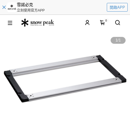
雪諾必克
開啟APP
立刻使用官方APP
0
1
/
1