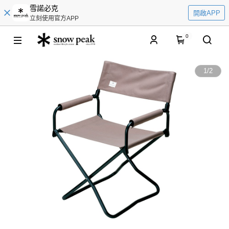
雪諾必克
開啟APP
立刻使用官方APP
0
1
/
2