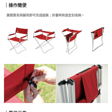
｜操作簡便
展開靠背與腳架即可完成組裝；折疊時有固定扣收納。