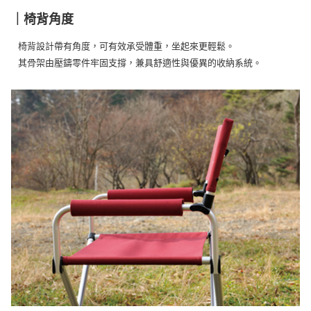
｜椅背角度
椅背設計帶有角度，可有效承受體重，坐起來更輕鬆。
其骨架由壓鑄零件牢固支撐，兼具舒適性與優異的收納系統。