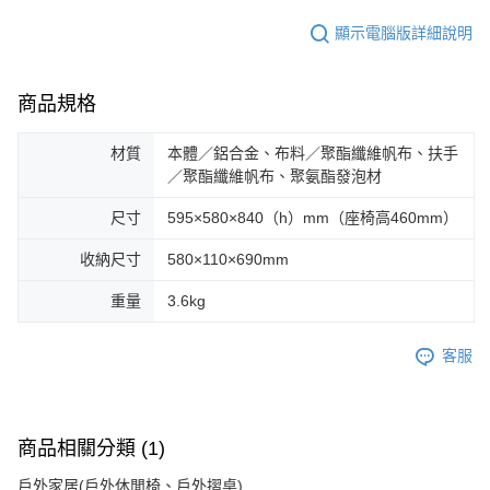
顯示電腦版詳細說明
商品規格
材質
本體／鋁合金、布料／聚酯纖維帆布、扶手
／聚酯纖維帆布、聚氨酯發泡材
尺寸
595×580×840（h）mm（座椅高460mm）
收納尺寸
580×110×690mm
重量
3.6kg
客服
商品相關分類 (1)
戶外家居(戶外休閒椅、戶外摺桌)