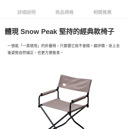
6 期 0 利率 每期
NT$975
21家銀行
合作金庫商業銀行
第一商業銀行
華南商業銀行
彰化商業銀行
合作金庫商業銀行
第一商業銀行
LINE Pay
詳細說明
商品規格
相關推薦
上海商業儲蓄銀行
台北富邦商業銀行
華南商業銀行
彰化商業銀行
國泰世華商業銀行
兆豐國際商業銀行
Apple Pay
上海商業儲蓄銀行
台北富邦商業銀行
臺灣中小企業銀行
台中商業銀行
國泰世華商業銀行
兆豐國際商業銀行
體現 Snow Peak 堅持的經典款椅子
匯豐（台灣）商業銀行
華泰商業銀行
Google Pay
臺灣中小企業銀行
台中商業銀行
聯邦商業銀行
遠東國際商業銀行
匯豐（台灣）商業銀行
華泰商業銀行
AFTEE先享後付
元大商業銀行
永豐商業銀行
一張能「一直使用」的折疊椅，只要選它就不會錯。據評價，坐上去
聯邦商業銀行
遠東國際商業銀行
玉山商業銀行
星展（台灣）商業銀行
相關說明
元大商業銀行
永豐商業銀行
後姿勢自然端正，也更方便進食。
台新國際商業銀行
中國信託商業銀行
【關於「AFTEE先享後付」】
玉山商業銀行
星展（台灣）商業銀行
台灣樂天信用卡公司
AFTEE先享後付是「在收到商品之後才付款」的支付方式。 讓您購物簡單
台新國際商業銀行
中國信託商業銀行
運送方式
便利好安心！
台灣樂天信用卡公司
１．簡單：不需註冊會員、不需綁卡、不需儲值。
宅配
２．便利：只要手機號碼，簡訊認證，即可結帳。
每筆NT$100，滿NT$2,000(含以上)免運費
３．安心：先確認商品／服務後，再付款。
【「AFTEE先享後付」結帳流程】
１．於結帳方式選擇「AFTEE先享後付」後，將跳轉至「AFTEE先享後付」
結帳頁面，進行簡訊認證並確認金額後，即可完成結帳。
２．訂單成立數日內，您將收到繳費通知簡訊。
３．收到繳費通知簡訊後14天內，點擊此簡訊中的連結，可透過四大超商／
ATM／網路銀行／等多元方式進行付款，方視為交易完成。
※ 請注意：結帳手續完成當下不需立刻繳費，但若您需要取消訂單，請聯絡