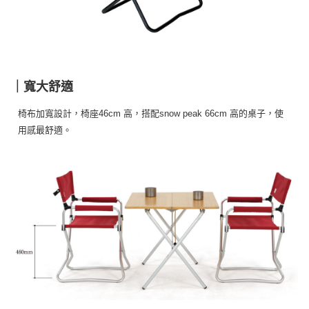
購買商品的店家。未經商家同意取消之訂單仍視為有效，需透過AFTEE先享
後付繳納相關費用。
※ 交易是否成功請以「AFTEE先享後付 」之結帳頁面顯示為準，若有關於
是否繳費成功／繳費後需取消欲退款等相關疑問，請聯繫「AFTEE先享後付
客戶支援中心」
https://netprotections.freshdesk.com/support/home
【注意事項】
｜寬大舒適
１．透過由恩沛科技股份有限公司提供之「AFTEE先享後付」服務完成之交
易，需依本服務之必要範圍內提供個人資料，並將交易相關給付款項請求債
權轉讓予恩沛科技股份有限公司。
椅布加寬設計，椅座46cm 高，搭配snow peak 66cm 高的桌子，使
２．關於個人資料處理事宜，請瀏覽以下網址：
用感最舒適。
https://aftee.tw/terms/#terms3
３．未成年的使用者請事先徵得法定代理人或監護人之同意方可使用
「AFTEE先享後付」，若未經同意申辦者引起之損失，本公司不負相關責
任。
４．使用「AFTEE先享後付」時，將依據個別帳號之用戶狀況，依本公司即
時審查核予不同之上限額度；若仍有額度不足之情形，本公司將視審查結果
請求用戶進行身份認證。
５．嚴禁一人註冊多個帳號或使用他人資訊註冊。若發現惡意使用之情形，
恩沛科技股份有限公司將有權停止該用戶之使用額度並採取法律行動。