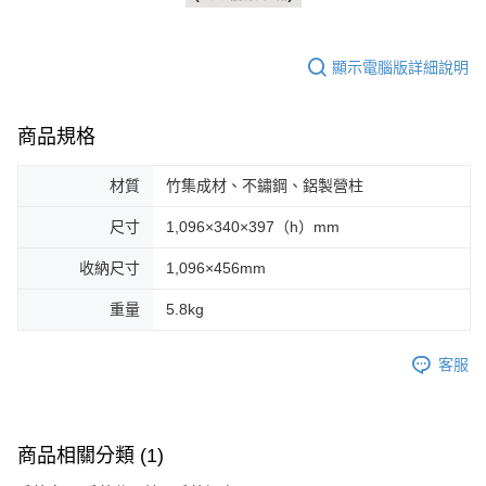
顯示電腦版詳細說明
商品規格
材質
竹集成材、不鏽鋼、鋁製營柱
尺寸
1,096×340×397（h）mm
收納尺寸
1,096×456mm
重量
5.8kg
客服
商品相關分類 (1)