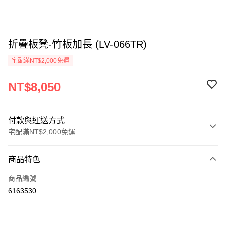
折疊板凳-竹板加長 (LV-066TR)
宅配滿NT$2,000免運
NT$8,050
付款與運送方式
宅配滿NT$2,000免運
付款方式
商品特色
信用卡一次付款
商品編號
信用卡分期付款
6163530
3 期 0 利率 每期
NT$2,683
21家銀行
6 期 0 利率 每期
NT$1,341
21家銀行
合作金庫商業銀行
第一商業銀行