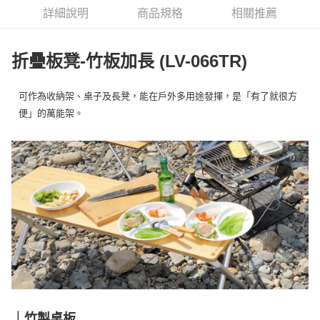
華南商業銀行
彰化商業銀行
合作金庫商業銀行
第一商業銀行
LINE Pay
詳細說明
商品規格
相關推薦
上海商業儲蓄銀行
台北富邦商業銀行
華南商業銀行
彰化商業銀行
國泰世華商業銀行
兆豐國際商業銀行
Apple Pay
上海商業儲蓄銀行
台北富邦商業銀行
臺灣中小企業銀行
台中商業銀行
國泰世華商業銀行
兆豐國際商業銀行
折疊板凳-竹板加長 (LV-066TR)
匯豐（台灣）商業銀行
華泰商業銀行
Google Pay
臺灣中小企業銀行
台中商業銀行
聯邦商業銀行
遠東國際商業銀行
匯豐（台灣）商業銀行
華泰商業銀行
AFTEE先享後付
元大商業銀行
永豐商業銀行
可作為收納架、桌子及長凳，能在戶外多用途發揮，是「有了就很方
聯邦商業銀行
遠東國際商業銀行
玉山商業銀行
星展（台灣）商業銀行
相關說明
元大商業銀行
永豐商業銀行
便」的萬能架。
台新國際商業銀行
中國信託商業銀行
【關於「AFTEE先享後付」】
玉山商業銀行
星展（台灣）商業銀行
台灣樂天信用卡公司
AFTEE先享後付是「在收到商品之後才付款」的支付方式。 讓您購物簡單
台新國際商業銀行
中國信託商業銀行
運送方式
便利好安心！
台灣樂天信用卡公司
１．簡單：不需註冊會員、不需綁卡、不需儲值。
宅配
２．便利：只要手機號碼，簡訊認證，即可結帳。
每筆NT$100，滿NT$2,000(含以上)免運費
３．安心：先確認商品／服務後，再付款。
【「AFTEE先享後付」結帳流程】
１．於結帳方式選擇「AFTEE先享後付」後，將跳轉至「AFTEE先享後付」
結帳頁面，進行簡訊認證並確認金額後，即可完成結帳。
２．訂單成立數日內，您將收到繳費通知簡訊。
３．收到繳費通知簡訊後14天內，點擊此簡訊中的連結，可透過四大超商／
ATM／網路銀行／等多元方式進行付款，方視為交易完成。
※ 請注意：結帳手續完成當下不需立刻繳費，但若您需要取消訂單，請聯絡
購買商品的店家。未經商家同意取消之訂單仍視為有效，需透過AFTEE先享
｜竹製桌板
後付繳納相關費用。