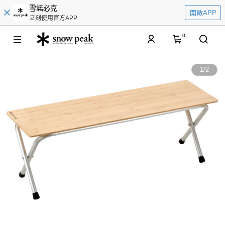
雪諾必克
開啟APP
立刻使用官方APP
0
1
/
2