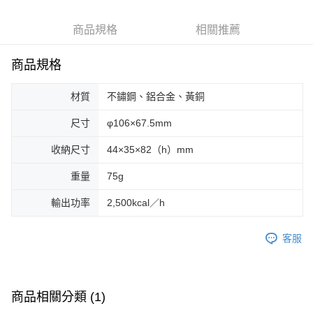
6 期 0 利率 每期
NT$295
21家銀行
合作金庫商業銀行
第一商業銀行
華南商業銀行
彰化商業銀行
合作金庫商業銀行
第一商業銀行
LINE Pay
商品規格
相關推薦
上海商業儲蓄銀行
台北富邦商業銀行
華南商業銀行
彰化商業銀行
國泰世華商業銀行
兆豐國際商業銀行
Apple Pay
上海商業儲蓄銀行
台北富邦商業銀行
臺灣中小企業銀行
台中商業銀行
商品規格
國泰世華商業銀行
兆豐國際商業銀行
匯豐（台灣）商業銀行
華泰商業銀行
Google Pay
臺灣中小企業銀行
台中商業銀行
聯邦商業銀行
遠東國際商業銀行
材質
不鏽鋼、鋁合金、黃銅
匯豐（台灣）商業銀行
華泰商業銀行
AFTEE先享後付
元大商業銀行
永豐商業銀行
聯邦商業銀行
遠東國際商業銀行
玉山商業銀行
星展（台灣）商業銀行
相關說明
尺寸
φ106×67.5mm
元大商業銀行
永豐商業銀行
台新國際商業銀行
中國信託商業銀行
【關於「AFTEE先享後付」】
玉山商業銀行
星展（台灣）商業銀行
收納尺寸
44×35×82（h）mm
台灣樂天信用卡公司
AFTEE先享後付是「在收到商品之後才付款」的支付方式。 讓您購物簡單
台新國際商業銀行
中國信託商業銀行
運送方式
便利好安心！
台灣樂天信用卡公司
重量
75g
１．簡單：不需註冊會員、不需綁卡、不需儲值。
宅配
２．便利：只要手機號碼，簡訊認證，即可結帳。
每筆NT$100，滿NT$2,000(含以上)免運費
３．安心：先確認商品／服務後，再付款。
輸出功率
2,500kcal／h
【「AFTEE先享後付」結帳流程】
客服
１．於結帳方式選擇「AFTEE先享後付」後，將跳轉至「AFTEE先享後付」
結帳頁面，進行簡訊認證並確認金額後，即可完成結帳。
２．訂單成立數日內，您將收到繳費通知簡訊。
３．收到繳費通知簡訊後14天內，點擊此簡訊中的連結，可透過四大超商／
ATM／網路銀行／等多元方式進行付款，方視為交易完成。
商品相關分類 (1)
※ 請注意：結帳手續完成當下不需立刻繳費，但若您需要取消訂單，請聯絡