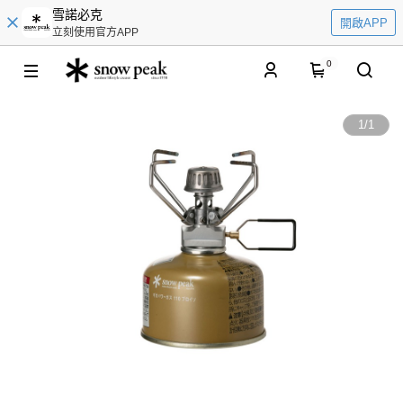
雪諾必克
開啟APP
立刻使用官方APP
0
1
/
1