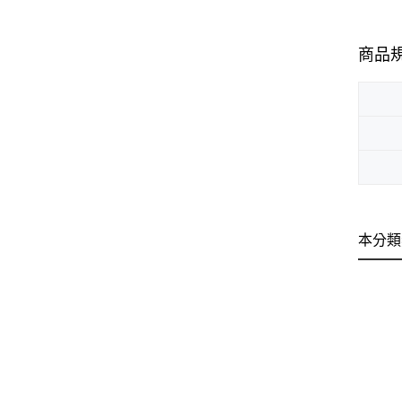
商品
本分類