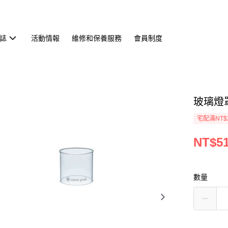
誌
活動情報
維修和保養服務
會員制度
玻璃燈罩-
宅配滿NT$
NT$5
數量