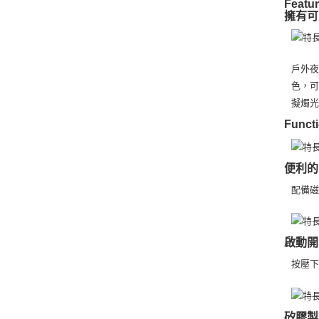
Featu
擁有可
戶外夜
色，
擬燭
Funct
便利的
配備
啟動開
按壓
矽膠製