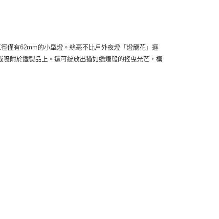
際商業銀行
中國信託商業銀行
心！
天信用卡公司
：不需註冊會員、不需綁卡、不需儲值。
：只要手機號碼，簡訊認證，即可結帳。
：先確認商品／服務後，再付款。
00，滿NT$2,000(含以上)免運費
徑僅有62mm的小型燈。絲毫不比戶外夜燈「燈籠花」遜
EE先享後付」結帳流程】
方式選擇「AFTEE先享後付」後，將跳轉至「AFTEE先享後
或吸附於鐵製品上。還可綻放出猶如蠟燭般的搖曳光芒，模
頁面，進行簡訊認證並確認金額後，即可完成結帳。
成立數日內，您將收到繳費通知簡訊。
費通知簡訊後14天內，點擊此簡訊中的連結，可透過四大超商
網路銀行／等多元方式進行付款，方視為交易完成。
：結帳手續完成當下不需立刻繳費，但若您需要取消訂單，請聯
的店家。未經商家同意取消之訂單仍視為有效，需透過AFTEE
繳納相關費用。
否成功請以「AFTEE先享後付 」之結帳頁面顯示為準，若有關於
功／繳費後需取消欲退款等相關疑問，請聯繫「AFTEE先享後
援中心」
https://netprotections.freshdesk.com/support/home
項】
恩沛科技股份有限公司提供之「AFTEE先享後付」服務完成之
依本服務之必要範圍內提供個人資料，並將交易相關給付款項請
讓予恩沛科技股份有限公司。
個人資料處理事宜，請瀏覽以下網址：
ee.tw/terms/#terms3
年的使用者請事先徵得法定代理人或監護人之同意方可使用