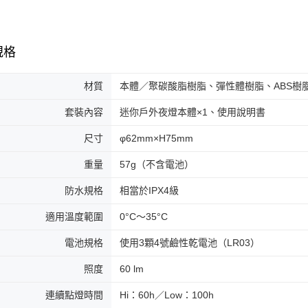
規格
材質
本體／聚碳酸脂樹脂、彈性體樹脂、ABS樹
套裝內容
迷你戶外夜燈本體×1、使用說明書
尺寸
φ62mm×H75mm
重量
57g（不含電池）
防水規格
相當於IPX4級
適用溫度範圍
0°C～35°C
電池規格
使用3顆4號鹼性乾電池（LR03）
照度
60 lm
連續點燈時間
Hi：60h／Low：100h