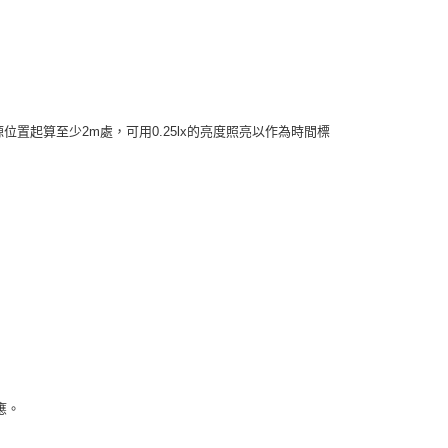
E先享後付」，若未經同意申辦者引起之損失，本公司不負相關責
AFTEE先享後付」時，將依據個別帳號之用戶狀況，依本公司
核予不同之上限額度；若仍有額度不足之情形，本公司將視審查
用戶進行身份認證。
一人註冊多個帳號或使用他人資訊註冊。若發現惡意使用之情
科技股份有限公司將有權停止該用戶之使用額度並採取法律行
位置起算至少2m處，可用0.25lx的亮度照亮以作為時間標
應。