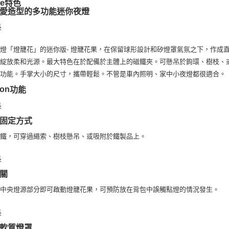
re
台新國
特色
便利好安
運送方式
愛造型的多功能迷你夜燈
台灣樂
１．簡單
２．便利
宅配
３．安心
每筆NT$1
燈「燈籠花」的迷你版- 燈籠花果，在保留球形設計和矽燈罩氣氛之下，作成直
【「AFT
１．於結帳
可綻放柔和光源。最大特色在於配備於主體上的磁鐵夾。可懸吊於鉤環、樹枝、
付」結帳
光功能。手掌大小的尺寸，攜帶輕鬆。不管是車內照明、家中小夜燈都很適合。
２．訂單
３．收到繳
ion
功能
／ATM／
※ 請注意
絡購買商品
固定方式
先享後付
※ 交易是
磁鐵，可穿過繩索、樹枝懸吊、或吸附於鐵製品上。
是否繳費成
付客戶支
【注意事
關
１．透過由
下中央燈源部分即可啟動燈籠花果，可預防放在背包中誤觸點燈的情況發生。
交易，需
求債權轉
２．關於
https://aft
３．未成
軟質燈罩