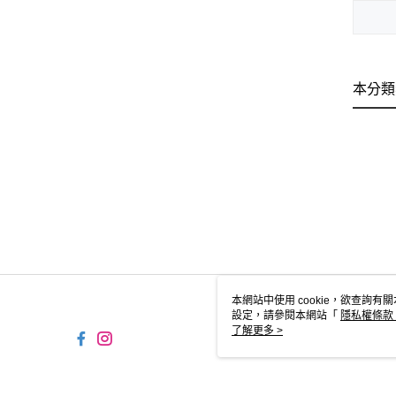
本分類
本網站中使用 cookie，欲查詢有關
設定，請參閱本網站「
隱私權條款
使用 cookie。
了解更多 >