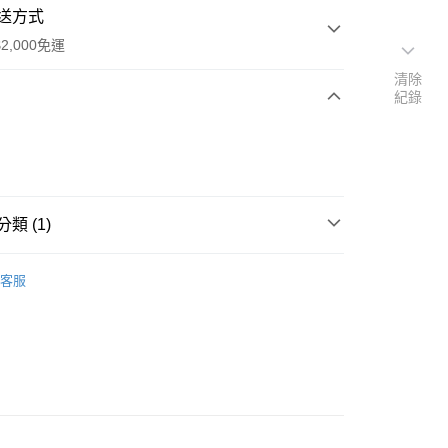
送方式
2,000免運
清除
紀錄
次付款
期付款
0 利率 每期
NT$590
21家銀行
類 (1)
0 利率 每期
NT$295
21家銀行
庫商業銀行
第一商業銀行
業銀行
彰化商業銀行
瓦斯燈、LED燈)
庫商業銀行
第一商業銀行
業儲蓄銀行
台北富邦商業銀行
客服
業銀行
彰化商業銀行
華商業銀行
兆豐國際商業銀行
業儲蓄銀行
台北富邦商業銀行
小企業銀行
台中商業銀行
華商業銀行
兆豐國際商業銀行
台灣）商業銀行
華泰商業銀行
y
小企業銀行
台中商業銀行
業銀行
遠東國際商業銀行
台灣）商業銀行
華泰商業銀行
享後付
業銀行
永豐商業銀行
業銀行
遠東國際商業銀行
業銀行
星展（台灣）商業銀行
業銀行
永豐商業銀行
FTEE先享後付」】
際商業銀行
中國信託商業銀行
業銀行
星展（台灣）商業銀行
先享後付是「在收到商品之後才付款」的支付方式。 讓您購物簡單
天信用卡公司