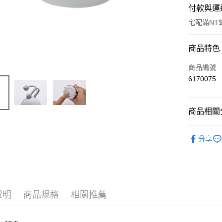
付款與運
宅配滿NT$
付款方式
商品特色
信用卡一
商品編號
6170075
信用卡分
3 期 
商品相關分
6 期 
合作金
華南商
燈具系列(
合作金
LINE Pay
上海商
分享
華南商
國泰世
Apple Pay
上海商
臺灣中
國泰世
匯豐（
Google Pa
臺灣中
聯邦商
匯豐（
AFTEE先
元大商
聯邦商
說明
商品規格
相關推薦
玉山商
相關說明
元大商
【關於「A
台新國
玉山商
AFTEE
台灣樂