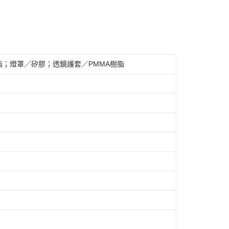
脂；燈罩／矽膠；透鏡護套／PMMA樹脂