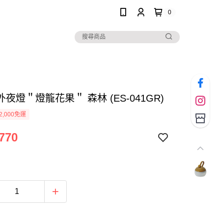
0
夜燈＂燈籠花果＂ 森林 (ES-041GR)
2,000免運
770