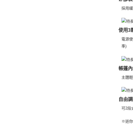
採用
使用3
電源使
準)
帳篷內
主體
自由調
可2段
※迷