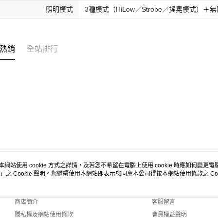
照明模式
3種模式（HiLow／Strobe／搖晃模式）＋
熱銷
全站排行
本網站使用 cookie 方式之詳情，及若您不希望在電腦上使用 cookie 時應如何變更電腦的
」之 Cookie 聲明。您繼續使用本網站即表示您同意本公司得按本網站使用條款之 Coo
關於我們
客服資訊
品牌故事
購物說明
商店簡介
客服留言
隱私權及網站使用條款
會員權益聲明