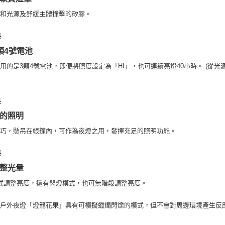
「AFTE
緩和光源及舒緩主體撞擊的矽膠。
任。
４．使用「
即時審查
結果請求
顆4號電池
５．嚴禁
形，恩沛
用的是3顆4號電池，即便將照度設定為「HI」，也可連續亮燈40小時。 (從光源
動。
的照明
輕巧，懸吊在帳篷內，可作為夜燈之用，發揮充足的照明功能。
整光量
式調整亮度，還有閃燈模式，也可無階段調整亮度。
你戶外夜燈「燈籠花果」具有可模擬蠟燭閃爍的模式，但不會對周邊環境產生反