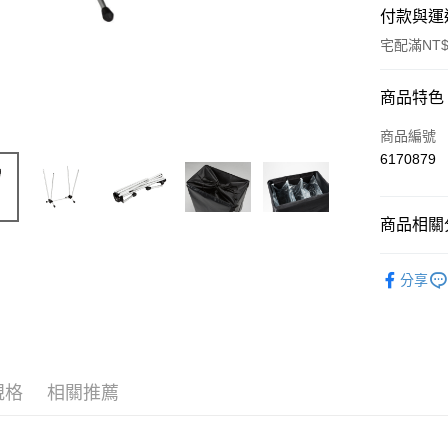
付款與運
宅配滿NT$
付款方式
商品特色
信用卡一
商品編號
6170879
信用卡分
3 期 
商品相關分
6 期 
合作金
華南商
IGT-戶外
合作金
LINE Pay
上海商
分享
華南商
國泰世
Apple Pay
上海商
臺灣中
國泰世
匯豐（
Google Pa
臺灣中
聯邦商
匯豐（
AFTEE先
元大商
聯邦商
規格
相關推薦
玉山商
相關說明
元大商
【關於「A
台新國
玉山商
AFTEE
台灣樂