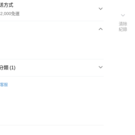
送方式
2,000免運
清除
紀錄
次付款
期付款
0 利率 每期
NT$1,666
21家銀行
類 (1)
0 利率 每期
NT$833
21家銀行
庫商業銀行
第一商業銀行
業銀行
彰化商業銀行
餐廚
庫商業銀行
第一商業銀行
業儲蓄銀行
台北富邦商業銀行
客服
業銀行
彰化商業銀行
華商業銀行
兆豐國際商業銀行
業儲蓄銀行
台北富邦商業銀行
小企業銀行
台中商業銀行
華商業銀行
兆豐國際商業銀行
台灣）商業銀行
華泰商業銀行
y
小企業銀行
台中商業銀行
業銀行
遠東國際商業銀行
台灣）商業銀行
華泰商業銀行
享後付
業銀行
永豐商業銀行
業銀行
遠東國際商業銀行
業銀行
星展（台灣）商業銀行
業銀行
永豐商業銀行
FTEE先享後付」】
際商業銀行
中國信託商業銀行
業銀行
星展（台灣）商業銀行
先享後付是「在收到商品之後才付款」的支付方式。 讓您購物簡單
天信用卡公司