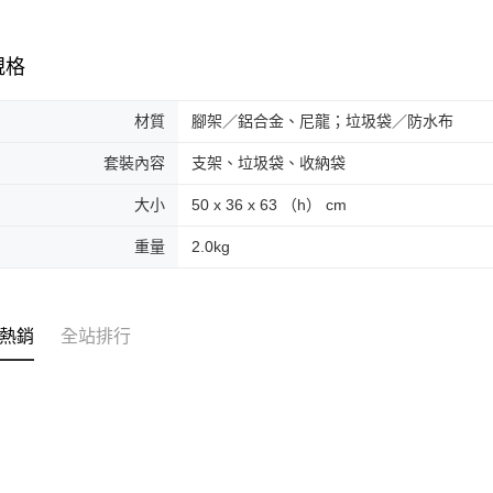
台新國
便利好安
運送方式
台灣樂
１．簡單
２．便利
宅配
規格
３．安心
每筆NT$1
【「AFT
材質
腳架／鋁合金、尼龍；垃圾袋／防水布
１．於結帳
付」結帳
套裝內容
支架、垃圾袋、收納袋
２．訂單
３．收到繳
大小
50 x 36 x 63 （h） cm
／ATM／
※ 請注意
重量
2.0kg
絡購買商品
先享後付
※ 交易是
是否繳費成
付客戶支
熱銷
全站排行
【注意事
１．透過由
交易，需
求債權轉
２．關於
https://aft
３．未成