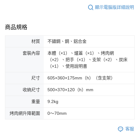
顯示電腦版詳細說明
商品規格
材質
不鏽鋼、鋼、鋁合金
套裝內容
本體（×1）、爐蓋（×1）、烤肉網
（×2）、把手（×1）、支架（×2）、炭床
（×1）、使用說明書
尺寸
605×360×175mm（h）（含支架）
收納尺寸
500×370×120（h）mm
重量
9.2kg
烤肉網升降範圍
0～70mm
客服