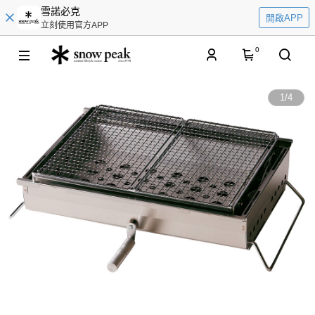
雪諾必克
開啟APP
立刻使用官方APP
0
1
/
4