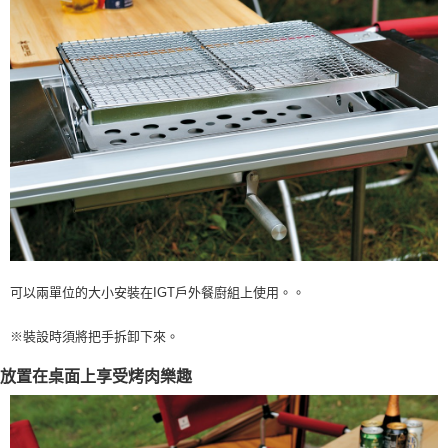
購買商品的店家。未經商家同意取消之訂單仍視為有效，需透過AFTEE先享
後付繳納相關費用。
※ 交易是否成功請以「AFTEE先享後付 」之結帳頁面顯示為準，若有關於
是否繳費成功／繳費後需取消欲退款等相關疑問，請聯繫「AFTEE先享後付
客戶支援中心」
https://netprotections.freshdesk.com/support/home
【注意事項】
１．透過由恩沛科技股份有限公司提供之「AFTEE先享後付」服務完成之交
易，需依本服務之必要範圍內提供個人資料，並將交易相關給付款項請求債
權轉讓予恩沛科技股份有限公司。
２．關於個人資料處理事宜，請瀏覽以下網址：
https://aftee.tw/terms/#terms3
３．未成年的使用者請事先徵得法定代理人或監護人之同意方可使用
「AFTEE先享後付」，若未經同意申辦者引起之損失，本公司不負相關責
任。
４．使用「AFTEE先享後付」時，將依據個別帳號之用戶狀況，依本公司即
時審查核予不同之上限額度；若仍有額度不足之情形，本公司將視審查結果
可以兩單位的大小安裝在IGT戶外餐廚組上使用。。
請求用戶進行身份認證。
５．嚴禁一人註冊多個帳號或使用他人資訊註冊。若發現惡意使用之情形，
※裝設時須將把手拆卸下來。
恩沛科技股份有限公司將有權停止該用戶之使用額度並採取法律行動。
放置在桌面上享受烤肉樂趣