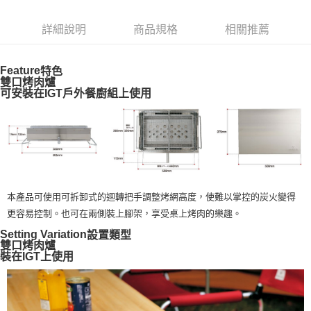
6 期 0 利率 每期
NT$1,716
21家銀行
合作金庫商業銀行
第一商業銀行
華南商業銀行
彰化商業銀行
合作金庫商業銀行
第一商業銀行
LINE Pay
詳細說明
商品規格
相關推薦
上海商業儲蓄銀行
台北富邦商業銀行
華南商業銀行
彰化商業銀行
國泰世華商業銀行
兆豐國際商業銀行
Apple Pay
上海商業儲蓄銀行
台北富邦商業銀行
臺灣中小企業銀行
台中商業銀行
國泰世華商業銀行
兆豐國際商業銀行
Feature
特色
匯豐（台灣）商業銀行
華泰商業銀行
Google Pay
雙口烤肉爐
臺灣中小企業銀行
台中商業銀行
聯邦商業銀行
遠東國際商業銀行
可安裝在IGT戶外餐廚組上使用
匯豐（台灣）商業銀行
華泰商業銀行
AFTEE先享後付
元大商業銀行
永豐商業銀行
聯邦商業銀行
遠東國際商業銀行
玉山商業銀行
星展（台灣）商業銀行
相關說明
元大商業銀行
永豐商業銀行
台新國際商業銀行
中國信託商業銀行
【關於「AFTEE先享後付」】
玉山商業銀行
星展（台灣）商業銀行
台灣樂天信用卡公司
AFTEE先享後付是「在收到商品之後才付款」的支付方式。 讓您購物簡單
台新國際商業銀行
中國信託商業銀行
運送方式
便利好安心！
台灣樂天信用卡公司
１．簡單：不需註冊會員、不需綁卡、不需儲值。
宅配
２．便利：只要手機號碼，簡訊認證，即可結帳。
本產品可使用可拆卸式的迴轉把手調整烤網高度，使難以掌控的炭火變得
每筆NT$100，滿NT$2,000(含以上)免運費
３．安心：先確認商品／服務後，再付款。
更容易控制。也可在兩側裝上腳架，享受桌上烤肉的樂趣。
【「AFTEE先享後付」結帳流程】
Setting Variation
設置類型
１．於結帳方式選擇「AFTEE先享後付」後，將跳轉至「AFTEE先享後付」
雙口烤肉爐
結帳頁面，進行簡訊認證並確認金額後，即可完成結帳。
裝在IGT上使用
２．訂單成立數日內，您將收到繳費通知簡訊。
３．收到繳費通知簡訊後14天內，點擊此簡訊中的連結，可透過四大超商／
ATM／網路銀行／等多元方式進行付款，方視為交易完成。
※ 請注意：結帳手續完成當下不需立刻繳費，但若您需要取消訂單，請聯絡