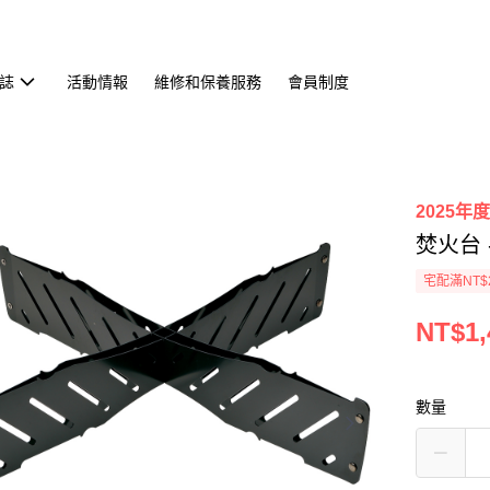
誌
活動情報
維修和保養服務
會員制度
2025年
焚火台 -
宅配滿NT$
NT$1,
數量