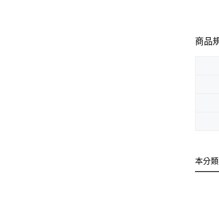
商品
本分類