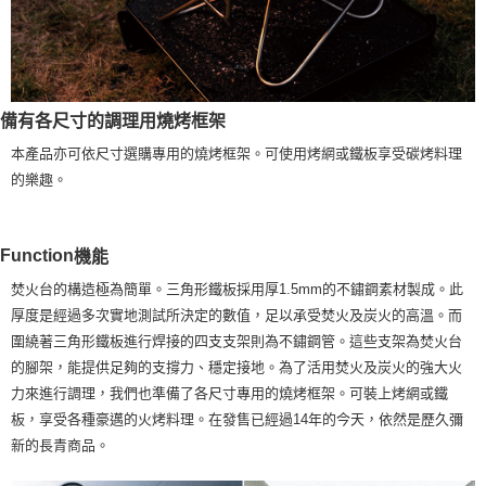
備有各尺寸的調理用燒烤框架
本產品亦可依尺寸選購專用的燒烤框架。可使用烤網或鐵板享受碳烤料理
的樂趣。
Function
機能
焚火台的構造極為簡單。三角形鐵板採用厚1.5mm的不鏽鋼素材製成。此
厚度是經過多次實地測試所決定的數值，足以承受焚火及炭火的高溫。而
圍繞著三角形鐵板進行焊接的四支支架則為不鏽鋼管。這些支架為焚火台
的腳架，能提供足夠的支撐力、穩定接地。為了活用焚火及炭火的強大火
力來進行調理，我們也準備了各尺寸專用的燒烤框架。可裝上烤網或鐵
板，享受各種豪邁的火烤料理。在發售已經過14年的今天，依然是歷久彌
新的長青商品。