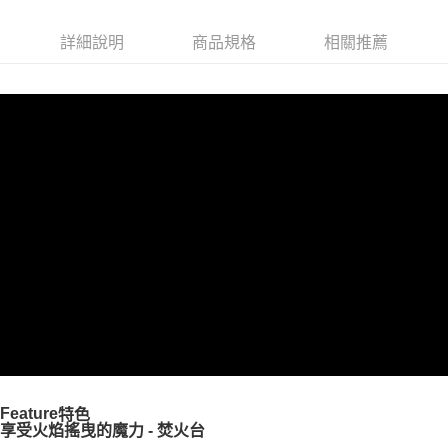
6 期 0 利率 每期
NT$1,013
21家銀行
合作金庫商業銀行
第一商業銀行
華南商業銀行
彰化商業銀行
合作金庫商業銀行
第一商業銀行
LINE Pay
詳細說明
商品規格
相關推薦
上海商業儲蓄銀行
台北富邦商業銀行
華南商業銀行
彰化商業銀行
國泰世華商業銀行
兆豐國際商業銀行
Apple Pay
上海商業儲蓄銀行
台北富邦商業銀行
臺灣中小企業銀行
台中商業銀行
國泰世華商業銀行
兆豐國際商業銀行
匯豐（台灣）商業銀行
華泰商業銀行
Google Pay
臺灣中小企業銀行
台中商業銀行
聯邦商業銀行
遠東國際商業銀行
匯豐（台灣）商業銀行
華泰商業銀行
AFTEE先享後付
元大商業銀行
永豐商業銀行
聯邦商業銀行
遠東國際商業銀行
玉山商業銀行
星展（台灣）商業銀行
相關說明
元大商業銀行
永豐商業銀行
台新國際商業銀行
中國信託商業銀行
【關於「AFTEE先享後付」】
玉山商業銀行
星展（台灣）商業銀行
台灣樂天信用卡公司
AFTEE先享後付是「在收到商品之後才付款」的支付方式。 讓您購物簡單
台新國際商業銀行
中國信託商業銀行
運送方式
便利好安心！
台灣樂天信用卡公司
１．簡單：不需註冊會員、不需綁卡、不需儲值。
宅配
２．便利：只要手機號碼，簡訊認證，即可結帳。
每筆NT$100，滿NT$2,000(含以上)免運費
３．安心：先確認商品／服務後，再付款。
【「AFTEE先享後付」結帳流程】
１．於結帳方式選擇「AFTEE先享後付」後，將跳轉至「AFTEE先享後付」
結帳頁面，進行簡訊認證並確認金額後，即可完成結帳。
２．訂單成立數日內，您將收到繳費通知簡訊。
３．收到繳費通知簡訊後14天內，點擊此簡訊中的連結，可透過四大超商／
Feature
特色
ATM／網路銀行／等多元方式進行付款，方視為交易完成。
享受火焰搖曳的魔力 - 焚火台
※ 請注意：結帳手續完成當下不需立刻繳費，但若您需要取消訂單，請聯絡