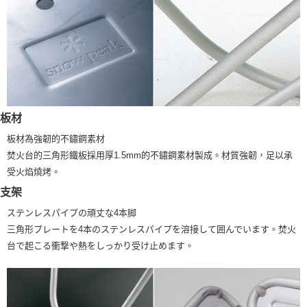
板材
板材為強韌的不鏽鋼素材
焚火台的三角形鐵板採用厚1.5mm的不鏽鋼素材製成。材質強韌，足以承
受火焰燒烤。
支架
ステンレスパイプの頑丈な4本脚
三角形プレートを4本のステンレスパイプを溶接して囲んでいます。焚火
台で起こる衝撃や熱をしっかり受け止めます。