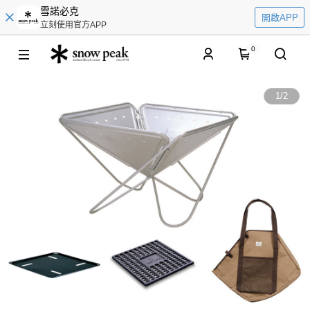
雪諾必克
開啟APP
立刻使用官方APP
0
1
/
2