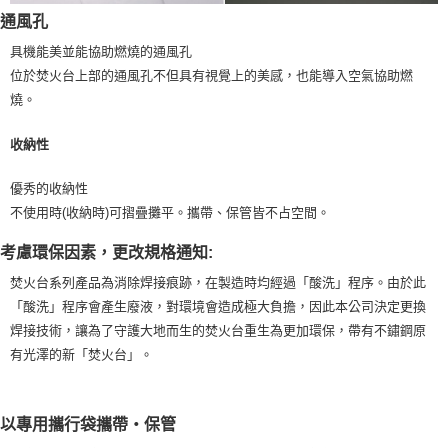
通風孔
具機能美並能協助燃燒的通風孔
位於焚火台上部的通風孔不但具有視覺上的美感，也能導入空氣協助燃
燒。
收納性
優秀的收納性
不使用時(收納時)可摺疊攤平。攜帶、保管皆不占空間。
考慮環保因素，更改規格通知:
焚火台系列產品為消除焊接痕跡，在製造時均經過「酸洗」程序。由於此
「酸洗」程序會產生廢液，對環境會造成極大負擔，因此本公司決定更換
焊接技術，讓為了守護大地而生的焚火台重生為更加環保，帶有不鏽鋼原
有光澤的新「焚火台」。
以專用攜行袋攜帶‧保管