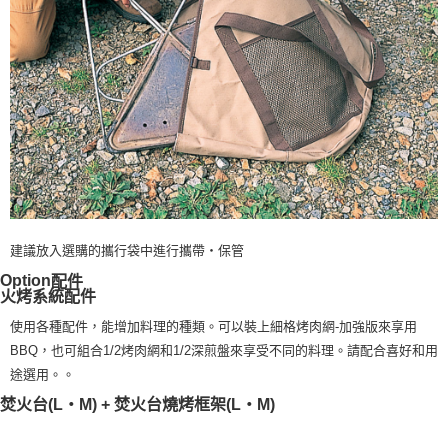
建議放入選購的攜行袋中進行攜帶‧保管
Option
配件
火烤系統配件
使用各種配件，能增加料理的種類。可以裝上細格烤肉網-加強版來享用
BBQ，也可組合1/2烤肉網和1/2深煎盤來享受不同的料理。請配合喜好和用
途選用。。
焚火台(L‧M) + 焚火台燒烤框架(L‧M)