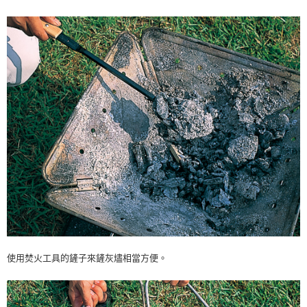
使用焚火工具的鏟子來鏟灰燼相當方便。