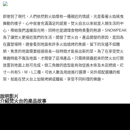
購買商品的店家。未經商家同意取消之訂單仍視為有效，需透過AFTEE先享
後付繳納相關費用。
※ 交易是否成功請以「AFTEE先享後付 」之結帳頁面顯示為準，若有關於
即使到了現代，人們依然對火焰懷有一種親近的情感，光是看著火焰搖曳
是否繳費成功／繳費後需取消欲退款等相關疑問，請聯繫「AFTEE先享後付
客戶支援中心」
https://netprotections.freshdesk.com/support/home
舞動的樣子，心中就會充滿滿足的感覺。焚火自古以來就是人類生活的中
心，帶給我們溫暖與光明、同時也是調理食物時貴重的熱源。SNOWPEAK
【注意事項】
為了讓焚火更接近我們的生活，開發了焚火台。產品開發的原因，是因為
１．透過由恩沛科技股份有限公司提供之「AFTEE先享後付」服務完成之交
易，需依本服務之必要範圍內提供個人資料，並將交易相關給付款項請求債
在露營場時，總會看到地面有許多火焰燒烤的焦痕，留下的灰燼不但醜
權轉讓予恩沛科技股份有限公司。
陋，焦黑的地面需要經過很長一段時間才能長出新的草。為了在享受焚火
２．關於個人資料處理事宜，請瀏覽以下網址：
樂趣時能不傷及地面，才開發了這項產品。只需將摺疊起來的焚火台打開
https://aftee.tw/terms/#terms3
３．未成年的使用者請事先徵得法定代理人或監護人之同意方可使用
放置到地面上就可完成。倒三角錐的造型能有效促進木柴及木炭燃燒。尺
「AFTEE先享後付」，若未經同意申辦者引起之損失，本公司不負相關責
寸一共有S・M・L三種。可依人數及用途進行選擇。另外搭配選購的框
任。
架，就能在焚火台上加裝烤網或鐵板，享受不同料理的樂趣。
４．使用「AFTEE先享後付」時，將依據個別帳號之用戶狀況，依本公司即
時審查核予不同之上限額度；若仍有額度不足之情形，本公司將視審查結果
請求用戶進行身份認證。
５．嚴禁一人註冊多個帳號或使用他人資訊註冊。若發現惡意使用之情形，
說明影片
恩沛科技股份有限公司將有權停止該用戶之使用額度並採取法律行動。
介紹焚火台的產品故事