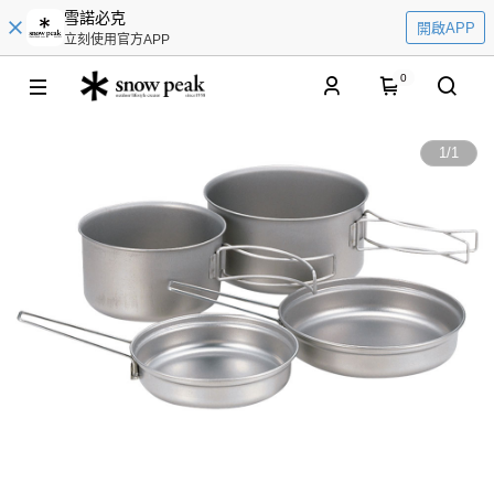
雪諾必克
開啟APP
立刻使用官方APP
0
1
/
1