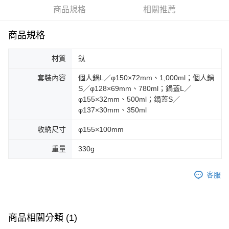
華南商業銀行
彰化商業銀行
合作金庫商業銀行
第一商業銀行
LINE Pay
商品規格
相關推薦
上海商業儲蓄銀行
台北富邦商業銀行
華南商業銀行
彰化商業銀行
國泰世華商業銀行
兆豐國際商業銀行
Apple Pay
上海商業儲蓄銀行
台北富邦商業銀行
臺灣中小企業銀行
台中商業銀行
商品規格
國泰世華商業銀行
兆豐國際商業銀行
匯豐（台灣）商業銀行
華泰商業銀行
Google Pay
臺灣中小企業銀行
台中商業銀行
聯邦商業銀行
遠東國際商業銀行
材質
鈦
匯豐（台灣）商業銀行
華泰商業銀行
AFTEE先享後付
元大商業銀行
永豐商業銀行
聯邦商業銀行
遠東國際商業銀行
玉山商業銀行
星展（台灣）商業銀行
相關說明
套裝內容
個人鍋L／φ150×72mm、1,000ml；個人鍋
元大商業銀行
永豐商業銀行
台新國際商業銀行
中國信託商業銀行
S／φ128×69mm、780ml；鍋蓋L／
【關於「AFTEE先享後付」】
玉山商業銀行
星展（台灣）商業銀行
台灣樂天信用卡公司
AFTEE先享後付是「在收到商品之後才付款」的支付方式。 讓您購物簡單
φ155×32mm、500ml；鍋蓋S／
台新國際商業銀行
中國信託商業銀行
運送方式
便利好安心！
φ137×30mm、350ml
台灣樂天信用卡公司
１．簡單：不需註冊會員、不需綁卡、不需儲值。
宅配
２．便利：只要手機號碼，簡訊認證，即可結帳。
收納尺寸
φ155×100mm
每筆NT$100，滿NT$2,000(含以上)免運費
３．安心：先確認商品／服務後，再付款。
重量
330g
【「AFTEE先享後付」結帳流程】
１．於結帳方式選擇「AFTEE先享後付」後，將跳轉至「AFTEE先享後付」
結帳頁面，進行簡訊認證並確認金額後，即可完成結帳。
客服
２．訂單成立數日內，您將收到繳費通知簡訊。
３．收到繳費通知簡訊後14天內，點擊此簡訊中的連結，可透過四大超商／
ATM／網路銀行／等多元方式進行付款，方視為交易完成。
※ 請注意：結帳手續完成當下不需立刻繳費，但若您需要取消訂單，請聯絡
商品相關分類 (1)
購買商品的店家。未經商家同意取消之訂單仍視為有效，需透過AFTEE先享
後付繳納相關費用。