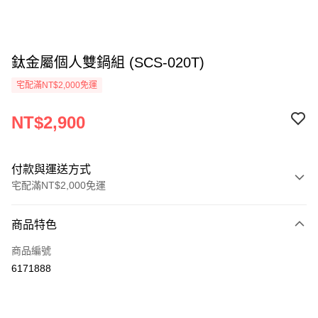
鈦金屬個人雙鍋組 (SCS-020T)
宅配滿NT$2,000免運
NT$2,900
付款與運送方式
宅配滿NT$2,000免運
付款方式
商品特色
信用卡一次付款
商品編號
信用卡分期付款
6171888
3 期 0 利率 每期
NT$966
21家銀行
6 期 0 利率 每期
NT$483
21家銀行
合作金庫商業銀行
第一商業銀行