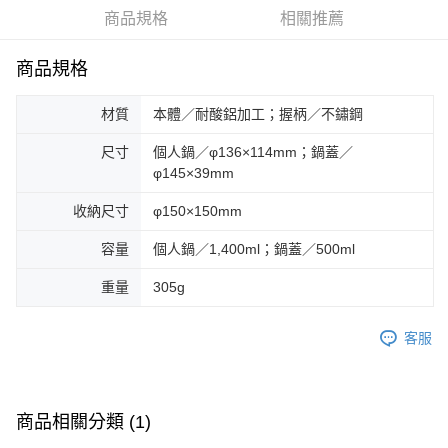
華南商業銀行
彰化商業銀行
合作金庫商業銀行
第一商業銀行
LINE Pay
商品規格
相關推薦
上海商業儲蓄銀行
台北富邦商業銀行
華南商業銀行
彰化商業銀行
國泰世華商業銀行
兆豐國際商業銀行
Apple Pay
上海商業儲蓄銀行
台北富邦商業銀行
臺灣中小企業銀行
台中商業銀行
商品規格
國泰世華商業銀行
兆豐國際商業銀行
匯豐（台灣）商業銀行
華泰商業銀行
Google Pay
臺灣中小企業銀行
台中商業銀行
聯邦商業銀行
遠東國際商業銀行
材質
本體／耐酸鋁加工；握柄／不鏽鋼
匯豐（台灣）商業銀行
華泰商業銀行
AFTEE先享後付
元大商業銀行
永豐商業銀行
聯邦商業銀行
遠東國際商業銀行
玉山商業銀行
星展（台灣）商業銀行
相關說明
尺寸
個人鍋／φ136×114mm；鍋蓋／
元大商業銀行
永豐商業銀行
台新國際商業銀行
中國信託商業銀行
φ145×39mm
【關於「AFTEE先享後付」】
玉山商業銀行
星展（台灣）商業銀行
台灣樂天信用卡公司
AFTEE先享後付是「在收到商品之後才付款」的支付方式。 讓您購物簡單
台新國際商業銀行
中國信託商業銀行
運送方式
便利好安心！
收納尺寸
φ150×150mm
台灣樂天信用卡公司
１．簡單：不需註冊會員、不需綁卡、不需儲值。
宅配
２．便利：只要手機號碼，簡訊認證，即可結帳。
容量
個人鍋／1,400ml；鍋蓋／500ml
每筆NT$100，滿NT$2,000(含以上)免運費
３．安心：先確認商品／服務後，再付款。
重量
305g
【「AFTEE先享後付」結帳流程】
１．於結帳方式選擇「AFTEE先享後付」後，將跳轉至「AFTEE先享後付」
結帳頁面，進行簡訊認證並確認金額後，即可完成結帳。
客服
２．訂單成立數日內，您將收到繳費通知簡訊。
３．收到繳費通知簡訊後14天內，點擊此簡訊中的連結，可透過四大超商／
ATM／網路銀行／等多元方式進行付款，方視為交易完成。
※ 請注意：結帳手續完成當下不需立刻繳費，但若您需要取消訂單，請聯絡
商品相關分類 (1)
購買商品的店家。未經商家同意取消之訂單仍視為有效，需透過AFTEE先享
後付繳納相關費用。