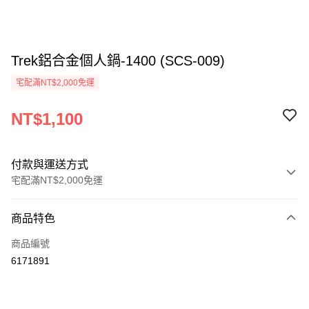
Trek鋁合金個人鍋-1400 (SCS-009)
宅配滿NT$2,000免運
NT$1,100
付款與運送方式
宅配滿NT$2,000免運
付款方式
商品特色
信用卡一次付款
商品編號
信用卡分期付款
6171891
3 期 0 利率 每期
NT$366
21家銀行
6 期 0 利率 每期
NT$183
21家銀行
合作金庫商業銀行
第一商業銀行