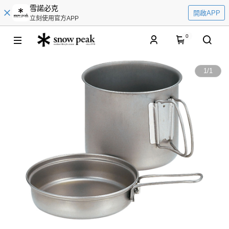
雪諾必克
開啟APP
立刻使用官方APP
0
1
/
1