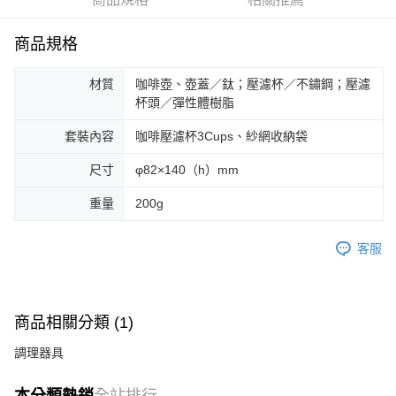
Google Pay
AFTEE先享後付
商品規格
相關說明
【關於「AFTEE先享後付」】
材質
咖啡壺、壺蓋／鈦；壓濾杯／不鏽鋼；壓濾
AFTEE先享後付是「在收到商品之後才付款」的支付方式。 讓您購物簡單
杯頭／彈性體樹脂
運送方式
便利好安心！
１．簡單：不需註冊會員、不需綁卡、不需儲值。
套裝內容
咖啡壓濾杯3Cups、紗網收納袋
２．便利：只要手機號碼，簡訊認證，即可結帳。
３．安心：先確認商品／服務後，再付款。
尺寸
φ82×140（h）mm
【「AFTEE先享後付」結帳流程】
重量
200g
１．於結帳方式選擇「AFTEE先享後付」後，將跳轉至「AFTEE先享後付」
結帳頁面，進行簡訊認證並確認金額後，即可完成結帳。
２．訂單成立數日內，您將收到繳費通知簡訊。
客服
３．收到繳費通知簡訊後14天內，點擊此簡訊中的連結，可透過四大超商／
ATM／網路銀行／等多元方式進行付款，方視為交易完成。
※ 請注意：結帳手續完成當下不需立刻繳費，但若您需要取消訂單，請聯絡
購買商品的店家。未經商家同意取消之訂單仍視為有效，需透過AFTEE先享
商品相關分類 (1)
後付繳納相關費用。
※ 交易是否成功請以「AFTEE先享後付 」之結帳頁面顯示為準，若有關於
調理器具
是否繳費成功／繳費後需取消欲退款等相關疑問，請聯繫「AFTEE先享後付
客戶支援中心」
https://netprotections.freshdesk.com/support/home
本分類熱銷
全站排行