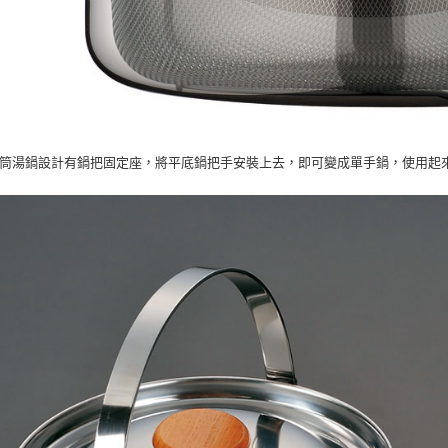
 直筒湯鍋設計有鍋把固定座，將平底鍋把手安裝上去，即可變成單手鍋，使用起