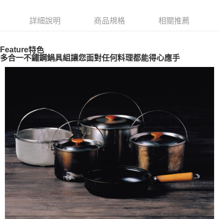
6 期 0 利率 每期
NT$791
21家銀行
合作金庫商業銀行
第一商業銀行
華南商業銀行
彰化商業銀行
合作金庫商業銀行
第一商業銀行
LINE Pay
詳細說明
商品規格
相關推薦
上海商業儲蓄銀行
台北富邦商業銀行
華南商業銀行
彰化商業銀行
國泰世華商業銀行
兆豐國際商業銀行
Apple Pay
上海商業儲蓄銀行
台北富邦商業銀行
臺灣中小企業銀行
台中商業銀行
國泰世華商業銀行
兆豐國際商業銀行
Feature
特色
匯豐（台灣）商業銀行
華泰商業銀行
Google Pay
多合一不鏽鋼鍋具組讓您面對任何料理都能得心應手
臺灣中小企業銀行
台中商業銀行
聯邦商業銀行
遠東國際商業銀行
匯豐（台灣）商業銀行
華泰商業銀行
AFTEE先享後付
元大商業銀行
永豐商業銀行
聯邦商業銀行
遠東國際商業銀行
玉山商業銀行
星展（台灣）商業銀行
相關說明
元大商業銀行
永豐商業銀行
台新國際商業銀行
中國信託商業銀行
【關於「AFTEE先享後付」】
玉山商業銀行
星展（台灣）商業銀行
台灣樂天信用卡公司
AFTEE先享後付是「在收到商品之後才付款」的支付方式。 讓您購物簡單
台新國際商業銀行
中國信託商業銀行
運送方式
便利好安心！
台灣樂天信用卡公司
１．簡單：不需註冊會員、不需綁卡、不需儲值。
宅配
２．便利：只要手機號碼，簡訊認證，即可結帳。
每筆NT$100，滿NT$2,000(含以上)免運費
３．安心：先確認商品／服務後，再付款。
【「AFTEE先享後付」結帳流程】
１．於結帳方式選擇「AFTEE先享後付」後，將跳轉至「AFTEE先享後付」
結帳頁面，進行簡訊認證並確認金額後，即可完成結帳。
２．訂單成立數日內，您將收到繳費通知簡訊。
３．收到繳費通知簡訊後14天內，點擊此簡訊中的連結，可透過四大超商／
ATM／網路銀行／等多元方式進行付款，方視為交易完成。
※ 請注意：結帳手續完成當下不需立刻繳費，但若您需要取消訂單，請聯絡