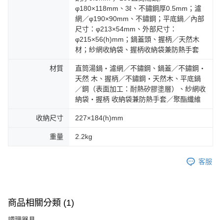
φ180×118mm、3ℓ、不鏽鋼厚0.5mm；濾
網／φ190×90mm、不鏽鋼；平底鍋／內部
尺寸：φ213×54mm、外部尺寸：
φ215×56(h)mm；鍋蓋頭、握柄／天然木
材；紗網收納袋、握柄收納袋兼防熱手套
材質
直筒湯鍋・濾網／不鏽鋼、鍋蓋／不鏽鋼・
天然 木、握柄／不鏽鋼・天然木、平底鍋
／鋼（表面加工：耐熱矽膠塗層）、紗網收
納袋・握柄 收納袋兼防熱手套／聚酯纖維
收納尺寸
227×184(h)mm
重量
2.2kg
客服
商品相關分類 (1)
調理器具