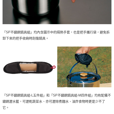
「SP不鏽鋼鍋具組」均內含圖示中的隔熱手套，也是把手攜行袋，避免拆
卸下來的把手收納時刮傷鍋具。
「SP不鏽鋼鍋具組-L五件組」和「SP不鏽鋼鍋具組-M四件組」均有配備不
鏽鋼瀝水籃，可瀝乾蔬菜水、亦可瀝除煮麵水、油炸食物時更是少不了
它。