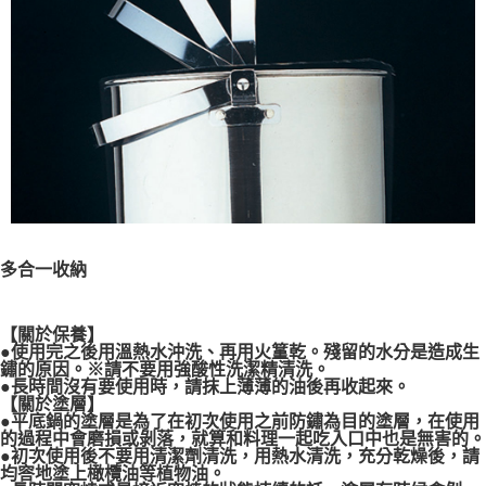
多合一收納
【關於保養】
●使用完之後用溫熱水沖洗、再用火䈽乾。殘留的水分是造成生
鏽的原因。※請不要用強酸性洗潔精清洗。
●長時間沒有要使用時，請抹上薄薄的油後再收起來。
【關於塗層】
●平底鍋的塗層是為了在初次使用之前防鏽為目的塗層，在使用
的過程中會磨損或剝落，就算和料理一起吃入口中也是無害的。
●初次使用後不要用清潔劑清洗，用熱水清洗，充分乾燥後，請
均䆟地塗上橄欖油等植物油。