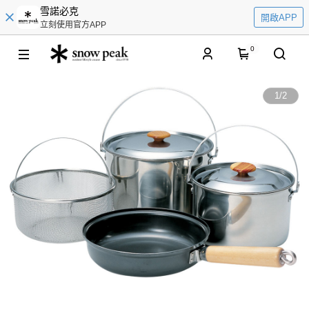
雪諾必克
開啟APP
立刻使用官方APP
0
1
/
2