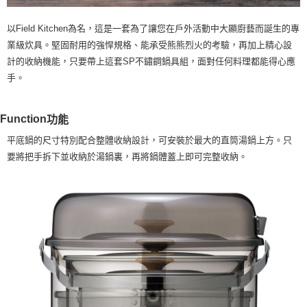
購買商品的店家。未經商家同意取消之訂單仍視為有效，需透過AFTEE先享
後付繳納相關費用。
※ 交易是否成功請以「AFTEE先享後付 」之結帳頁面顯示為準，若有關於
以Field Kitchen為名，這是一套為了讓您在戶外活動中大顯廚藝而誕生的專
是否繳費成功／繳費後需取消欲退款等相關疑問，請聯繫「AFTEE先享後付
業級炊具。堅固耐用的強悍規格、能承受熊熊烈火的考驗，再加上精心設
客戶支援中心」
https://netprotections.freshdesk.com/support/home
計的收納機能，只要帶上這套SP不鏽鋼鍋具組，面對任何料理都能得心應
【注意事項】
手。
１．透過由恩沛科技股份有限公司提供之「AFTEE先享後付」服務完成之交
易，需依本服務之必要範圍內提供個人資料，並將交易相關給付款項請求債
權轉讓予恩沛科技股份有限公司。
Function
功能
２．關於個人資料處理事宜，請瀏覽以下網址：
https://aftee.tw/terms/#terms3
平底鍋的尺寸特別配合整體收納設計，可安裝於最大的直筒湯鍋上方。只
３．未成年的使用者請事先徵得法定代理人或監護人之同意方可使用
要將把手拆下並收納於湯鍋裏，再將鍋體蓋上即可完整收納。
「AFTEE先享後付」，若未經同意申辦者引起之損失，本公司不負相關責
任。
４．使用「AFTEE先享後付」時，將依據個別帳號之用戶狀況，依本公司即
時審查核予不同之上限額度；若仍有額度不足之情形，本公司將視審查結果
請求用戶進行身份認證。
５．嚴禁一人註冊多個帳號或使用他人資訊註冊。若發現惡意使用之情形，
恩沛科技股份有限公司將有權停止該用戶之使用額度並採取法律行動。