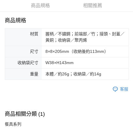
華南商業銀行
彰化商業銀行
合作金庫商業銀行
第一商業銀行
LINE Pay
商品規格
相關推薦
上海商業儲蓄銀行
台北富邦商業銀行
華南商業銀行
彰化商業銀行
國泰世華商業銀行
兆豐國際商業銀行
Apple Pay
上海商業儲蓄銀行
台北富邦商業銀行
臺灣中小企業銀行
台中商業銀行
商品規格
國泰世華商業銀行
兆豐國際商業銀行
匯豐（台灣）商業銀行
華泰商業銀行
Google Pay
臺灣中小企業銀行
台中商業銀行
聯邦商業銀行
遠東國際商業銀行
材質
握柄／不鏽鋼；前端部／竹；接頭、封蓋／
匯豐（台灣）商業銀行
華泰商業銀行
AFTEE先享後付
元大商業銀行
永豐商業銀行
黃銅；收納袋／聚丙烯
聯邦商業銀行
遠東國際商業銀行
玉山商業銀行
星展（台灣）商業銀行
相關說明
元大商業銀行
永豐商業銀行
台新國際商業銀行
中國信託商業銀行
尺寸
8×8×205mm（收納後約113mm）
【關於「AFTEE先享後付」】
玉山商業銀行
星展（台灣）商業銀行
台灣樂天信用卡公司
AFTEE先享後付是「在收到商品之後才付款」的支付方式。 讓您購物簡單
台新國際商業銀行
中國信託商業銀行
運送方式
便利好安心！
收納袋尺寸
W38×H143mm
台灣樂天信用卡公司
１．簡單：不需註冊會員、不需綁卡、不需儲值。
宅配
２．便利：只要手機號碼，簡訊認證，即可結帳。
重量
本體／約26g；收納袋／約14g
每筆NT$100，滿NT$2,000(含以上)免運費
３．安心：先確認商品／服務後，再付款。
客服
【「AFTEE先享後付」結帳流程】
１．於結帳方式選擇「AFTEE先享後付」後，將跳轉至「AFTEE先享後付」
結帳頁面，進行簡訊認證並確認金額後，即可完成結帳。
２．訂單成立數日內，您將收到繳費通知簡訊。
３．收到繳費通知簡訊後14天內，點擊此簡訊中的連結，可透過四大超商／
商品相關分類 (1)
ATM／網路銀行／等多元方式進行付款，方視為交易完成。
※ 請注意：結帳手續完成當下不需立刻繳費，但若您需要取消訂單，請聯絡
餐具系列
購買商品的店家。未經商家同意取消之訂單仍視為有效，需透過AFTEE先享
後付繳納相關費用。