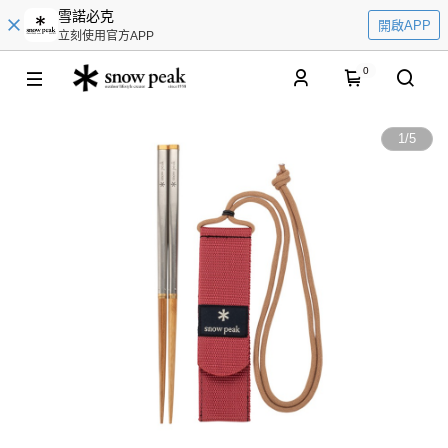
雪諾必克
開啟APP
立刻使用官方APP
0
1
/
5