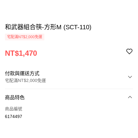
和武器組合筷-方形M (SCT-110)
宅配滿NT$2,000免運
NT$1,470
付款與運送方式
宅配滿NT$2,000免運
付款方式
商品特色
信用卡一次付款
商品編號
信用卡分期付款
6174497
3 期 0 利率 每期
NT$490
21家銀行
6 期 0 利率 每期
NT$245
21家銀行
合作金庫商業銀行
第一商業銀行