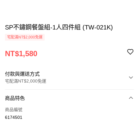
SP不鏽鋼餐盤組-1人四件組 (TW-021K)
宅配滿NT$2,000免運
NT$1,580
付款與運送方式
宅配滿NT$2,000免運
付款方式
商品特色
信用卡一次付款
商品編號
信用卡分期付款
6174501
3 期 0 利率 每期
NT$526
21家銀行
6 期 0 利率 每期
NT$263
21家銀行
合作金庫商業銀行
第一商業銀行