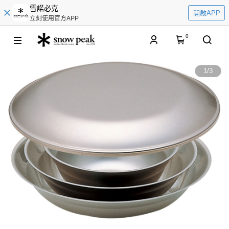
雪諾必克
開啟APP
立刻使用官方APP
0
1
/
3