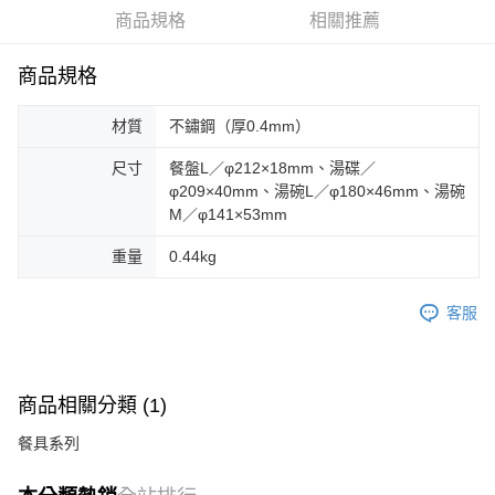
華南商業銀行
彰化商業銀行
合作金庫商業銀行
第一商業銀行
LINE Pay
商品規格
相關推薦
上海商業儲蓄銀行
台北富邦商業銀行
華南商業銀行
彰化商業銀行
國泰世華商業銀行
兆豐國際商業銀行
Apple Pay
上海商業儲蓄銀行
台北富邦商業銀行
臺灣中小企業銀行
台中商業銀行
商品規格
國泰世華商業銀行
兆豐國際商業銀行
匯豐（台灣）商業銀行
華泰商業銀行
Google Pay
臺灣中小企業銀行
台中商業銀行
聯邦商業銀行
遠東國際商業銀行
材質
不鏽鋼（厚0.4mm）
匯豐（台灣）商業銀行
華泰商業銀行
AFTEE先享後付
元大商業銀行
永豐商業銀行
聯邦商業銀行
遠東國際商業銀行
玉山商業銀行
星展（台灣）商業銀行
相關說明
尺寸
餐盤L／φ212×18mm、湯碟／
元大商業銀行
永豐商業銀行
台新國際商業銀行
中國信託商業銀行
φ209×40mm、湯碗L／φ180×46mm、湯碗
【關於「AFTEE先享後付」】
玉山商業銀行
星展（台灣）商業銀行
台灣樂天信用卡公司
AFTEE先享後付是「在收到商品之後才付款」的支付方式。 讓您購物簡單
M／φ141×53mm
台新國際商業銀行
中國信託商業銀行
運送方式
便利好安心！
台灣樂天信用卡公司
１．簡單：不需註冊會員、不需綁卡、不需儲值。
重量
0.44kg
宅配
２．便利：只要手機號碼，簡訊認證，即可結帳。
每筆NT$100，滿NT$2,000(含以上)免運費
３．安心：先確認商品／服務後，再付款。
客服
【「AFTEE先享後付」結帳流程】
１．於結帳方式選擇「AFTEE先享後付」後，將跳轉至「AFTEE先享後付」
結帳頁面，進行簡訊認證並確認金額後，即可完成結帳。
２．訂單成立數日內，您將收到繳費通知簡訊。
商品相關分類 (1)
３．收到繳費通知簡訊後14天內，點擊此簡訊中的連結，可透過四大超商／
ATM／網路銀行／等多元方式進行付款，方視為交易完成。
餐具系列
※ 請注意：結帳手續完成當下不需立刻繳費，但若您需要取消訂單，請聯絡
購買商品的店家。未經商家同意取消之訂單仍視為有效，需透過AFTEE先享
後付繳納相關費用。