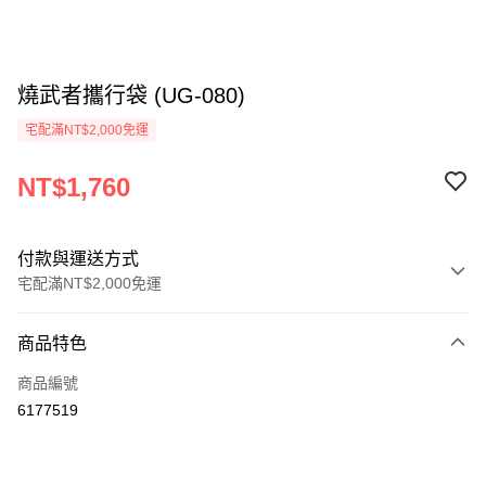
燒武者攜行袋 (UG-080)
宅配滿NT$2,000免運
NT$1,760
付款與運送方式
宅配滿NT$2,000免運
付款方式
商品特色
信用卡一次付款
商品編號
信用卡分期付款
6177519
3 期 0 利率 每期
NT$586
21家銀行
6 期 0 利率 每期
NT$293
21家銀行
合作金庫商業銀行
第一商業銀行