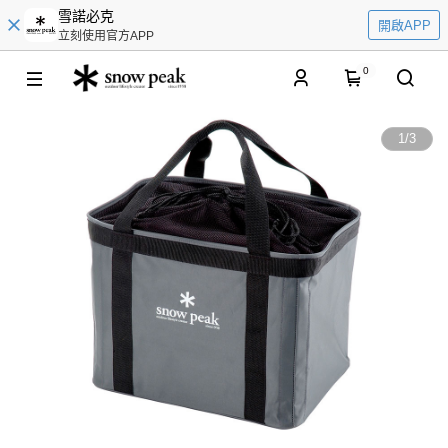
雪諾必克
開啟APP
立刻使用官方APP
0
1
/
3