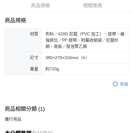
華南商業銀行
彰化商業銀行
合作金庫商業銀行
第一商業銀行
LINE Pay
商品規格
相關推薦
上海商業儲蓄銀行
台北富邦商業銀行
華南商業銀行
彰化商業銀行
國泰世華商業銀行
兆豐國際商業銀行
Apple Pay
上海商業儲蓄銀行
台北富邦商業銀行
臺灣中小企業銀行
台中商業銀行
商品規格
國泰世華商業銀行
兆豐國際商業銀行
匯豐（台灣）商業銀行
華泰商業銀行
Google Pay
臺灣中小企業銀行
台中商業銀行
聯邦商業銀行
遠東國際商業銀行
材質
布料／420D 尼龍（PVC 加工）、提帶、補
匯豐（台灣）商業銀行
華泰商業銀行
AFTEE先享後付
元大商業銀行
永豐商業銀行
強部位／PP 膠帶、附屬收納袋／尼龍紗
聯邦商業銀行
遠東國際商業銀行
玉山商業銀行
星展（台灣）商業銀行
相關說明
網、底板／發泡聚乙烯
元大商業銀行
永豐商業銀行
台新國際商業銀行
中國信託商業銀行
【關於「AFTEE先享後付」】
玉山商業銀行
星展（台灣）商業銀行
台灣樂天信用卡公司
AFTEE先享後付是「在收到商品之後才付款」的支付方式。 讓您購物簡單
尺寸
380×270×310mm（h）
台新國際商業銀行
中國信託商業銀行
運送方式
便利好安心！
台灣樂天信用卡公司
１．簡單：不需註冊會員、不需綁卡、不需儲值。
重量
約720g
宅配
２．便利：只要手機號碼，簡訊認證，即可結帳。
每筆NT$100，滿NT$2,000(含以上)免運費
３．安心：先確認商品／服務後，再付款。
客服
【「AFTEE先享後付」結帳流程】
１．於結帳方式選擇「AFTEE先享後付」後，將跳轉至「AFTEE先享後付」
結帳頁面，進行簡訊認證並確認金額後，即可完成結帳。
２．訂單成立數日內，您將收到繳費通知簡訊。
商品相關分類 (1)
３．收到繳費通知簡訊後14天內，點擊此簡訊中的連結，可透過四大超商／
ATM／網路銀行／等多元方式進行付款，方視為交易完成。
攜行用品
※ 請注意：結帳手續完成當下不需立刻繳費，但若您需要取消訂單，請聯絡
購買商品的店家。未經商家同意取消之訂單仍視為有效，需透過AFTEE先享
後付繳納相關費用。