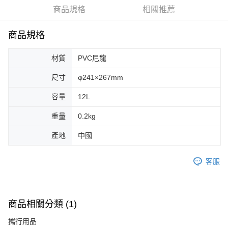
華南商業銀行
彰化商業銀行
合作金庫商業銀行
第一商業銀行
LINE Pay
商品規格
相關推薦
上海商業儲蓄銀行
台北富邦商業銀行
華南商業銀行
彰化商業銀行
國泰世華商業銀行
兆豐國際商業銀行
Apple Pay
上海商業儲蓄銀行
台北富邦商業銀行
臺灣中小企業銀行
台中商業銀行
商品規格
國泰世華商業銀行
兆豐國際商業銀行
匯豐（台灣）商業銀行
華泰商業銀行
Google Pay
臺灣中小企業銀行
台中商業銀行
聯邦商業銀行
遠東國際商業銀行
材質
PVC尼龍
匯豐（台灣）商業銀行
華泰商業銀行
AFTEE先享後付
元大商業銀行
永豐商業銀行
聯邦商業銀行
遠東國際商業銀行
玉山商業銀行
星展（台灣）商業銀行
相關說明
尺寸
φ241×267mm
元大商業銀行
永豐商業銀行
台新國際商業銀行
中國信託商業銀行
【關於「AFTEE先享後付」】
玉山商業銀行
星展（台灣）商業銀行
容量
12L
台灣樂天信用卡公司
AFTEE先享後付是「在收到商品之後才付款」的支付方式。 讓您購物簡單
台新國際商業銀行
中國信託商業銀行
運送方式
便利好安心！
台灣樂天信用卡公司
重量
0.2kg
１．簡單：不需註冊會員、不需綁卡、不需儲值。
宅配
２．便利：只要手機號碼，簡訊認證，即可結帳。
每筆NT$100，滿NT$2,000(含以上)免運費
３．安心：先確認商品／服務後，再付款。
產地
中國
【「AFTEE先享後付」結帳流程】
客服
１．於結帳方式選擇「AFTEE先享後付」後，將跳轉至「AFTEE先享後付」
結帳頁面，進行簡訊認證並確認金額後，即可完成結帳。
２．訂單成立數日內，您將收到繳費通知簡訊。
３．收到繳費通知簡訊後14天內，點擊此簡訊中的連結，可透過四大超商／
ATM／網路銀行／等多元方式進行付款，方視為交易完成。
商品相關分類 (1)
※ 請注意：結帳手續完成當下不需立刻繳費，但若您需要取消訂單，請聯絡
購買商品的店家。未經商家同意取消之訂單仍視為有效，需透過AFTEE先享
攜行用品
後付繳納相關費用。