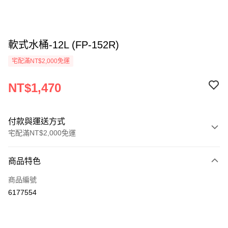
軟式水桶-12L (FP-152R)
宅配滿NT$2,000免運
NT$1,470
付款與運送方式
宅配滿NT$2,000免運
付款方式
商品特色
信用卡一次付款
商品編號
信用卡分期付款
6177554
3 期 0 利率 每期
NT$490
21家銀行
6 期 0 利率 每期
NT$245
21家銀行
合作金庫商業銀行
第一商業銀行