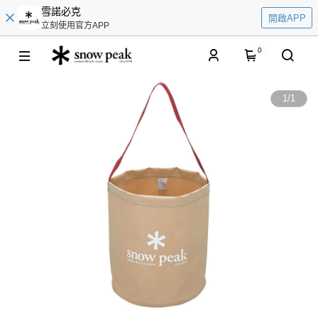
雪諾必克
開啟APP
立刻使用官方APP
0
1
/
1