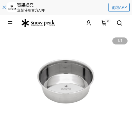
雪諾必克
開啟APP
立刻使用官方APP
0
1
/
1