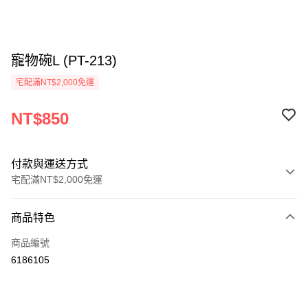
寵物碗L (PT-213)
宅配滿NT$2,000免運
NT$850
付款與運送方式
宅配滿NT$2,000免運
付款方式
商品特色
信用卡一次付款
商品編號
信用卡分期付款
6186105
3 期 0 利率 每期
NT$283
21家銀行
6 期 0 利率 每期
NT$141
21家銀行
合作金庫商業銀行
第一商業銀行