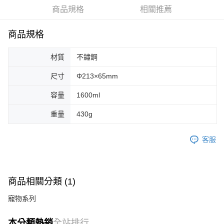
華南商業銀行
彰化商業銀行
合作金庫商業銀行
第一商業銀行
LINE Pay
商品規格
相關推薦
上海商業儲蓄銀行
台北富邦商業銀行
華南商業銀行
彰化商業銀行
國泰世華商業銀行
兆豐國際商業銀行
Apple Pay
上海商業儲蓄銀行
台北富邦商業銀行
臺灣中小企業銀行
台中商業銀行
商品規格
國泰世華商業銀行
兆豐國際商業銀行
匯豐（台灣）商業銀行
華泰商業銀行
Google Pay
臺灣中小企業銀行
台中商業銀行
聯邦商業銀行
遠東國際商業銀行
材質
不鏽鋼
匯豐（台灣）商業銀行
華泰商業銀行
AFTEE先享後付
元大商業銀行
永豐商業銀行
聯邦商業銀行
遠東國際商業銀行
玉山商業銀行
星展（台灣）商業銀行
相關說明
尺寸
Φ213×65mm
元大商業銀行
永豐商業銀行
台新國際商業銀行
中國信託商業銀行
【關於「AFTEE先享後付」】
玉山商業銀行
星展（台灣）商業銀行
容量
1600ml
台灣樂天信用卡公司
AFTEE先享後付是「在收到商品之後才付款」的支付方式。 讓您購物簡單
台新國際商業銀行
中國信託商業銀行
運送方式
便利好安心！
台灣樂天信用卡公司
重量
430g
１．簡單：不需註冊會員、不需綁卡、不需儲值。
宅配
２．便利：只要手機號碼，簡訊認證，即可結帳。
每筆NT$100，滿NT$2,000(含以上)免運費
３．安心：先確認商品／服務後，再付款。
客服
【「AFTEE先享後付」結帳流程】
１．於結帳方式選擇「AFTEE先享後付」後，將跳轉至「AFTEE先享後付」
結帳頁面，進行簡訊認證並確認金額後，即可完成結帳。
２．訂單成立數日內，您將收到繳費通知簡訊。
商品相關分類 (1)
３．收到繳費通知簡訊後14天內，點擊此簡訊中的連結，可透過四大超商／
ATM／網路銀行／等多元方式進行付款，方視為交易完成。
寵物系列
※ 請注意：結帳手續完成當下不需立刻繳費，但若您需要取消訂單，請聯絡
購買商品的店家。未經商家同意取消之訂單仍視為有效，需透過AFTEE先享
本分類熱銷
全站排行
後付繳納相關費用。