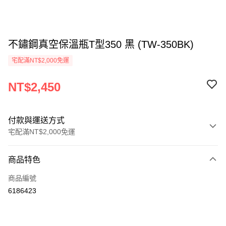
不鏽鋼真空保溫瓶T型350 黑 (TW-350BK)
宅配滿NT$2,000免運
NT$2,450
付款與運送方式
宅配滿NT$2,000免運
付款方式
商品特色
信用卡一次付款
商品編號
信用卡分期付款
6186423
3 期 0 利率 每期
NT$816
21家銀行
6 期 0 利率 每期
NT$408
21家銀行
合作金庫商業銀行
第一商業銀行