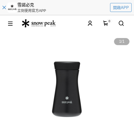
雪諾必克
開啟APP
立刻使用官方APP
0
1
/
1