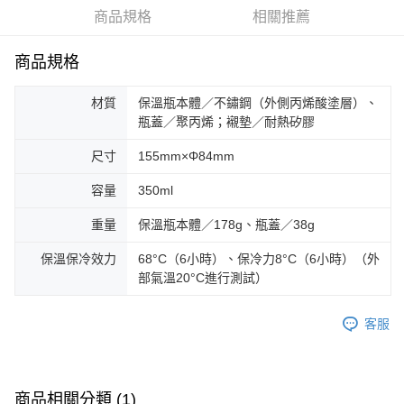
華南商業銀行
彰化商業銀行
合作金庫商業銀行
第一商業銀行
LINE Pay
商品規格
相關推薦
上海商業儲蓄銀行
台北富邦商業銀行
華南商業銀行
彰化商業銀行
國泰世華商業銀行
兆豐國際商業銀行
Apple Pay
上海商業儲蓄銀行
台北富邦商業銀行
臺灣中小企業銀行
台中商業銀行
商品規格
國泰世華商業銀行
兆豐國際商業銀行
匯豐（台灣）商業銀行
華泰商業銀行
Google Pay
臺灣中小企業銀行
台中商業銀行
聯邦商業銀行
遠東國際商業銀行
材質
保溫瓶本體／不鏽鋼（外側丙烯酸塗層）、
匯豐（台灣）商業銀行
華泰商業銀行
AFTEE先享後付
元大商業銀行
永豐商業銀行
瓶蓋／聚丙烯；襯墊／耐熱矽膠
聯邦商業銀行
遠東國際商業銀行
玉山商業銀行
星展（台灣）商業銀行
相關說明
元大商業銀行
永豐商業銀行
台新國際商業銀行
中國信託商業銀行
尺寸
155mm×Φ84mm
【關於「AFTEE先享後付」】
玉山商業銀行
星展（台灣）商業銀行
台灣樂天信用卡公司
AFTEE先享後付是「在收到商品之後才付款」的支付方式。 讓您購物簡單
台新國際商業銀行
中國信託商業銀行
運送方式
便利好安心！
容量
350ml
台灣樂天信用卡公司
１．簡單：不需註冊會員、不需綁卡、不需儲值。
宅配
２．便利：只要手機號碼，簡訊認證，即可結帳。
重量
保溫瓶本體／178g、瓶蓋／38g
每筆NT$100，滿NT$2,000(含以上)免運費
３．安心：先確認商品／服務後，再付款。
保溫保冷效力
68°C（6小時）、保冷力8°C（6小時）（外
【「AFTEE先享後付」結帳流程】
部氣溫20°C進行測試）
１．於結帳方式選擇「AFTEE先享後付」後，將跳轉至「AFTEE先享後付」
結帳頁面，進行簡訊認證並確認金額後，即可完成結帳。
２．訂單成立數日內，您將收到繳費通知簡訊。
客服
３．收到繳費通知簡訊後14天內，點擊此簡訊中的連結，可透過四大超商／
ATM／網路銀行／等多元方式進行付款，方視為交易完成。
※ 請注意：結帳手續完成當下不需立刻繳費，但若您需要取消訂單，請聯絡
購買商品的店家。未經商家同意取消之訂單仍視為有效，需透過AFTEE先享
商品相關分類 (1)
後付繳納相關費用。