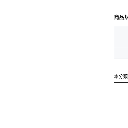
商品
本分類