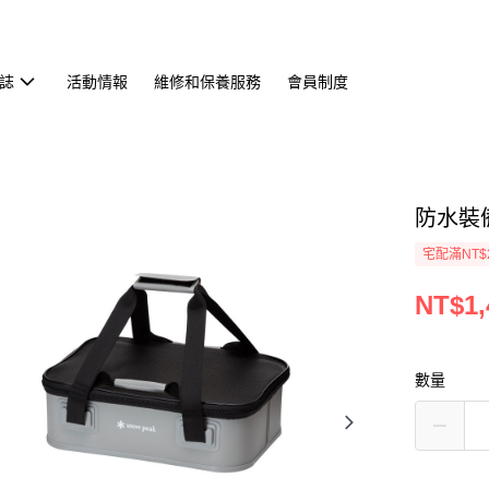
誌
活動情報
維修和保養服務
會員制度
防水裝備
宅配滿NT$
NT$1,
數量