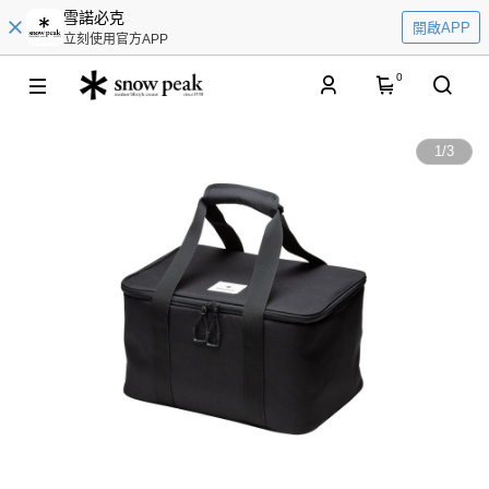
雪諾必克
開啟APP
立刻使用官方APP
0
1
/
3