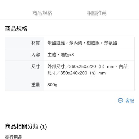
6 期 0 利率 每期
NT$425
21家銀行
合作金庫商業銀行
第一商業銀行
華南商業銀行
彰化商業銀行
合作金庫商業銀行
第一商業銀行
LINE Pay
商品規格
相關推薦
上海商業儲蓄銀行
台北富邦商業銀行
華南商業銀行
彰化商業銀行
國泰世華商業銀行
兆豐國際商業銀行
Apple Pay
上海商業儲蓄銀行
台北富邦商業銀行
臺灣中小企業銀行
台中商業銀行
商品規格
國泰世華商業銀行
兆豐國際商業銀行
匯豐（台灣）商業銀行
華泰商業銀行
Google Pay
臺灣中小企業銀行
台中商業銀行
聯邦商業銀行
遠東國際商業銀行
材質
聚酯纖維，聚丙烯，樹脂版，聚氨酯
匯豐（台灣）商業銀行
華泰商業銀行
AFTEE先享後付
元大商業銀行
永豐商業銀行
聯邦商業銀行
遠東國際商業銀行
玉山商業銀行
星展（台灣）商業銀行
相關說明
內容
主體，隔板x3
元大商業銀行
永豐商業銀行
台新國際商業銀行
中國信託商業銀行
【關於「AFTEE先享後付」】
玉山商業銀行
星展（台灣）商業銀行
尺寸
外部尺寸／360x250x220（h）mm、內部
台灣樂天信用卡公司
AFTEE先享後付是「在收到商品之後才付款」的支付方式。 讓您購物簡單
台新國際商業銀行
中國信託商業銀行
運送方式
便利好安心！
尺寸／350x240x200（h）mm
台灣樂天信用卡公司
１．簡單：不需註冊會員、不需綁卡、不需儲值。
宅配
２．便利：只要手機號碼，簡訊認證，即可結帳。
重量
800g
每筆NT$100，滿NT$2,000(含以上)免運費
３．安心：先確認商品／服務後，再付款。
客服
【「AFTEE先享後付」結帳流程】
１．於結帳方式選擇「AFTEE先享後付」後，將跳轉至「AFTEE先享後付」
結帳頁面，進行簡訊認證並確認金額後，即可完成結帳。
２．訂單成立數日內，您將收到繳費通知簡訊。
３．收到繳費通知簡訊後14天內，點擊此簡訊中的連結，可透過四大超商／
商品相關分類 (1)
ATM／網路銀行／等多元方式進行付款，方視為交易完成。
※ 請注意：結帳手續完成當下不需立刻繳費，但若您需要取消訂單，請聯絡
攜行用品