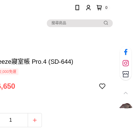
0
eeze寢室帳 Pro.4 (SD-644)
2,000免運
,650