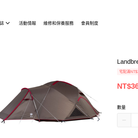
誌
活動情報
維修和保養服務
會員制度
Landbr
宅配滿NT$
NT$36
數量