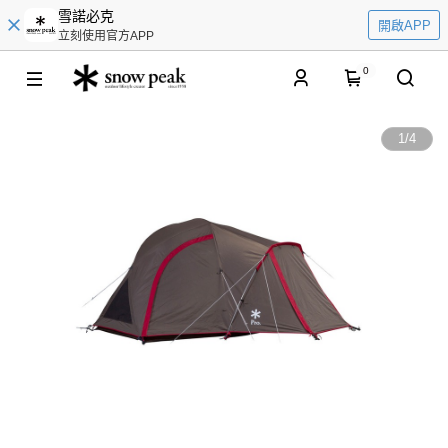
雪諾必克
開啟APP
立刻使用官方APP
0
1
/
4