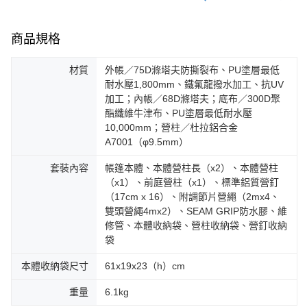
商品規格
材質
外帳／75D滌塔夫防撕裂布、PU塗層最低
耐水壓1,800mm、鐵氟龍撥水加工、抗UV
加工；內帳／68D滌塔夫；底布／300D聚
酯纖維牛津布、PU塗層最低耐水壓
10,000mm；營柱／杜拉鋁合金
A7001（φ9.5mm）
套裝內容
帳篷本體、本體營柱長（x2）、本體營柱
（x1）、前庭營柱（x1）、標準鋁質營釘
（17cm x 16）、附調節片營繩（2mx4、
雙頭營繩4mx2）、SEAM GRIP防水膠、維
修管、本體收納袋、營柱收納袋、營釘收納
袋
本體收納袋尺寸
61x19x23（h）cm
重量
6.1kg