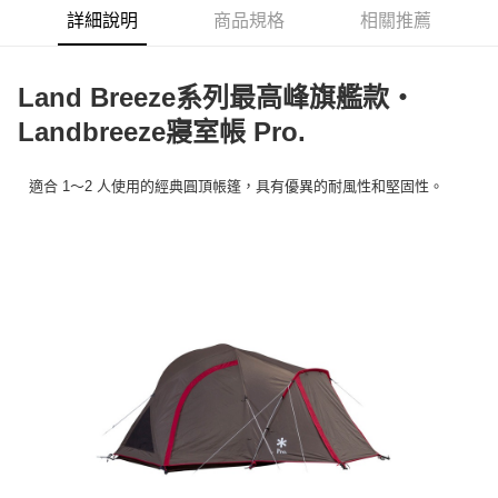
華南商業銀行
彰化商業銀行
合作金庫商業銀行
第一商業銀行
LINE Pay
詳細說明
商品規格
相關推薦
上海商業儲蓄銀行
台北富邦商業銀行
華南商業銀行
彰化商業銀行
國泰世華商業銀行
兆豐國際商業銀行
Apple Pay
上海商業儲蓄銀行
台北富邦商業銀行
臺灣中小企業銀行
台中商業銀行
國泰世華商業銀行
兆豐國際商業銀行
Land Breeze系列最高峰旗艦款・
匯豐（台灣）商業銀行
華泰商業銀行
Google Pay
臺灣中小企業銀行
台中商業銀行
聯邦商業銀行
遠東國際商業銀行
Landbreeze寢室帳 Pro.
匯豐（台灣）商業銀行
華泰商業銀行
AFTEE先享後付
元大商業銀行
永豐商業銀行
聯邦商業銀行
遠東國際商業銀行
玉山商業銀行
星展（台灣）商業銀行
相關說明
元大商業銀行
永豐商業銀行
適合 1～2 人使用的經典圓頂帳篷，具有優異的耐風性和堅固性。
台新國際商業銀行
中國信託商業銀行
【關於「AFTEE先享後付」】
玉山商業銀行
星展（台灣）商業銀行
台灣樂天信用卡公司
AFTEE先享後付是「在收到商品之後才付款」的支付方式。 讓您購物簡單
台新國際商業銀行
中國信託商業銀行
運送方式
便利好安心！
台灣樂天信用卡公司
１．簡單：不需註冊會員、不需綁卡、不需儲值。
宅配
２．便利：只要手機號碼，簡訊認證，即可結帳。
每筆NT$100，滿NT$2,000(含以上)免運費
３．安心：先確認商品／服務後，再付款。
【「AFTEE先享後付」結帳流程】
１．於結帳方式選擇「AFTEE先享後付」後，將跳轉至「AFTEE先享後付」
結帳頁面，進行簡訊認證並確認金額後，即可完成結帳。
２．訂單成立數日內，您將收到繳費通知簡訊。
３．收到繳費通知簡訊後14天內，點擊此簡訊中的連結，可透過四大超商／
ATM／網路銀行／等多元方式進行付款，方視為交易完成。
※ 請注意：結帳手續完成當下不需立刻繳費，但若您需要取消訂單，請聯絡
購買商品的店家。未經商家同意取消之訂單仍視為有效，需透過AFTEE先享
後付繳納相關費用。