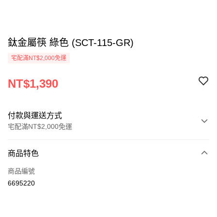
鈦金屬筷 綠色 (SCT-115-GR)
宅配滿NT$2,000免運
NT$1,390
付款與運送方式
宅配滿NT$2,000免運
付款方式
商品特色
信用卡一次付款
商品編號
信用卡分期付款
6695220
3 期 0 利率 每期
NT$463
21家銀行
6 期 0 利率 每期
NT$231
21家銀行
合作金庫商業銀行
第一商業銀行