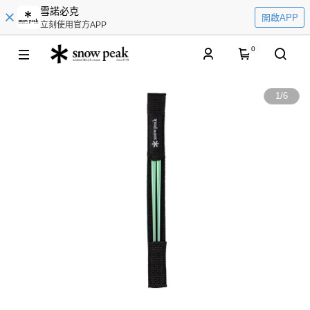
雪諾必克
開啟APP
立刻使用官方APP
0
1
/
6