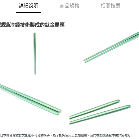
華南商業銀行
彰化商業銀行
合作金庫商業銀行
第一商業銀行
LINE Pay
詳細說明
商品規格
相關推薦
上海商業儲蓄銀行
台北富邦商業銀行
華南商業銀行
彰化商業銀行
國泰世華商業銀行
兆豐國際商業銀行
Apple Pay
上海商業儲蓄銀行
台北富邦商業銀行
臺灣中小企業銀行
台中商業銀行
國泰世華商業銀行
兆豐國際商業銀行
透過冷鍛技術製成的鈦金屬筷
匯豐（台灣）商業銀行
華泰商業銀行
Google Pay
臺灣中小企業銀行
台中商業銀行
聯邦商業銀行
遠東國際商業銀行
匯豐（台灣）商業銀行
華泰商業銀行
AFTEE先享後付
元大商業銀行
永豐商業銀行
聯邦商業銀行
遠東國際商業銀行
玉山商業銀行
星展（台灣）商業銀行
相關說明
元大商業銀行
永豐商業銀行
台新國際商業銀行
中國信託商業銀行
【關於「AFTEE先享後付」】
玉山商業銀行
星展（台灣）商業銀行
台灣樂天信用卡公司
AFTEE先享後付是「在收到商品之後才付款」的支付方式。 讓您購物簡單
台新國際商業銀行
中國信託商業銀行
運送方式
便利好安心！
台灣樂天信用卡公司
１．簡單：不需註冊會員、不需綁卡、不需儲值。
宅配
２．便利：只要手機號碼，簡訊認證，即可結帳。
每筆NT$100，滿NT$2,000(含以上)免運費
３．安心：先確認商品／服務後，再付款。
【「AFTEE先享後付」結帳流程】
１．於結帳方式選擇「AFTEE先享後付」後，將跳轉至「AFTEE先享後付」
結帳頁面，進行簡訊認證並確認金額後，即可完成結帳。
２．訂單成立數日內，您將收到繳費通知簡訊。
３．收到繳費通知簡訊後14天內，點擊此簡訊中的連結，可透過四大超商／
ATM／網路銀行／等多元方式進行付款，方視為交易完成。
※ 請注意：結帳手續完成當下不需立刻繳費，但若您需要取消訂單，請聯絡
購買商品的店家。未經商家同意取消之訂單仍視為有效，需透過AFTEE先享
日本與台灣飲食文化密不可分的筷子。為了能夠使用上更加細緻，我們在製造過程中也非常考究
後付繳納相關費用。