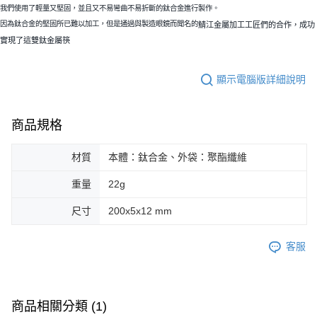
我們使用了輕量又堅固，並且又不易彎曲不易折斷的鈦合金進行製作。
※ 交易是否成功請以「AFTEE先享後付 」之結帳頁面顯示為準，若有關於
是否繳費成功／繳費後需取消欲退款等相關疑問，請聯繫「AFTEE先享後付
因為鈦合金的堅固所已難以加工，但是通過與製造眼鏡而聞名的
鯖江金屬加工工匠們的合作，成功
客戶支援中心」
https://netprotections.freshdesk.com/support/home
實現了這雙鈦金屬筷
【注意事項】
１．透過由恩沛科技股份有限公司提供之「AFTEE先享後付」服務完成之交
顯示電腦版詳細說明
易，需依本服務之必要範圍內提供個人資料，並將交易相關給付款項請求債
權轉讓予恩沛科技股份有限公司。
２．關於個人資料處理事宜，請瀏覽以下網址：
商品規格
https://aftee.tw/terms/#terms3
３．未成年的使用者請事先徵得法定代理人或監護人之同意方可使用
「AFTEE先享後付」，若未經同意申辦者引起之損失，本公司不負相關責
材質
本體：鈦合金、外袋：聚酯纖維
任。
４．使用「AFTEE先享後付」時，將依據個別帳號之用戶狀況，依本公司即
重量
22g
時審查核予不同之上限額度；若仍有額度不足之情形，本公司將視審查結果
請求用戶進行身份認證。
尺寸
200x5x12 mm
５．嚴禁一人註冊多個帳號或使用他人資訊註冊。若發現惡意使用之情形，
恩沛科技股份有限公司將有權停止該用戶之使用額度並採取法律行動。
客服
商品相關分類 (1)