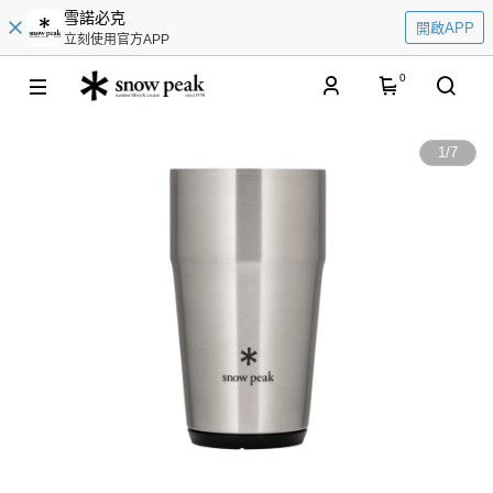
雪諾必克
開啟APP
立刻使用官方APP
0
1
/
7