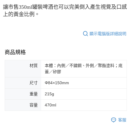
讓市售
350ml
罐裝啤酒也可以完美倒入產生視覺及口感
上的黃金比例。
顯示電腦版詳細說明
商品規格
材質
本體：內側／不鏽鋼、外側／聚酯塗料；底
蓋／矽膠
尺寸
Φ84×150mm
重量
215g
容量
470ml
客服