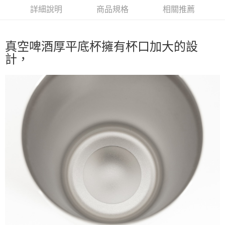
華南商業銀行
彰化商業銀行
合作金庫商業銀行
第一商業銀行
LINE Pay
詳細說明
商品規格
相關推薦
上海商業儲蓄銀行
台北富邦商業銀行
華南商業銀行
彰化商業銀行
國泰世華商業銀行
兆豐國際商業銀行
Apple Pay
上海商業儲蓄銀行
台北富邦商業銀行
臺灣中小企業銀行
台中商業銀行
國泰世華商業銀行
兆豐國際商業銀行
匯豐（台灣）商業銀行
華泰商業銀行
真空啤酒厚平底杯擁有杯口加大的設
Google Pay
臺灣中小企業銀行
台中商業銀行
聯邦商業銀行
遠東國際商業銀行
計，
匯豐（台灣）商業銀行
華泰商業銀行
AFTEE先享後付
元大商業銀行
永豐商業銀行
聯邦商業銀行
遠東國際商業銀行
玉山商業銀行
星展（台灣）商業銀行
相關說明
元大商業銀行
永豐商業銀行
台新國際商業銀行
中國信託商業銀行
【關於「AFTEE先享後付」】
玉山商業銀行
星展（台灣）商業銀行
台灣樂天信用卡公司
AFTEE先享後付是「在收到商品之後才付款」的支付方式。 讓您購物簡單
台新國際商業銀行
中國信託商業銀行
運送方式
便利好安心！
台灣樂天信用卡公司
１．簡單：不需註冊會員、不需綁卡、不需儲值。
宅配
２．便利：只要手機號碼，簡訊認證，即可結帳。
每筆NT$100，滿NT$2,000(含以上)免運費
３．安心：先確認商品／服務後，再付款。
【「AFTEE先享後付」結帳流程】
１．於結帳方式選擇「AFTEE先享後付」後，將跳轉至「AFTEE先享後付」
結帳頁面，進行簡訊認證並確認金額後，即可完成結帳。
２．訂單成立數日內，您將收到繳費通知簡訊。
３．收到繳費通知簡訊後14天內，點擊此簡訊中的連結，可透過四大超商／
ATM／網路銀行／等多元方式進行付款，方視為交易完成。
※ 請注意：結帳手續完成當下不需立刻繳費，但若您需要取消訂單，請聯絡
購買商品的店家。未經商家同意取消之訂單仍視為有效，需透過AFTEE先享
後付繳納相關費用。