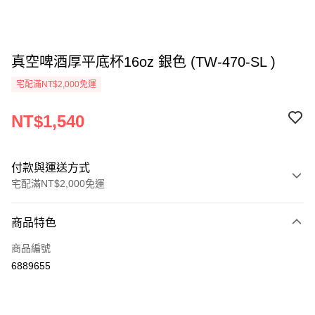
真空啤酒厚平底杯16oz 銀色 (TW-470-SL )
宅配滿NT$2,000免運
NT$1,540
付款與運送方式
宅配滿NT$2,000免運
付款方式
商品特色
信用卡一次付款
商品編號
信用卡分期付款
6889655
3 期 0 利率 每期
NT$513
21家銀行
6 期 0 利率 每期
NT$256
21家銀行
合作金庫商業銀行
第一商業銀行