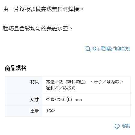
※ 交易是否成功請以「AFTEE先享後付 」之結帳頁面顯示為準，若有關於
由一片鈦板製做完成無任何焊接。
是否繳費成功／繳費後需取消欲退款等相關疑問，請聯繫「AFTEE先享後付
客戶支援中心」
https://netprotections.freshdesk.com/support/home
【注意事項】
輕巧且色彩均勻的美麗水壺。
１．透過由恩沛科技股份有限公司提供之「AFTEE先享後付」服務完成之交
易，需依本服務之必要範圍內提供個人資料，並將交易相關給付款項請求債
權轉讓予恩沛科技股份有限公司。
２．關於個人資料處理事宜，請瀏覽以下網址：
顯示電腦版詳細說明
https://aftee.tw/terms/#terms3
３．未成年的使用者請事先徵得法定代理人或監護人之同意方可使用
「AFTEE先享後付」，若未經同意申辦者引起之損失，本公司不負相關責
商品規格
任。
４．使用「AFTEE先享後付」時，將依據個別帳號之用戶狀況，依本公司即
時審查核予不同之上限額度；若仍有額度不足之情形，本公司將視審查結果
材質
本體／鈦（氧化顯色） 、蓋子／聚丙烯 、
請求用戶進行身份認證。
密封圈／矽橡膠
５．嚴禁一人註冊多個帳號或使用他人資訊註冊。若發現惡意使用之情形，
恩沛科技股份有限公司將有權停止該用戶之使用額度並採取法律行動。
尺寸
Φ80×230｛h）mm
重量
150g
客服