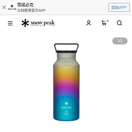
雪諾必克
開啟APP
立刻使用官方APP
0
1
/
1