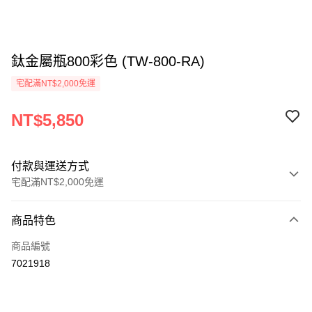
鈦金屬瓶800彩色 (TW-800-RA)
宅配滿NT$2,000免運
NT$5,850
付款與運送方式
宅配滿NT$2,000免運
付款方式
商品特色
信用卡一次付款
商品編號
信用卡分期付款
7021918
3 期 0 利率 每期
NT$1,950
21家銀行
6 期 0 利率 每期
NT$975
21家銀行
合作金庫商業銀行
第一商業銀行