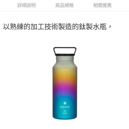
華南商業銀行
彰化商業銀行
合作金庫商業銀行
第一商業銀行
LINE Pay
詳細說明
商品規格
相關推薦
上海商業儲蓄銀行
台北富邦商業銀行
華南商業銀行
彰化商業銀行
國泰世華商業銀行
兆豐國際商業銀行
Apple Pay
上海商業儲蓄銀行
台北富邦商業銀行
臺灣中小企業銀行
台中商業銀行
國泰世華商業銀行
兆豐國際商業銀行
以熟練的加工技術製造的鈦製水瓶，
匯豐（台灣）商業銀行
華泰商業銀行
Google Pay
臺灣中小企業銀行
台中商業銀行
聯邦商業銀行
遠東國際商業銀行
匯豐（台灣）商業銀行
華泰商業銀行
AFTEE先享後付
元大商業銀行
永豐商業銀行
聯邦商業銀行
遠東國際商業銀行
玉山商業銀行
星展（台灣）商業銀行
相關說明
元大商業銀行
永豐商業銀行
台新國際商業銀行
中國信託商業銀行
【關於「AFTEE先享後付」】
玉山商業銀行
星展（台灣）商業銀行
台灣樂天信用卡公司
AFTEE先享後付是「在收到商品之後才付款」的支付方式。 讓您購物簡單
台新國際商業銀行
中國信託商業銀行
運送方式
便利好安心！
台灣樂天信用卡公司
１．簡單：不需註冊會員、不需綁卡、不需儲值。
宅配
２．便利：只要手機號碼，簡訊認證，即可結帳。
每筆NT$100，滿NT$2,000(含以上)免運費
３．安心：先確認商品／服務後，再付款。
【「AFTEE先享後付」結帳流程】
１．於結帳方式選擇「AFTEE先享後付」後，將跳轉至「AFTEE先享後付」
結帳頁面，進行簡訊認證並確認金額後，即可完成結帳。
２．訂單成立數日內，您將收到繳費通知簡訊。
３．收到繳費通知簡訊後14天內，點擊此簡訊中的連結，可透過四大超商／
ATM／網路銀行／等多元方式進行付款，方視為交易完成。
※ 請注意：結帳手續完成當下不需立刻繳費，但若您需要取消訂單，請聯絡
購買商品的店家。未經商家同意取消之訂單仍視為有效，需透過AFTEE先享
後付繳納相關費用。