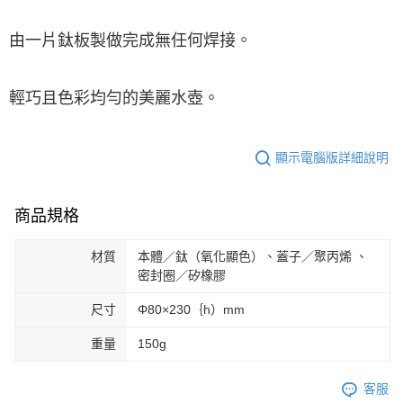
後付繳納相關費用。
※ 交易是否成功請以「AFTEE先享後付 」之結帳頁面顯示為準，若有關於
由一片鈦板製做完成無任何焊接。
是否繳費成功／繳費後需取消欲退款等相關疑問，請聯繫「AFTEE先享後付
客戶支援中心」
https://netprotections.freshdesk.com/support/home
【注意事項】
輕巧且色彩均勻的美麗水壺。
１．透過由恩沛科技股份有限公司提供之「AFTEE先享後付」服務完成之交
易，需依本服務之必要範圍內提供個人資料，並將交易相關給付款項請求債
權轉讓予恩沛科技股份有限公司。
２．關於個人資料處理事宜，請瀏覽以下網址：
顯示電腦版詳細說明
https://aftee.tw/terms/#terms3
３．未成年的使用者請事先徵得法定代理人或監護人之同意方可使用
「AFTEE先享後付」，若未經同意申辦者引起之損失，本公司不負相關責
商品規格
任。
４．使用「AFTEE先享後付」時，將依據個別帳號之用戶狀況，依本公司即
時審查核予不同之上限額度；若仍有額度不足之情形，本公司將視審查結果
材質
本體／鈦（氧化顯色）、蓋子／聚丙烯 、
請求用戶進行身份認證。
密封圈／矽橡膠
５．嚴禁一人註冊多個帳號或使用他人資訊註冊。若發現惡意使用之情形，
恩沛科技股份有限公司將有權停止該用戶之使用額度並採取法律行動。
尺寸
Φ80×230｛h）mm
重量
150g
客服