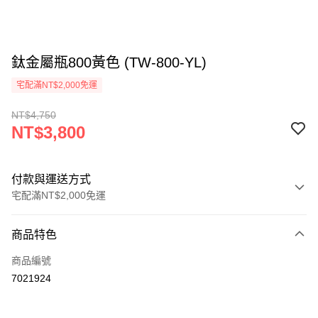
鈦金屬瓶800黃色 (TW-800-YL)
宅配滿NT$2,000免運
NT$4,750
NT$3,800
付款與運送方式
宅配滿NT$2,000免運
付款方式
商品特色
信用卡一次付款
商品編號
信用卡分期付款
7021924
3 期 0 利率 每期
NT$1,266
21家銀行
6 期 0 利率 每期
NT$633
21家銀行
合作金庫商業銀行
第一商業銀行