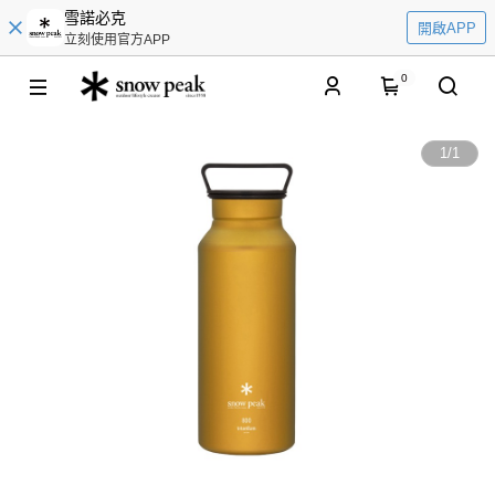
雪諾必克
開啟APP
立刻使用官方APP
0
1
/
1