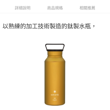
華南商業銀行
彰化商業銀行
合作金庫商業銀行
第一商業銀行
LINE Pay
詳細說明
商品規格
相關推薦
上海商業儲蓄銀行
台北富邦商業銀行
華南商業銀行
彰化商業銀行
國泰世華商業銀行
兆豐國際商業銀行
Apple Pay
上海商業儲蓄銀行
台北富邦商業銀行
臺灣中小企業銀行
台中商業銀行
國泰世華商業銀行
兆豐國際商業銀行
以熟練的加工技術製造的鈦製水瓶，
匯豐（台灣）商業銀行
華泰商業銀行
Google Pay
臺灣中小企業銀行
台中商業銀行
聯邦商業銀行
遠東國際商業銀行
匯豐（台灣）商業銀行
華泰商業銀行
AFTEE先享後付
元大商業銀行
永豐商業銀行
聯邦商業銀行
遠東國際商業銀行
玉山商業銀行
星展（台灣）商業銀行
相關說明
元大商業銀行
永豐商業銀行
台新國際商業銀行
中國信託商業銀行
【關於「AFTEE先享後付」】
玉山商業銀行
星展（台灣）商業銀行
台灣樂天信用卡公司
AFTEE先享後付是「在收到商品之後才付款」的支付方式。 讓您購物簡單
台新國際商業銀行
中國信託商業銀行
運送方式
便利好安心！
台灣樂天信用卡公司
１．簡單：不需註冊會員、不需綁卡、不需儲值。
宅配
２．便利：只要手機號碼，簡訊認證，即可結帳。
每筆NT$100，滿NT$2,000(含以上)免運費
３．安心：先確認商品／服務後，再付款。
【「AFTEE先享後付」結帳流程】
１．於結帳方式選擇「AFTEE先享後付」後，將跳轉至「AFTEE先享後付」
結帳頁面，進行簡訊認證並確認金額後，即可完成結帳。
２．訂單成立數日內，您將收到繳費通知簡訊。
３．收到繳費通知簡訊後14天內，點擊此簡訊中的連結，可透過四大超商／
ATM／網路銀行／等多元方式進行付款，方視為交易完成。
※ 請注意：結帳手續完成當下不需立刻繳費，但若您需要取消訂單，請聯絡
購買商品的店家。未經商家同意取消之訂單仍視為有效，需透過AFTEE先享