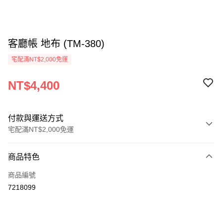
客廳帳 地布 (TM-380)
宅配滿NT$2,000免運
NT$4,400
付款與運送方式
宅配滿NT$2,000免運
付款方式
商品特色
信用卡一次付款
商品編號
信用卡分期付款
7218099
3 期 0 利率 每期
NT$1,466
21家銀行
6 期 0 利率 每期
NT$733
21家銀行
合作金庫商業銀行
第一商業銀行