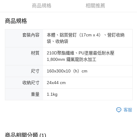
華南商業銀行
彰化商業銀行
合作金庫商業銀行
第一商業銀行
LINE Pay
商品規格
相關推薦
上海商業儲蓄銀行
台北富邦商業銀行
華南商業銀行
彰化商業銀行
國泰世華商業銀行
兆豐國際商業銀行
Apple Pay
上海商業儲蓄銀行
台北富邦商業銀行
臺灣中小企業銀行
台中商業銀行
商品規格
國泰世華商業銀行
兆豐國際商業銀行
匯豐（台灣）商業銀行
華泰商業銀行
Google Pay
臺灣中小企業銀行
台中商業銀行
聯邦商業銀行
遠東國際商業銀行
套裝內容
本體、鋁質營釘（17cm x 4）、營釘收納
匯豐（台灣）商業銀行
華泰商業銀行
AFTEE先享後付
元大商業銀行
永豐商業銀行
袋、收納袋
聯邦商業銀行
遠東國際商業銀行
玉山商業銀行
星展（台灣）商業銀行
相關說明
元大商業銀行
永豐商業銀行
台新國際商業銀行
中國信託商業銀行
材質
210D聚酯纖維、PU塗層最低耐水壓
【關於「AFTEE先享後付」】
玉山商業銀行
星展（台灣）商業銀行
台灣樂天信用卡公司
AFTEE先享後付是「在收到商品之後才付款」的支付方式。 讓您購物簡單
1,800mm 鐵氟龍防水加工
台新國際商業銀行
中國信託商業銀行
運送方式
便利好安心！
台灣樂天信用卡公司
１．簡單：不需註冊會員、不需綁卡、不需儲值。
尺寸
160x300x10（h）cm
宅配
２．便利：只要手機號碼，簡訊認證，即可結帳。
每筆NT$100，滿NT$2,000(含以上)免運費
３．安心：先確認商品／服務後，再付款。
收納尺寸
24x44 cm
【「AFTEE先享後付」結帳流程】
重量
1.1kg
１．於結帳方式選擇「AFTEE先享後付」後，將跳轉至「AFTEE先享後付」
結帳頁面，進行簡訊認證並確認金額後，即可完成結帳。
２．訂單成立數日內，您將收到繳費通知簡訊。
客服
３．收到繳費通知簡訊後14天內，點擊此簡訊中的連結，可透過四大超商／
ATM／網路銀行／等多元方式進行付款，方視為交易完成。
※ 請注意：結帳手續完成當下不需立刻繳費，但若您需要取消訂單，請聯絡
購買商品的店家。未經商家同意取消之訂單仍視為有效，需透過AFTEE先享
商品相關分類 (1)
後付繳納相關費用。