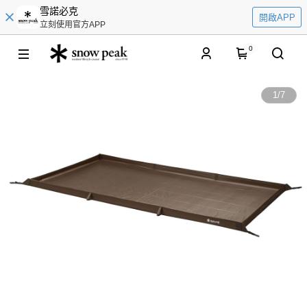
雪諾必克
開啟APP
立刻使用官方APP
0
1
/
7