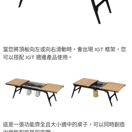
※ 交易是否成功請以「AFTEE先享後付 」之結帳頁面顯示為準，若有關於
是否繳費成功／繳費後需取消欲退款等相關疑問，請聯繫「AFTEE先享後付
客戶支援中心」
https://netprotections.freshdesk.com/support/home
【注意事項】
１．透過由恩沛科技股份有限公司提供之「AFTEE先享後付」服務完成之交
易，需依本服務之必要範圍內提供個人資料，並將交易相關給付款項請求債
權轉讓予恩沛科技股份有限公司。
２．關於個人資料處理事宜，請瀏覽以下網址：
當您將頂板向左或向右滑動時，會
出現 IGT 框架，您
https://aftee.tw/terms/#terms3
可以搭配
IGT 週邊產品使用。
３．未成年的使用者請事先徵得法定代理人或監護人之同意方可使用
「AFTEE先享後付」，若未經同意申辦者引起之損失，本公司不負相關責
任。
４．使用「AFTEE先享後付」時，將依據個別帳號之用戶狀況，依本公司即
時審查核予不同之上限額度；若仍有額度不足之情形，本公司將視審查結果
請求用戶進行身份認證。
５．嚴禁一人註冊多個帳號或使用他人資訊註冊。若發現惡意使用之情形，
恩沛科技股份有限公司將有權停止該用戶之使用額度並採取法律行動。
這是一張功能齊全且大小適中的桌子，可以同時創造