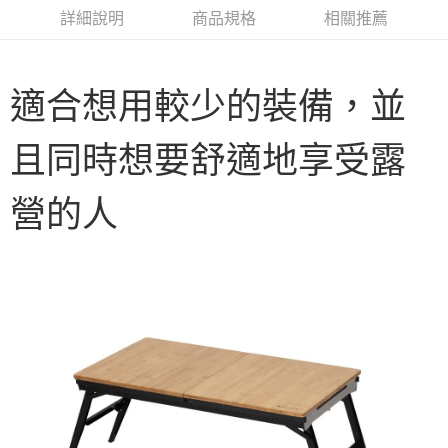
華南商業銀行
彰化商業銀行
合作金庫商業銀行
第一商業銀行
LINE Pay
詳細說明
商品規格
相關推薦
上海商業儲蓄銀行
台北富邦商業銀行
華南商業銀行
彰化商業銀行
國泰世華商業銀行
兆豐國際商業銀行
Apple Pay
上海商業儲蓄銀行
台北富邦商業銀行
臺灣中小企業銀行
台中商業銀行
國泰世華商業銀行
兆豐國際商業銀行
匯豐（台灣）商業銀行
華泰商業銀行
Google Pay
適合想用較少的裝備，並
臺灣中小企業銀行
台中商業銀行
聯邦商業銀行
遠東國際商業銀行
匯豐（台灣）商業銀行
華泰商業銀行
AFTEE先享後付
元大商業銀行
永豐商業銀行
聯邦商業銀行
遠東國際商業銀行
且同時想要舒適地享受露
玉山商業銀行
星展（台灣）商業銀行
相關說明
元大商業銀行
永豐商業銀行
台新國際商業銀行
中國信託商業銀行
【關於「AFTEE先享後付」】
玉山商業銀行
星展（台灣）商業銀行
台灣樂天信用卡公司
AFTEE先享後付是「在收到商品之後才付款」的支付方式。 讓您購物簡單
台新國際商業銀行
中國信託商業銀行
運送方式
營的人
便利好安心！
台灣樂天信用卡公司
１．簡單：不需註冊會員、不需綁卡、不需儲值。
宅配
２．便利：只要手機號碼，簡訊認證，即可結帳。
每筆NT$100，滿NT$2,000(含以上)免運費
３．安心：先確認商品／服務後，再付款。
【「AFTEE先享後付」結帳流程】
１．於結帳方式選擇「AFTEE先享後付」後，將跳轉至「AFTEE先享後付」
結帳頁面，進行簡訊認證並確認金額後，即可完成結帳。
２．訂單成立數日內，您將收到繳費通知簡訊。
３．收到繳費通知簡訊後14天內，點擊此簡訊中的連結，可透過四大超商／
ATM／網路銀行／等多元方式進行付款，方視為交易完成。
※ 請注意：結帳手續完成當下不需立刻繳費，但若您需要取消訂單，請聯絡
購買商品的店家。未經商家同意取消之訂單仍視為有效，需透過AFTEE先享
後付繳納相關費用。