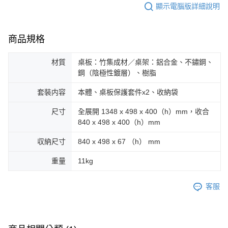
顯示電腦版詳細說明
商品規格
材質
桌板：竹集成材／桌架：鋁合金、不鏽鋼、
鋼（陰極性鍍層）、樹脂
套裝内容
本體、桌板保護套件x2、收納袋
尺寸
全展開 1348 x 498 x 400（h）mm，收合
840 x 498 x 400（h）mm
収納尺寸
840 x 498 x 67 （h） mm
重量
11kg
客服