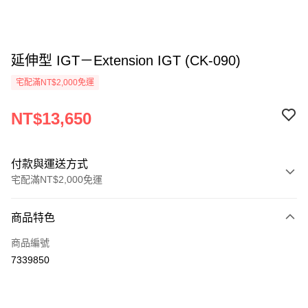
延伸型 IGT－Extension IGT (CK-090)
宅配滿NT$2,000免運
NT$13,650
付款與運送方式
宅配滿NT$2,000免運
付款方式
商品特色
信用卡一次付款
商品編號
信用卡分期付款
7339850
3 期 0 利率 每期
NT$4,550
21家銀行
6 期 0 利率 每期
NT$2,275
21家銀行
合作金庫商業銀行
第一商業銀行