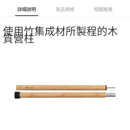
華南商業銀行
彰化商業銀行
合作金庫商業銀行
第一商業銀行
LINE Pay
詳細說明
商品規格
相關推薦
上海商業儲蓄銀行
台北富邦商業銀行
華南商業銀行
彰化商業銀行
國泰世華商業銀行
兆豐國際商業銀行
Apple Pay
上海商業儲蓄銀行
台北富邦商業銀行
臺灣中小企業銀行
台中商業銀行
國泰世華商業銀行
兆豐國際商業銀行
使用竹集成材所製程的木
匯豐（台灣）商業銀行
華泰商業銀行
Google Pay
臺灣中小企業銀行
台中商業銀行
質營柱
聯邦商業銀行
遠東國際商業銀行
匯豐（台灣）商業銀行
華泰商業銀行
AFTEE先享後付
元大商業銀行
永豐商業銀行
聯邦商業銀行
遠東國際商業銀行
玉山商業銀行
星展（台灣）商業銀行
相關說明
元大商業銀行
永豐商業銀行
台新國際商業銀行
中國信託商業銀行
【關於「AFTEE先享後付」】
玉山商業銀行
星展（台灣）商業銀行
台灣樂天信用卡公司
AFTEE先享後付是「在收到商品之後才付款」的支付方式。 讓您購物簡單
台新國際商業銀行
中國信託商業銀行
運送方式
便利好安心！
台灣樂天信用卡公司
１．簡單：不需註冊會員、不需綁卡、不需儲值。
宅配
２．便利：只要手機號碼，簡訊認證，即可結帳。
每筆NT$100，滿NT$2,000(含以上)免運費
３．安心：先確認商品／服務後，再付款。
【「AFTEE先享後付」結帳流程】
１．於結帳方式選擇「AFTEE先享後付」後，將跳轉至「AFTEE先享後付」
結帳頁面，進行簡訊認證並確認金額後，即可完成結帳。
２．訂單成立數日內，您將收到繳費通知簡訊。
３．收到繳費通知簡訊後14天內，點擊此簡訊中的連結，可透過四大超商／
ATM／網路銀行／等多元方式進行付款，方視為交易完成。
※ 請注意：結帳手續完成當下不需立刻繳費，但若您需要取消訂單，請聯絡
購買商品的店家。未經商家同意取消之訂單仍視為有效，需透過AFTEE先享