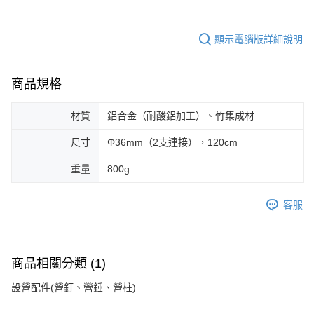
顯示電腦版詳細說明
商品規格
材質
鋁合金（耐酸鋁加工）、竹集成材
尺寸
Φ36mm（2支連接），120cm
重量
800g
客服
商品相關分類 (1)
設營配件(營釘、營錘、營柱)