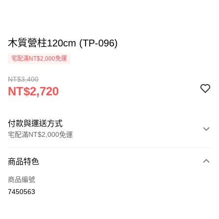
木質營柱120cm (TP-096)
宅配滿NT$2,000免運
NT$3,400
NT$2,720
付款與運送方式
宅配滿NT$2,000免運
付款方式
商品特色
信用卡一次付款
商品編號
信用卡分期付款
7450563
3 期 0 利率 每期
NT$906
21家銀行
6 期 0 利率 每期
NT$453
21家銀行
合作金庫商業銀行
第一商業銀行