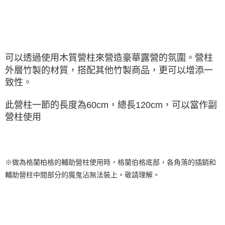
後付繳納相關費用。
※ 交易是否成功請以「AFTEE先享後付 」之結帳頁面顯示為準，若有關於
是否繳費成功／繳費後需取消欲退款等相關疑問，請聯繫「AFTEE先享後付
客戶支援中心」
https://netprotections.freshdesk.com/support/home
【注意事項】
可以透過使用木質營柱來營造豪華露營的氛圍。營柱
１．透過由恩沛科技股份有限公司提供之「AFTEE先享後付」服務完成之交
易，需依本服務之必要範圍內提供個人資料，並將交易相關給付款項請求債
外層竹製的材質，搭配其他竹製商品，更可以增添一
權轉讓予恩沛科技股份有限公司。
致性。
２．關於個人資料處理事宜，請瀏覽以下網址：
https://aftee.tw/terms/#terms3
此營柱一節的長度為60cm，總長120cm，可以當作副
３．未成年的使用者請事先徵得法定代理人或監護人之同意方可使用
「AFTEE先享後付」，若未經同意申辦者引起之損失，本公司不負相關責
營柱使用
任。
４．使用「AFTEE先享後付」時，將依據個別帳號之用戶狀況，依本公司即
時審查核予不同之上限額度；若仍有額度不足之情形，本公司將視審查結果
請求用戶進行身份認證。
５．嚴禁一人註冊多個帳號或使用他人資訊註冊。若發現惡意使用之情形，
※
做為格蘭柏格的輔助營柱使用時，格蘭伯格底部，各角落的插銷和
恩沛科技股份有限公司將有權停止該用戶之使用額度並採取法律行動。
輔助營柱中間部分的魔鬼沾無法裝上。敬請理解。