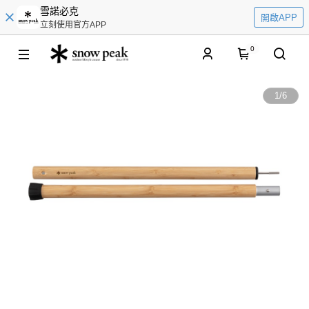
雪諾必克
開啟APP
立刻使用官方APP
0
1
/
6