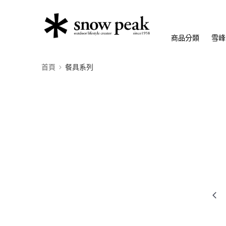
商品分類
雪峰
首頁
餐具系列