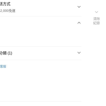
送方式
2,000免運
清除
紀錄
次付款
期付款
0 利率 每期
NT$21,983
21家銀行
類 (1)
0 利率 每期
NT$10,991
21家銀行
庫商業銀行
第一商業銀行
業銀行
彰化商業銀行
焚火台、焚火台周邊配件)
庫商業銀行
第一商業銀行
業儲蓄銀行
台北富邦商業銀行
客服
業銀行
彰化商業銀行
華商業銀行
兆豐國際商業銀行
業儲蓄銀行
台北富邦商業銀行
小企業銀行
台中商業銀行
華商業銀行
兆豐國際商業銀行
台灣）商業銀行
華泰商業銀行
y
小企業銀行
台中商業銀行
業銀行
遠東國際商業銀行
台灣）商業銀行
華泰商業銀行
享後付
業銀行
永豐商業銀行
業銀行
遠東國際商業銀行
業銀行
星展（台灣）商業銀行
業銀行
永豐商業銀行
FTEE先享後付」】
際商業銀行
中國信託商業銀行
業銀行
星展（台灣）商業銀行
先享後付是「在收到商品之後才付款」的支付方式。 讓您購物簡單
天信用卡公司