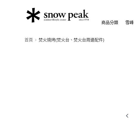
商品分類
雪峰
首頁
焚火燒烤(焚火台、焚火台周邊配件)