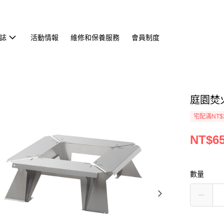
誌
活動情報
維修和保養服務
會員制度
庭園焚火台
宅配滿NT$
NT$65
數量