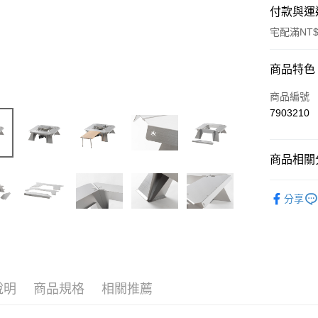
付款與運
宅配滿NT$
付款方式
商品特色
信用卡一
商品編號
7903210
信用卡分
3 期 
商品相關分
6 期 
合作金
華南商
焚火燒烤(
合作金
LINE Pay
上海商
分享
華南商
國泰世
Apple Pay
上海商
臺灣中
國泰世
匯豐（
Google Pa
臺灣中
聯邦商
匯豐（
AFTEE先
元大商
聯邦商
玉山商
相關說明
說明
商品規格
相關推薦
元大商
【關於「A
台新國
玉山商
AFTEE
台灣樂