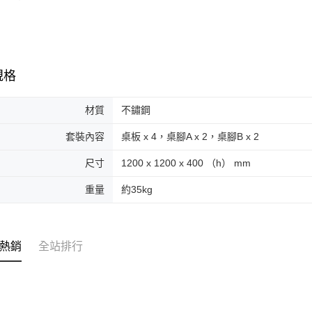
規格
材質
不鏽鋼
套裝內容
桌板 x 4，桌腳A x 2，桌腳B x 2
尺寸
1200 x 1200 x 400 （h） mm
重量
約35kg
熱銷
全站排行