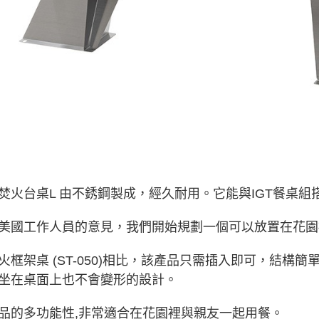
「AFTE
任。
４．使用「
即時審查
結果請求
５．嚴禁
形，恩沛
動。
焚火台桌L 由不銹鋼製成，經久耐用。它能與IGT餐桌
美國工作人員的意見，我們開始規劃一個可以放置在花園
火框架桌 (ST-050)相比，該產品只需插入即可，結
坐在桌面上也不會變形的設計。
品的多功能性,非常適合在花園裡與親友一起用餐。