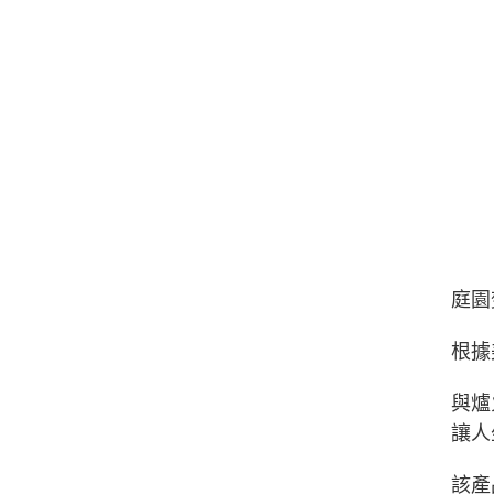
庭園
根據
與爐
讓人
該產