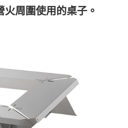
際商業銀行
中國信託商業銀行
心！
營火周圍使用的桌子。
天信用卡公司
：不需註冊會員、不需綁卡、不需儲值。
：只要手機號碼，簡訊認證，即可結帳。
：先確認商品／服務後，再付款。
00，滿NT$2,000(含以上)免運費
EE先享後付」結帳流程】
方式選擇「AFTEE先享後付」後，將跳轉至「AFTEE先享後
頁面，進行簡訊認證並確認金額後，即可完成結帳。
成立數日內，您將收到繳費通知簡訊。
費通知簡訊後14天內，點擊此簡訊中的連結，可透過四大超商
網路銀行／等多元方式進行付款，方視為交易完成。
：結帳手續完成當下不需立刻繳費，但若您需要取消訂單，請聯
的店家。未經商家同意取消之訂單仍視為有效，需透過AFTEE
繳納相關費用。
否成功請以「AFTEE先享後付 」之結帳頁面顯示為準，若有關於
功／繳費後需取消欲退款等相關疑問，請聯繫「AFTEE先享後
援中心」
https://netprotections.freshdesk.com/support/home
項】
恩沛科技股份有限公司提供之「AFTEE先享後付」服務完成之
依本服務之必要範圍內提供個人資料，並將交易相關給付款項請
讓予恩沛科技股份有限公司。
個人資料處理事宜，請瀏覽以下網址：
ee.tw/terms/#terms3
年的使用者請事先徵得法定代理人或監護人之同意方可使用