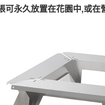
台新國
便利好安
運送方式
張可永久放置在花園中,或在
台灣樂
１．簡單
２．便利
宅配
３．安心
每筆NT$1
【「AFT
１．於結帳
付」結帳
２．訂單
３．收到繳
／ATM／
※ 請注意
絡購買商品
先享後付
※ 交易是
是否繳費成
付客戶支
【注意事
１．透過由
交易，需
求債權轉
２．關於
https://aft
３．未成