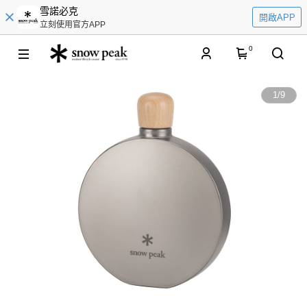
雪諾必克
開啟APP
立刻使用官方APP
0
1
/
9