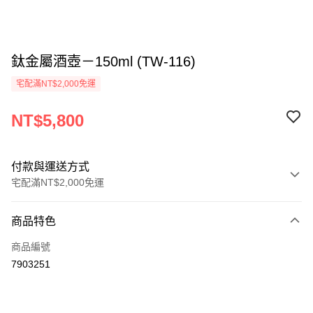
鈦金屬酒壺－150ml (TW-116)
宅配滿NT$2,000免運
NT$5,800
付款與運送方式
宅配滿NT$2,000免運
付款方式
商品特色
信用卡一次付款
商品編號
信用卡分期付款
7903251
3 期 0 利率 每期
NT$1,933
21家銀行
6 期 0 利率 每期
NT$966
21家銀行
合作金庫商業銀行
第一商業銀行