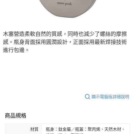
※ 交易是否成功請以「AFTEE先享後付 」之結帳頁面顯示為準，若有關於
是否繳費成功／繳費後需取消欲退款等相關疑問，請聯繫「AFTEE先享後付
客戶支援中心」
https://netprotections.freshdesk.com/support/home
【注意事項】
１．透過由恩沛科技股份有限公司提供之「AFTEE先享後付」服務完成之交
木塞營造柔軟自然的質感，同時也減少了螺絲的摩擦
易，需依本服務之必要範圍內提供個人資料，並將交易相關給付款項請求債
感。
瓶身背面採用圓潤設計，正面採用最新焊接技術
權轉讓予恩沛科技股份有限公司。
２．關於個人資料處理事宜，請瀏覽以下網址：
進行包邊。
https://aftee.tw/terms/#terms3
３．未成年的使用者請事先徵得法定代理人或監護人之同意方可使用
「AFTEE先享後付」，若未經同意申辦者引起之損失，本公司不負相關責
任。
４．使用「AFTEE先享後付」時，將依據個別帳號之用戶狀況，依本公司即
時審查核予不同之上限額度；若仍有額度不足之情形，本公司將視審查結果
請求用戶進行身份認證。
５．嚴禁一人註冊多個帳號或使用他人資訊註冊。若發現惡意使用之情形，
恩沛科技股份有限公司將有權停止該用戶之使用額度並採取法律行動。
顯示電腦版詳細說明
商品規格
材質
瓶身：鈦金屬／瓶蓋：聚丙烯、天然木材、