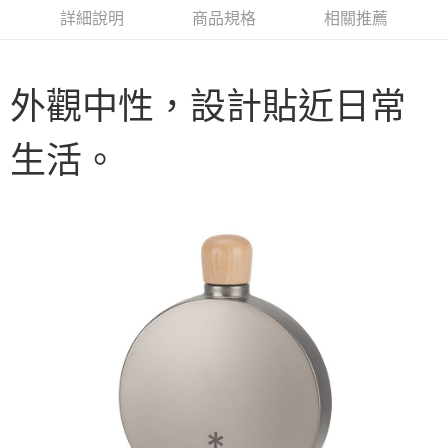
華南商業銀行
彰化商業銀行
合作金庫商業銀行
第一商業銀行
LINE Pay
詳細說明
商品規格
相關推薦
上海商業儲蓄銀行
台北富邦商業銀行
華南商業銀行
彰化商業銀行
國泰世華商業銀行
兆豐國際商業銀行
Apple Pay
上海商業儲蓄銀行
台北富邦商業銀行
臺灣中小企業銀行
台中商業銀行
國泰世華商業銀行
兆豐國際商業銀行
匯豐（台灣）商業銀行
華泰商業銀行
Google Pay
外觀中性，設計貼近日常
臺灣中小企業銀行
台中商業銀行
聯邦商業銀行
遠東國際商業銀行
匯豐（台灣）商業銀行
華泰商業銀行
AFTEE先享後付
元大商業銀行
永豐商業銀行
聯邦商業銀行
遠東國際商業銀行
生活。
玉山商業銀行
星展（台灣）商業銀行
相關說明
元大商業銀行
永豐商業銀行
台新國際商業銀行
中國信託商業銀行
【關於「AFTEE先享後付」】
玉山商業銀行
星展（台灣）商業銀行
台灣樂天信用卡公司
AFTEE先享後付是「在收到商品之後才付款」的支付方式。 讓您購物簡單
台新國際商業銀行
中國信託商業銀行
運送方式
便利好安心！
台灣樂天信用卡公司
１．簡單：不需註冊會員、不需綁卡、不需儲值。
宅配
２．便利：只要手機號碼，簡訊認證，即可結帳。
每筆NT$100，滿NT$2,000(含以上)免運費
３．安心：先確認商品／服務後，再付款。
【「AFTEE先享後付」結帳流程】
１．於結帳方式選擇「AFTEE先享後付」後，將跳轉至「AFTEE先享後付」
結帳頁面，進行簡訊認證並確認金額後，即可完成結帳。
２．訂單成立數日內，您將收到繳費通知簡訊。
３．收到繳費通知簡訊後14天內，點擊此簡訊中的連結，可透過四大超商／
ATM／網路銀行／等多元方式進行付款，方視為交易完成。
※ 請注意：結帳手續完成當下不需立刻繳費，但若您需要取消訂單，請聯絡
購買商品的店家。未經商家同意取消之訂單仍視為有效，需透過AFTEE先享
後付繳納相關費用。