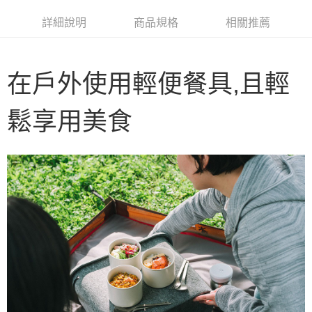
華南商業銀行
彰化商業銀行
合作金庫商業銀行
第一商業銀行
LINE Pay
詳細說明
商品規格
相關推薦
上海商業儲蓄銀行
台北富邦商業銀行
華南商業銀行
彰化商業銀行
國泰世華商業銀行
兆豐國際商業銀行
Apple Pay
上海商業儲蓄銀行
台北富邦商業銀行
臺灣中小企業銀行
台中商業銀行
國泰世華商業銀行
兆豐國際商業銀行
匯豐（台灣）商業銀行
華泰商業銀行
Google Pay
在戶外使用輕便餐具,且輕
臺灣中小企業銀行
台中商業銀行
聯邦商業銀行
遠東國際商業銀行
匯豐（台灣）商業銀行
華泰商業銀行
AFTEE先享後付
元大商業銀行
永豐商業銀行
聯邦商業銀行
遠東國際商業銀行
鬆享用美食
玉山商業銀行
星展（台灣）商業銀行
相關說明
元大商業銀行
永豐商業銀行
台新國際商業銀行
中國信託商業銀行
【關於「AFTEE先享後付」】
玉山商業銀行
星展（台灣）商業銀行
台灣樂天信用卡公司
AFTEE先享後付是「在收到商品之後才付款」的支付方式。 讓您購物簡單
台新國際商業銀行
中國信託商業銀行
運送方式
便利好安心！
台灣樂天信用卡公司
１．簡單：不需註冊會員、不需綁卡、不需儲值。
宅配
２．便利：只要手機號碼，簡訊認證，即可結帳。
每筆NT$100，滿NT$2,000(含以上)免運費
３．安心：先確認商品／服務後，再付款。
【「AFTEE先享後付」結帳流程】
１．於結帳方式選擇「AFTEE先享後付」後，將跳轉至「AFTEE先享後付」
結帳頁面，進行簡訊認證並確認金額後，即可完成結帳。
２．訂單成立數日內，您將收到繳費通知簡訊。
３．收到繳費通知簡訊後14天內，點擊此簡訊中的連結，可透過四大超商／
ATM／網路銀行／等多元方式進行付款，方視為交易完成。
※ 請注意：結帳手續完成當下不需立刻繳費，但若您需要取消訂單，請聯絡
購買商品的店家。未經商家同意取消之訂單仍視為有效，需透過AFTEE先享