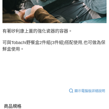
後付繳納相關費用。
※ 交易是否成功請以「AFTEE先享後付 」之結帳頁面顯示為準，若有關於
是否繳費成功／繳費後需取消欲退款等相關疑問，請聯繫「AFTEE先享後付
客戶支援中心」
https://netprotections.freshdesk.com/support/home
【注意事項】
１．透過由恩沛科技股份有限公司提供之「AFTEE先享後付」服務完成之交
有著矽利康上蓋的強化瓷器的容器。
易，需依本服務之必要範圍內提供個人資料，並將交易相關給付款項請求債
權轉讓予恩沛科技股份有限公司。
可與Tobachi野餐盒2件組(3件組)搭配使用,也可做為保
２．關於個人資料處理事宜，請瀏覽以下網址：
https://aftee.tw/terms/#terms3
鮮盒使用。
３．未成年的使用者請事先徵得法定代理人或監護人之同意方可使用
「AFTEE先享後付」，若未經同意申辦者引起之損失，本公司不負相關責
任。
４．使用「AFTEE先享後付」時，將依據個別帳號之用戶狀況，依本公司即
時審查核予不同之上限額度；若仍有額度不足之情形，本公司將視審查結果
請求用戶進行身份認證。
５．嚴禁一人註冊多個帳號或使用他人資訊註冊。若發現惡意使用之情形，
恩沛科技股份有限公司將有權停止該用戶之使用額度並採取法律行動。
顯示電腦版詳細說明
商品規格