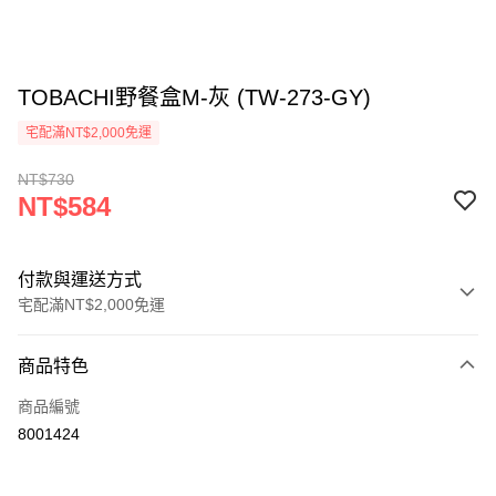
TOBACHI野餐盒M-灰 (TW-273-GY)
宅配滿NT$2,000免運
NT$730
NT$584
付款與運送方式
宅配滿NT$2,000免運
付款方式
商品特色
信用卡一次付款
商品編號
信用卡分期付款
8001424
3 期 0 利率 每期
NT$194
21家銀行
6 期 0 利率 每期
NT$97
21家銀行
合作金庫商業銀行
第一商業銀行