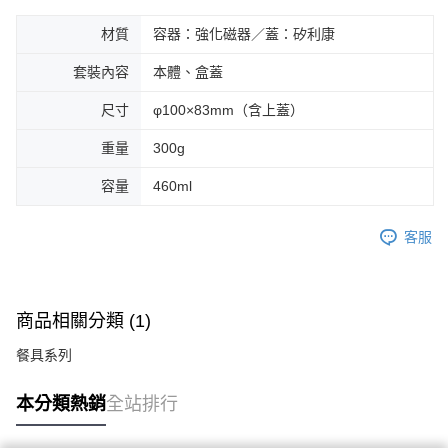
材質
容器：強化磁器／蓋：矽利康
套裝內容
本體、盒蓋
尺寸
φ100×83mm（含上蓋）
重量
300g
容量
460ml
客服
商品相關分類 (1)
餐具系列
本分類熱銷
全站排行