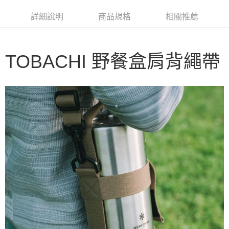
華南商業銀行
彰化商業銀行
合作金庫商業銀行
第一商業銀行
LINE Pay
詳細說明
商品規格
相關推薦
上海商業儲蓄銀行
台北富邦商業銀行
華南商業銀行
彰化商業銀行
國泰世華商業銀行
兆豐國際商業銀行
Apple Pay
上海商業儲蓄銀行
台北富邦商業銀行
臺灣中小企業銀行
台中商業銀行
國泰世華商業銀行
兆豐國際商業銀行
匯豐（台灣）商業銀行
華泰商業銀行
Google Pay
TOBACHI 野餐盒肩背繩帶
臺灣中小企業銀行
台中商業銀行
聯邦商業銀行
遠東國際商業銀行
匯豐（台灣）商業銀行
華泰商業銀行
AFTEE先享後付
元大商業銀行
永豐商業銀行
聯邦商業銀行
遠東國際商業銀行
玉山商業銀行
星展（台灣）商業銀行
相關說明
元大商業銀行
永豐商業銀行
台新國際商業銀行
中國信託商業銀行
【關於「AFTEE先享後付」】
玉山商業銀行
星展（台灣）商業銀行
台灣樂天信用卡公司
AFTEE先享後付是「在收到商品之後才付款」的支付方式。 讓您購物簡單
台新國際商業銀行
中國信託商業銀行
運送方式
便利好安心！
台灣樂天信用卡公司
１．簡單：不需註冊會員、不需綁卡、不需儲值。
宅配
２．便利：只要手機號碼，簡訊認證，即可結帳。
每筆NT$100，滿NT$2,000(含以上)免運費
３．安心：先確認商品／服務後，再付款。
【「AFTEE先享後付」結帳流程】
１．於結帳方式選擇「AFTEE先享後付」後，將跳轉至「AFTEE先享後付」
結帳頁面，進行簡訊認證並確認金額後，即可完成結帳。
２．訂單成立數日內，您將收到繳費通知簡訊。
３．收到繳費通知簡訊後14天內，點擊此簡訊中的連結，可透過四大超商／
ATM／網路銀行／等多元方式進行付款，方視為交易完成。
※ 請注意：結帳手續完成當下不需立刻繳費，但若您需要取消訂單，請聯絡
購買商品的店家。未經商家同意取消之訂單仍視為有效，需透過AFTEE先享