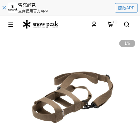
雪諾必克
開啟APP
立刻使用官方APP
0
1
/
6