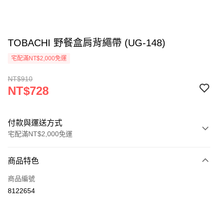
TOBACHI 野餐盒肩背繩帶 (UG-148)
宅配滿NT$2,000免運
NT$910
NT$728
付款與運送方式
宅配滿NT$2,000免運
付款方式
商品特色
信用卡一次付款
商品編號
信用卡分期付款
8122654
3 期 0 利率 每期
NT$242
21家銀行
6 期 0 利率 每期
NT$121
21家銀行
合作金庫商業銀行
第一商業銀行