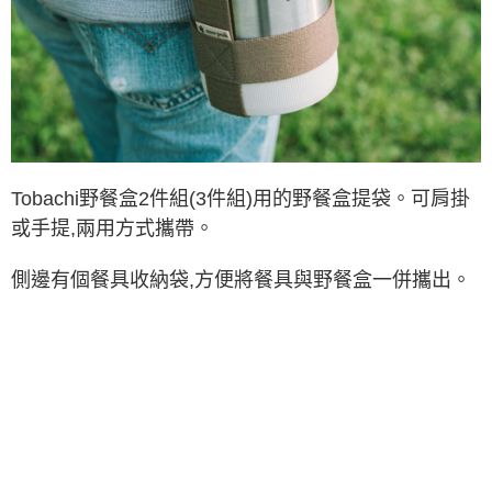
後付繳納相關費用。
※ 交易是否成功請以「AFTEE先享後付 」之結帳頁面顯示為準，若有關於
是否繳費成功／繳費後需取消欲退款等相關疑問，請聯繫「AFTEE先享後付
客戶支援中心」
https://netprotections.freshdesk.com/support/home
【注意事項】
１．透過由恩沛科技股份有限公司提供之「AFTEE先享後付」服務完成之交
易，需依本服務之必要範圍內提供個人資料，並將交易相關給付款項請求債
權轉讓予恩沛科技股份有限公司。
２．關於個人資料處理事宜，請瀏覽以下網址：
Tobachi野餐盒2件組(3件組)用的野餐盒提袋。
可肩掛
https://aftee.tw/terms/#terms3
或手提,兩用方式攜帶。
３．未成年的使用者請事先徵得法定代理人或監護人之同意方可使用
「AFTEE先享後付」，若未經同意申辦者引起之損失，本公司不負相關責
任。
側邊有個餐具收納袋,方便將餐具與野餐盒一併攜出。
４．使用「AFTEE先享後付」時，將依據個別帳號之用戶狀況，依本公司即
時審查核予不同之上限額度；若仍有額度不足之情形，本公司將視審查結果
請求用戶進行身份認證。
５．嚴禁一人註冊多個帳號或使用他人資訊註冊。若發現惡意使用之情形，
恩沛科技股份有限公司將有權停止該用戶之使用額度並採取法律行動。