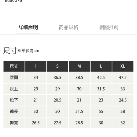
8656076
3 期 0 利率 每期
NT$560
21家銀行
6 期 0 利率 每期
NT$280
21家銀行
合作金庫商業銀行
第一商業銀行
華南商業銀行
彰化商業銀行
合作金庫商業銀行
第一商業銀行
LINE Pay
詳細說明
商品規格
相關推薦
上海商業儲蓄銀行
台北富邦商業銀行
華南商業銀行
彰化商業銀行
國泰世華商業銀行
兆豐國際商業銀行
Apple Pay
上海商業儲蓄銀行
台北富邦商業銀行
臺灣中小企業銀行
台中商業銀行
國泰世華商業銀行
兆豐國際商業銀行
匯豐（台灣）商業銀行
華泰商業銀行
尺寸
Google Pay
※單位為cm
臺灣中小企業銀行
台中商業銀行
聯邦商業銀行
遠東國際商業銀行
匯豐（台灣）商業銀行
華泰商業銀行
AFTEE先享後付
元大商業銀行
永豐商業銀行
聯邦商業銀行
遠東國際商業銀行
玉山商業銀行
星展（台灣）商業銀行
相關說明
元大商業銀行
永豐商業銀行
台新國際商業銀行
中國信託商業銀行
【關於「AFTEE先享後付」】
玉山商業銀行
星展（台灣）商業銀行
台灣樂天信用卡公司
AFTEE先享後付是「在收到商品之後才付款」的支付方式。 讓您購物簡單
台新國際商業銀行
中國信託商業銀行
運送方式
便利好安心！
台灣樂天信用卡公司
１．簡單：不需註冊會員、不需綁卡、不需儲值。
宅配
２．便利：只要手機號碼，簡訊認證，即可結帳。
每筆NT$100，滿NT$2,000(含以上)免運費
３．安心：先確認商品／服務後，再付款。
【「AFTEE先享後付」結帳流程】
１．於結帳方式選擇「AFTEE先享後付」後，將跳轉至「AFTEE先享後付」
結帳頁面，進行簡訊認證並確認金額後，即可完成結帳。
２．訂單成立數日內，您將收到繳費通知簡訊。
３．收到繳費通知簡訊後14天內，點擊此簡訊中的連結，可透過四大超商／