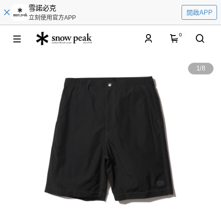
雪諾必克
開啟APP
立刻使用官方APP
0
1
/
8