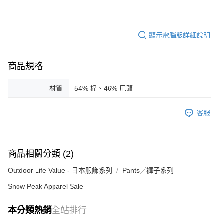
ATM／網路銀行／等多元方式進行付款，方視為交易完成。
※ 請注意：結帳手續完成當下不需立刻繳費，但若您需要取消訂單，請聯絡
購買商品的店家。未經商家同意取消之訂單仍視為有效，需透過AFTEE先享
後付繳納相關費用。
顯示電腦版詳細說明
※ 交易是否成功請以「AFTEE先享後付 」之結帳頁面顯示為準，若有關於
是否繳費成功／繳費後需取消欲退款等相關疑問，請聯繫「AFTEE先享後付
客戶支援中心」
https://netprotections.freshdesk.com/support/home
商品規格
【注意事項】
１．透過由恩沛科技股份有限公司提供之「AFTEE先享後付」服務完成之交
材質
54% 棉、46% 尼龍
易，需依本服務之必要範圍內提供個人資料，並將交易相關給付款項請求債
權轉讓予恩沛科技股份有限公司。
２．關於個人資料處理事宜，請瀏覽以下網址：
客服
https://aftee.tw/terms/#terms3
３．未成年的使用者請事先徵得法定代理人或監護人之同意方可使用
「AFTEE先享後付」，若未經同意申辦者引起之損失，本公司不負相關責
任。
商品相關分類 (2)
４．使用「AFTEE先享後付」時，將依據個別帳號之用戶狀況，依本公司即
時審查核予不同之上限額度；若仍有額度不足之情形，本公司將視審查結果
Outdoor Life Value - 日本服飾系列
Pants／褲子系列
請求用戶進行身份認證。
５．嚴禁一人註冊多個帳號或使用他人資訊註冊。若發現惡意使用之情形，
Snow Peak Apparel Sale
恩沛科技股份有限公司將有權停止該用戶之使用額度並採取法律行動。
本分類熱銷
全站排行