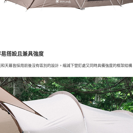
「AFTE
任。
４．使用「
即時審查
結果請求
５．嚴禁
形，恩沛
動。
容易搭設且兼具強度
篷和天幕皆採用前後沒有區別的設計。縮減下營釘處又同時具備強度的框架結構