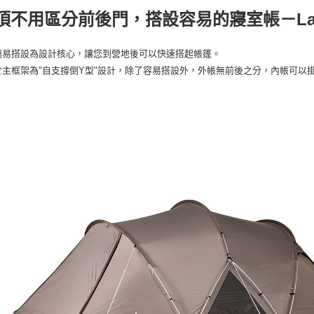
台新國
便利好安
運送方式
頂不用區分前後門，搭設容易的寢室帳－Land
台灣樂
１．簡單
２．便利
宅配
３．安心
簡易搭設為設計核心，讓您到營地後可以快速搭起帳篷。
每筆NT$1
於主框架為"自支撐倒Y型"設計，除了容易搭設外，外帳無前後之分，內帳可以
【「AFT
１．於結帳
付」結帳
２．訂單
３．收到繳
／ATM／
※ 請注意
絡購買商品
先享後付
※ 交易是
是否繳費成
付客戶支
【注意事
１．透過由
交易，需
求債權轉
２．關於
https://aft
３．未成