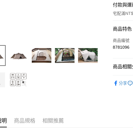
付款與運
宅配滿NT$
付款方式
商品特色
信用卡一
商品編號
8781096
信用卡分
3 期 
商品相關分
6 期 
合作金
華南商
寢室帳篷
合作金
LINE Pay
上海商
分享
華南商
國泰世
Apple Pay
上海商
臺灣中
國泰世
匯豐（
Google Pa
臺灣中
聯邦商
匯豐（
AFTEE先
元大商
聯邦商
玉山商
相關說明
說明
商品規格
相關推薦
元大商
【關於「A
台新國
玉山商
AFTEE
台灣樂