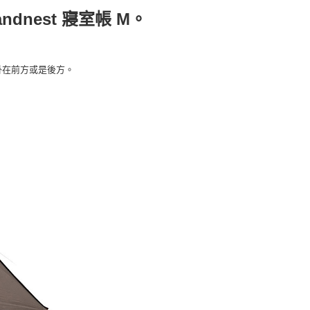
際商業銀行
中國信託商業銀行
心！
nest 寢室帳 M。
天信用卡公司
：不需註冊會員、不需綁卡、不需儲值。
：只要手機號碼，簡訊認證，即可結帳。
：先確認商品／服務後，再付款。
00，滿NT$2,000(含以上)免運費
掛在前方或是後方。
EE先享後付」結帳流程】
方式選擇「AFTEE先享後付」後，將跳轉至「AFTEE先享後
頁面，進行簡訊認證並確認金額後，即可完成結帳。
成立數日內，您將收到繳費通知簡訊。
費通知簡訊後14天內，點擊此簡訊中的連結，可透過四大超商
網路銀行／等多元方式進行付款，方視為交易完成。
：結帳手續完成當下不需立刻繳費，但若您需要取消訂單，請聯
的店家。未經商家同意取消之訂單仍視為有效，需透過AFTEE
繳納相關費用。
否成功請以「AFTEE先享後付 」之結帳頁面顯示為準，若有關於
功／繳費後需取消欲退款等相關疑問，請聯繫「AFTEE先享後
援中心」
https://netprotections.freshdesk.com/support/home
項】
恩沛科技股份有限公司提供之「AFTEE先享後付」服務完成之
依本服務之必要範圍內提供個人資料，並將交易相關給付款項請
讓予恩沛科技股份有限公司。
個人資料處理事宜，請瀏覽以下網址：
ee.tw/terms/#terms3
年的使用者請事先徵得法定代理人或監護人之同意方可使用