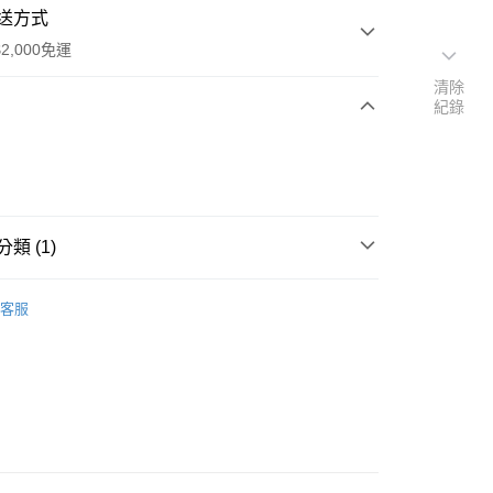
送方式
2,000免運
清除
紀錄
次付款
期付款
0 利率 每期
NT$2,563
21家銀行
類 (1)
0 利率 每期
NT$1,281
21家銀行
庫商業銀行
第一商業銀行
業銀行
彰化商業銀行
系列
庫商業銀行
第一商業銀行
業儲蓄銀行
台北富邦商業銀行
客服
業銀行
彰化商業銀行
華商業銀行
兆豐國際商業銀行
業儲蓄銀行
台北富邦商業銀行
小企業銀行
台中商業銀行
華商業銀行
兆豐國際商業銀行
台灣）商業銀行
華泰商業銀行
y
小企業銀行
台中商業銀行
業銀行
遠東國際商業銀行
台灣）商業銀行
華泰商業銀行
享後付
業銀行
永豐商業銀行
業銀行
遠東國際商業銀行
業銀行
星展（台灣）商業銀行
業銀行
永豐商業銀行
FTEE先享後付」】
際商業銀行
中國信託商業銀行
業銀行
星展（台灣）商業銀行
先享後付是「在收到商品之後才付款」的支付方式。 讓您購物簡單
天信用卡公司