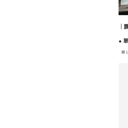
｜
● 單
將 