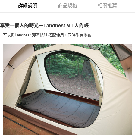
華南商業銀行
彰化商業銀行
合作金庫商業銀行
第一商業銀行
LINE Pay
詳細說明
商品規格
相關推薦
上海商業儲蓄銀行
台北富邦商業銀行
華南商業銀行
彰化商業銀行
國泰世華商業銀行
兆豐國際商業銀行
Apple Pay
上海商業儲蓄銀行
台北富邦商業銀行
臺灣中小企業銀行
台中商業銀行
國泰世華商業銀行
兆豐國際商業銀行
享受一個人的時光－Landnest M 1人內帳
匯豐（台灣）商業銀行
華泰商業銀行
Google Pay
臺灣中小企業銀行
台中商業銀行
聯邦商業銀行
遠東國際商業銀行
匯豐（台灣）商業銀行
華泰商業銀行
可以與Landnest 寢室帳M 搭配使用，同時附有地布
AFTEE先享後付
元大商業銀行
永豐商業銀行
聯邦商業銀行
遠東國際商業銀行
玉山商業銀行
星展（台灣）商業銀行
相關說明
元大商業銀行
永豐商業銀行
台新國際商業銀行
中國信託商業銀行
【關於「AFTEE先享後付」】
玉山商業銀行
星展（台灣）商業銀行
台灣樂天信用卡公司
AFTEE先享後付是「在收到商品之後才付款」的支付方式。 讓您購物簡單
台新國際商業銀行
中國信託商業銀行
運送方式
便利好安心！
台灣樂天信用卡公司
１．簡單：不需註冊會員、不需綁卡、不需儲值。
宅配
２．便利：只要手機號碼，簡訊認證，即可結帳。
每筆NT$100，滿NT$2,000(含以上)免運費
３．安心：先確認商品／服務後，再付款。
【「AFTEE先享後付」結帳流程】
１．於結帳方式選擇「AFTEE先享後付」後，將跳轉至「AFTEE先享後付」
結帳頁面，進行簡訊認證並確認金額後，即可完成結帳。
２．訂單成立數日內，您將收到繳費通知簡訊。
３．收到繳費通知簡訊後14天內，點擊此簡訊中的連結，可透過四大超商／
ATM／網路銀行／等多元方式進行付款，方視為交易完成。
※ 請注意：結帳手續完成當下不需立刻繳費，但若您需要取消訂單，請聯絡
購買商品的店家。未經商家同意取消之訂單仍視為有效，需透過AFTEE先享
後付繳納相關費用。