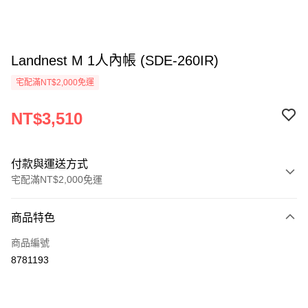
Landnest M 1人內帳 (SDE-260IR)
宅配滿NT$2,000免運
NT$3,510
付款與運送方式
宅配滿NT$2,000免運
付款方式
商品特色
信用卡一次付款
商品編號
信用卡分期付款
8781193
3 期 0 利率 每期
NT$1,170
21家銀行
6 期 0 利率 每期
NT$585
21家銀行
合作金庫商業銀行
第一商業銀行