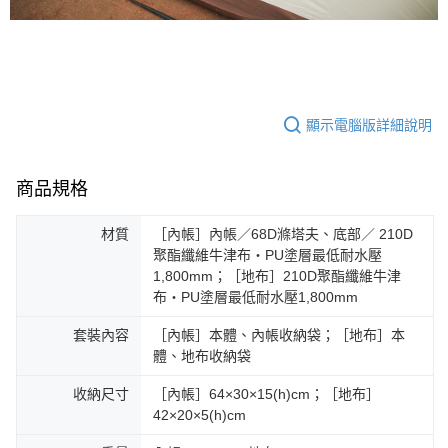
※ 交易是否成功請以「AFTEE先享後付 」之結帳頁面顯示為準，若有關於
是否繳費成功／繳費後需取消欲退款等相關疑問，請聯繫「AFTEE先享後付
客戶支援中心」
https://netprotections.freshdesk.com/support/home
【注意事項】
１．透過由恩沛科技股份有限公司提供之「AFTEE先享後付」服務完成之交
易，需依本服務之必要範圍內提供個人資料，並將交易相關給付款項請求債
顯示電腦版詳細說明
權轉讓予恩沛科技股份有限公司。
２．關於個人資料處理事宜，請瀏覽以下網址：
https://aftee.tw/terms/#terms3
商品規格
３．未成年的使用者請事先徵得法定代理人或監護人之同意方可使用
「AFTEE先享後付」，若未經同意申辦者引起之損失，本公司不負相關責
任。
材質
［內帳］內帳／68D滌塔夫、底部／ 210D
４．使用「AFTEE先享後付」時，將依據個別帳號之用戶狀況，依本公司即
聚酯纖維牛津布・PU塗層最低耐水壓
時審查核予不同之上限額度；若仍有額度不足之情形，本公司將視審查結果
1,800mm；［地布］210D聚酯纖維牛津
請求用戶進行身份認證。
布・PU塗層最低耐水壓1,800mm
５．嚴禁一人註冊多個帳號或使用他人資訊註冊。若發現惡意使用之情形，
恩沛科技股份有限公司將有權停止該用戶之使用額度並採取法律行動。
套裝內容
［內帳］本體、內帳收納袋；［地布］本
體、地布收納袋
收納尺寸
［內帳］64×30×15(h)cm；［地布］
42×20×5(h)cm