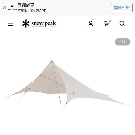
雪諾必克
開啟APP
立刻使用官方APP
0
1
/
1