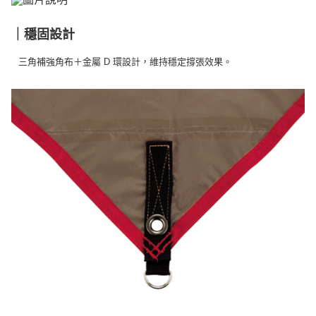
｜穩固設計
三角補強角布＋金屬 D 環設計，維持穩定撐張效果。