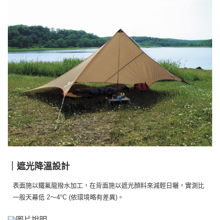
｜遮光降溫設計
表面施以鐵氟龍撥水加工，在背面施以遮光顏料來減輕日曬，實測比
一般天幕低 2～4°C (依環境略有差異)。