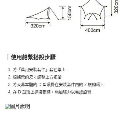
｜使用船槳搭設步驟
1. 將「槳用安裝套件」套在槳上
2. 根據槳的尺寸調整上方扣帶
3. 將天幕本體的 D 型環掛在安裝套件內的 2 根鉤環上
4. 在 D 型環上連接張繩，施加張力以完成設置