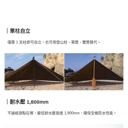
※ 交易是否成功請以「AFTEE先享後付 」之結帳頁面顯示為準，若有關於
是否繳費成功／繳費後需取消欲退款等相關疑問，請聯繫「AFTEE先享後付
客戶支援中心」
https://netprotections.freshdesk.com/support/home
【注意事項】
１．透過由恩沛科技股份有限公司提供之「AFTEE先享後付」服務完成之交
｜單柱自立
易，需依本服務之必要範圍內提供個人資料，並將交易相關給付款項請求債
權轉讓予恩沛科技股份有限公司。
僅需 1 支柱即可自立，也可用登山杖、單槳、雙槳替代。
２．關於個人資料處理事宜，請瀏覽以下網址：
https://aftee.tw/terms/#terms3
３．未成年的使用者請事先徵得法定代理人或監護人之同意方可使用
「AFTEE先享後付」，若未經同意申辦者引起之損失，本公司不負相關責
任。
４．使用「AFTEE先享後付」時，將依據個別帳號之用戶狀況，依本公司即
時審查核予不同之上限額度；若仍有額度不足之情形，本公司將視審查結果
請求用戶進行身份認證。
５．嚴禁一人註冊多個帳號或使用他人資訊註冊。若發現惡意使用之情形，
恩沛科技股份有限公司將有權停止該用戶之使用額度並採取法律行動。
｜耐水壓 1,800mm
不論檢測點在哪，最低耐水壓皆達 1,800mm，確保全帳防水性能。