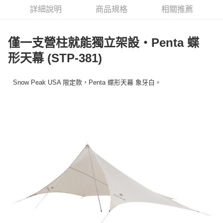
華南商業銀行
彰化商業銀行
合作金庫商業銀行
第一商業銀行
LINE Pay
詳細說明
商品規格
相關推薦
上海商業儲蓄銀行
台北富邦商業銀行
華南商業銀行
彰化商業銀行
國泰世華商業銀行
兆豐國際商業銀行
Apple Pay
上海商業儲蓄銀行
台北富邦商業銀行
臺灣中小企業銀行
台中商業銀行
國泰世華商業銀行
兆豐國際商業銀行
僅一支營柱就能獨立架設・Penta 蝶
匯豐（台灣）商業銀行
華泰商業銀行
Google Pay
臺灣中小企業銀行
台中商業銀行
聯邦商業銀行
遠東國際商業銀行
形天幕 (STP-381)
匯豐（台灣）商業銀行
華泰商業銀行
AFTEE先享後付
元大商業銀行
永豐商業銀行
聯邦商業銀行
遠東國際商業銀行
玉山商業銀行
星展（台灣）商業銀行
相關說明
元大商業銀行
永豐商業銀行
Snow Peak USA 限定款，Penta 蝶形天幕 象牙白。
台新國際商業銀行
中國信託商業銀行
【關於「AFTEE先享後付」】
玉山商業銀行
星展（台灣）商業銀行
台灣樂天信用卡公司
AFTEE先享後付是「在收到商品之後才付款」的支付方式。 讓您購物簡單
台新國際商業銀行
中國信託商業銀行
運送方式
便利好安心！
台灣樂天信用卡公司
１．簡單：不需註冊會員、不需綁卡、不需儲值。
宅配
２．便利：只要手機號碼，簡訊認證，即可結帳。
每筆NT$100，滿NT$2,000(含以上)免運費
３．安心：先確認商品／服務後，再付款。
【「AFTEE先享後付」結帳流程】
１．於結帳方式選擇「AFTEE先享後付」後，將跳轉至「AFTEE先享後付」
結帳頁面，進行簡訊認證並確認金額後，即可完成結帳。
２．訂單成立數日內，您將收到繳費通知簡訊。
３．收到繳費通知簡訊後14天內，點擊此簡訊中的連結，可透過四大超商／
ATM／網路銀行／等多元方式進行付款，方視為交易完成。
※ 請注意：結帳手續完成當下不需立刻繳費，但若您需要取消訂單，請聯絡
購買商品的店家。未經商家同意取消之訂單仍視為有效，需透過AFTEE先享
後付繳納相關費用。