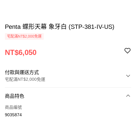
Penta 蝶形天幕 象牙白 (STP-381-IV-US)
宅配滿NT$2,000免運
NT$6,050
付款與運送方式
宅配滿NT$2,000免運
付款方式
商品特色
信用卡一次付款
商品編號
信用卡分期付款
9035874
3 期 0 利率 每期
NT$2,016
21家銀行
6 期 0 利率 每期
NT$1,008
21家銀行
合作金庫商業銀行
第一商業銀行