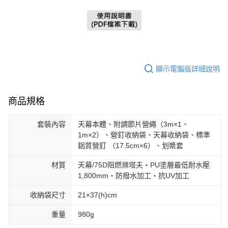
顯示電腦版詳細說明
商品規格
套裝內容
天幕本體、附調節片營繩（3m×1、
1m×2）、營釘收納袋、天幕收納袋、標準
鋁質營釘 （17.5cm×6）、划槳套
材質
天幕/75D阻燃滌塔夫・PU塗層最低耐水壓
1,800mm・防撥水加工・抗UV加工
收納袋尺寸
21×37(h)cm
重量
980g