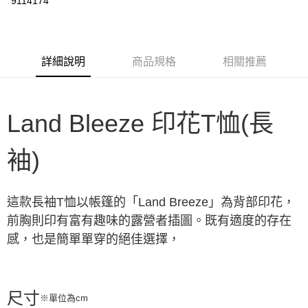
9114174
3 期 0 利率 每期
NT$394
21家銀行
6 期 0 利率 每期
NT$197
21家銀行
合作金庫商業銀行
第一商業銀行
華南商業銀行
彰化商業銀行
合作金庫商業銀行
第一商業銀行
LINE Pay
詳細說明
商品規格
相關推薦
上海商業儲蓄銀行
台北富邦商業銀行
華南商業銀行
彰化商業銀行
國泰世華商業銀行
兆豐國際商業銀行
Apple Pay
上海商業儲蓄銀行
台北富邦商業銀行
臺灣中小企業銀行
台中商業銀行
國泰世華商業銀行
兆豐國際商業銀行
匯豐（台灣）商業銀行
華泰商業銀行
Google Pay
臺灣中小企業銀行
台中商業銀行
Land Bleeze 印花T恤(長
聯邦商業銀行
遠東國際商業銀行
匯豐（台灣）商業銀行
華泰商業銀行
AFTEE先享後付
元大商業銀行
永豐商業銀行
聯邦商業銀行
遠東國際商業銀行
袖)
玉山商業銀行
星展（台灣）商業銀行
相關說明
元大商業銀行
永豐商業銀行
台新國際商業銀行
中國信託商業銀行
【關於「AFTEE先享後付」】
玉山商業銀行
星展（台灣）商業銀行
台灣樂天信用卡公司
AFTEE先享後付是「在收到商品之後才付款」的支付方式。 讓您購物簡單
台新國際商業銀行
中國信託商業銀行
運送方式
便利好安心！
這款長袖T恤以帳篷的「Land Breeze」為背部印花，
台灣樂天信用卡公司
１．簡單：不需註冊會員、不需綁卡、不需儲值。
宅配
２．便利：只要手機號碼，簡訊認證，即可結帳。
前胸則印有富有趣味的露營者插圖。既有適度的存在
每筆NT$100，滿NT$2,000(含以上)免運費
３．安心：先確認商品／服務後，再付款。
感，也是簡單單穿的絕佳選擇，
【「AFTEE先享後付」結帳流程】
１．於結帳方式選擇「AFTEE先享後付」後，將跳轉至「AFTEE先享後付」
結帳頁面，進行簡訊認證並確認金額後，即可完成結帳。
２．訂單成立數日內，您將收到繳費通知簡訊。
尺寸
※單位為cm
３．收到繳費通知簡訊後14天內，點擊此簡訊中的連結，可透過四大超商／