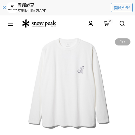
雪諾必克
開啟APP
立刻使用官方APP
0
1
/
7