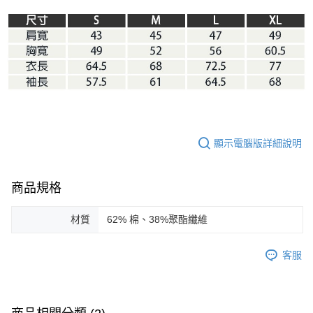
ATM／網路銀行／等多元方式進行付款，方視為交易完成。
※ 請注意：結帳手續完成當下不需立刻繳費，但若您需要取消訂單，請聯絡
購買商品的店家。未經商家同意取消之訂單仍視為有效，需透過AFTEE先享
後付繳納相關費用。
※ 交易是否成功請以「AFTEE先享後付 」之結帳頁面顯示為準，若有關於
是否繳費成功／繳費後需取消欲退款等相關疑問，請聯繫「AFTEE先享後付
客戶支援中心」
https://netprotections.freshdesk.com/support/home
【注意事項】
１．透過由恩沛科技股份有限公司提供之「AFTEE先享後付」服務完成之交
易，需依本服務之必要範圍內提供個人資料，並將交易相關給付款項請求債
顯示電腦版詳細說明
權轉讓予恩沛科技股份有限公司。
２．關於個人資料處理事宜，請瀏覽以下網址：
https://aftee.tw/terms/#terms3
３．未成年的使用者請事先徵得法定代理人或監護人之同意方可使用
商品規格
「AFTEE先享後付」，若未經同意申辦者引起之損失，本公司不負相關責
任。
材質
62% 棉、38%聚酯纖維
４．使用「AFTEE先享後付」時，將依據個別帳號之用戶狀況，依本公司即
時審查核予不同之上限額度；若仍有額度不足之情形，本公司將視審查結果
請求用戶進行身份認證。
客服
５．嚴禁一人註冊多個帳號或使用他人資訊註冊。若發現惡意使用之情形，
恩沛科技股份有限公司將有權停止該用戶之使用額度並採取法律行動。