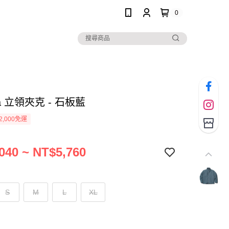
0
ta 立領夾克 - 石板藍
2,000免運
040 ~ NT$5,760
S
M
L
XL