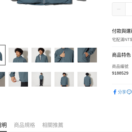
付款與運
宅配滿NT$
付款方式
商品特色
信用卡一
商品編號
9188529
信用卡分
3 期 
分享
6 期 
合作金
華南商
合作金
LINE Pay
上海商
華南商
國泰世
Apple Pay
上海商
臺灣中
國泰世
說明
商品規格
相關推薦
匯豐（
Google Pa
臺灣中