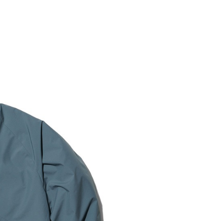
業銀行
遠東國際商業銀行
台灣）商業銀行
華泰商業銀行
享後付
業銀行
永豐商業銀行
業銀行
遠東國際商業銀行
業銀行
星展（台灣）商業銀行
業銀行
永豐商業銀行
FTEE先享後付」】
際商業銀行
中國信託商業銀行
業銀行
星展（台灣）商業銀行
先享後付是「在收到商品之後才付款」的支付方式。 讓您購物簡單
天信用卡公司
際商業銀行
中國信託商業銀行
心！
天信用卡公司
：不需註冊會員、不需綁卡、不需儲值。
：只要手機號碼，簡訊認證，即可結帳。
：先確認商品／服務後，再付款。
00，滿NT$2,000(含以上)免運費
EE先享後付」結帳流程】
方式選擇「AFTEE先享後付」後，將跳轉至「AFTEE先享後
頁面，進行簡訊認證並確認金額後，即可完成結帳。
成立數日內，您將收到繳費通知簡訊。
費通知簡訊後14天內，點擊此簡訊中的連結，可透過四大超商
網路銀行／等多元方式進行付款，方視為交易完成。
：結帳手續完成當下不需立刻繳費，但若您需要取消訂單，請聯
的店家。未經商家同意取消之訂單仍視為有效，需透過AFTEE
繳納相關費用。
否成功請以「AFTEE先享後付 」之結帳頁面顯示為準，若有關於
功／繳費後需取消欲退款等相關疑問，請聯繫「AFTEE先享後
援中心」
https://netprotections.freshdesk.com/support/home
項】
恩沛科技股份有限公司提供之「AFTEE先享後付」服務完成之