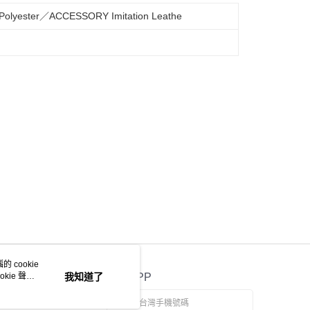
lyester／ACCESSORY Imitation Leathe
 cookie
kie 聲明
我知道了
官方APP