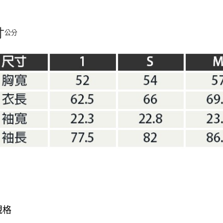
寸
公分
規格