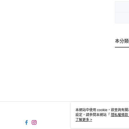
本分類
本網站中使用 cookie，欲查詢有關
設定，請參閱本網站「
隱私權條款
使用 cookie。
了解更多 >