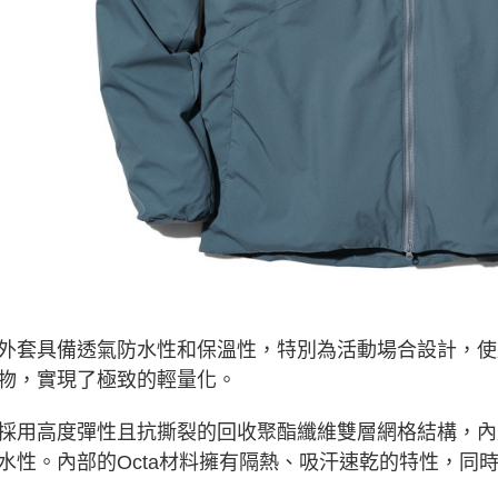
交易，需
求債權轉
２．關於
https://aft
３．未成
「AFTE
任。
４．使用「
即時審查
結果請求
５．嚴禁
形，恩沛
動。
外套具備透氣防水性和保溫性，特別為活動場合設計，使
物，實現了極致的輕量化。
採用高度彈性且抗撕裂的回收聚酯纖維雙層網格結構，內
水性。內部的Octa材料擁有隔熱、吸汗速乾的特性，同