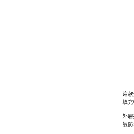
這款
填充
外層
氣防