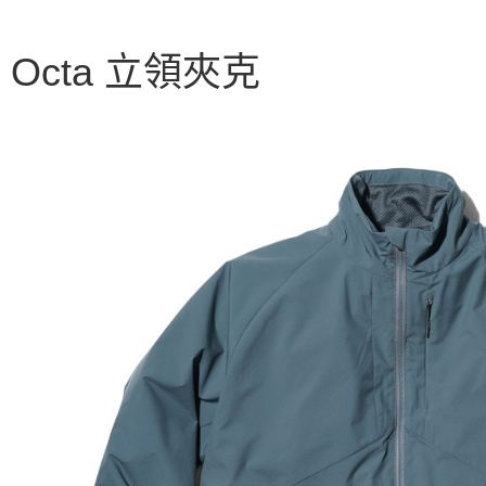
聯邦商
匯豐（
AFTEE先
元大商
聯邦商
玉山商
相關說明
元大商
L Octa 立領夾克
【關於「A
台新國
玉山商
AFTEE
台灣樂
台新國
便利好安
運送方式
台灣樂
１．簡單
２．便利
宅配
３．安心
每筆NT$1
【「AFT
１．於結帳
付」結帳
２．訂單
３．收到繳
／ATM／
※ 請注意
絡購買商品
先享後付
※ 交易是
是否繳費成
付客戶支
【注意事
１．透過由