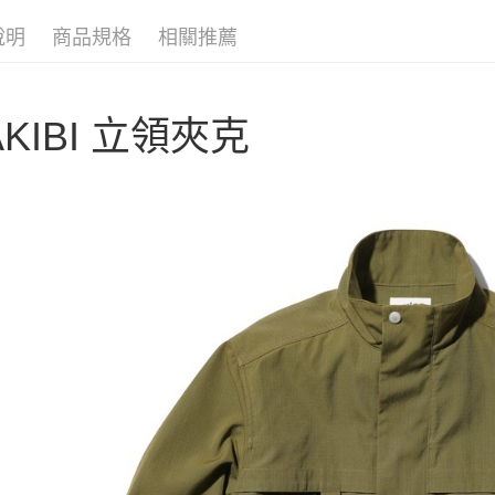
聯邦商
匯豐（
AFTEE先
元大商
聯邦商
說明
商品規格
相關推薦
玉山商
相關說明
元大商
【關於「A
台新國
玉山商
AFTEE
台灣樂
台新國
便利好安
運送方式
AKIBI 立領夾克
台灣樂
１．簡單
２．便利
宅配
３．安心
每筆NT$1
【「AFT
１．於結帳
付」結帳
２．訂單
３．收到繳
／ATM／
※ 請注意
絡購買商品
先享後付
※ 交易是
是否繳費成
付客戶支
【注意事
１．透過由