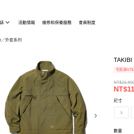
誌
活動情報
維修和保養服務
會員制度
cket／外套系列
TAKIB
宅配滿NT$
NT$15,80
NT$11
尺寸
1
數量