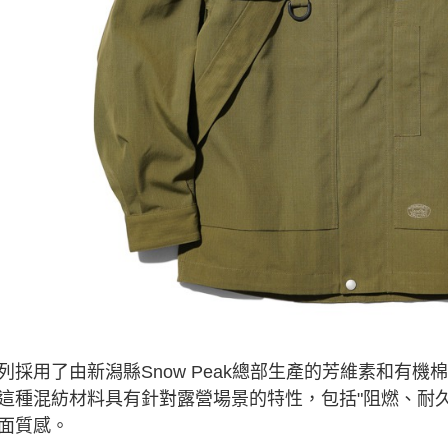
交易，需
求債權轉
２．關於
https://aft
３．未成
「AFTE
任。
４．使用「
即時審查
結果請求
５．嚴禁
形，恩沛
動。
列採用了由新潟縣Snow Peak總部生產的芳維素和有機棉
這種混紡材料具有針對露營場景的特性，包括"阻燃、耐
面質感。