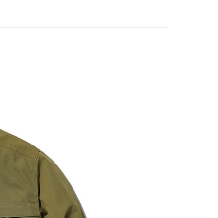
業銀行
遠東國際商業銀行
台灣）商業銀行
華泰商業銀行
享後付
業銀行
永豐商業銀行
業銀行
遠東國際商業銀行
業銀行
星展（台灣）商業銀行
業銀行
永豐商業銀行
FTEE先享後付」】
際商業銀行
中國信託商業銀行
業銀行
星展（台灣）商業銀行
先享後付是「在收到商品之後才付款」的支付方式。 讓您購物簡單
天信用卡公司
際商業銀行
中國信託商業銀行
心！
天信用卡公司
：不需註冊會員、不需綁卡、不需儲值。
：只要手機號碼，簡訊認證，即可結帳。
：先確認商品／服務後，再付款。
00，滿NT$2,000(含以上)免運費
EE先享後付」結帳流程】
方式選擇「AFTEE先享後付」後，將跳轉至「AFTEE先享後
頁面，進行簡訊認證並確認金額後，即可完成結帳。
成立數日內，您將收到繳費通知簡訊。
費通知簡訊後14天內，點擊此簡訊中的連結，可透過四大超商
網路銀行／等多元方式進行付款，方視為交易完成。
：結帳手續完成當下不需立刻繳費，但若您需要取消訂單，請聯
的店家。未經商家同意取消之訂單仍視為有效，需透過AFTEE
繳納相關費用。
否成功請以「AFTEE先享後付 」之結帳頁面顯示為準，若有關於
功／繳費後需取消欲退款等相關疑問，請聯繫「AFTEE先享後
援中心」
https://netprotections.freshdesk.com/support/home
項】
恩沛科技股份有限公司提供之「AFTEE先享後付」服務完成之