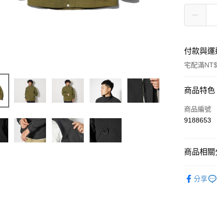
付款與運
宅配滿NT$
付款方式
商品特色
信用卡一
商品編號
9188653
信用卡分
3 期 
商品相關分
6 期 
合作金
華南商
Outdoor 
合作金
LINE Pay
上海商
分享
華南商
Snow Peak
國泰世
Apple Pay
上海商
臺灣中
國泰世
匯豐（
Google Pa
臺灣中