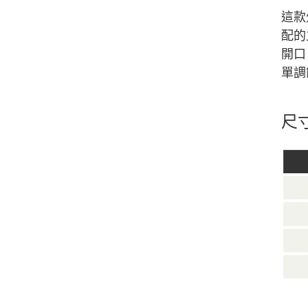
這款
配的
開口
單調
尺