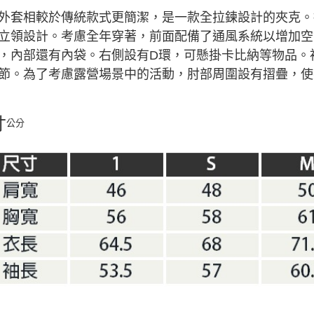
外套相較於傳統款式更簡潔，是一款全拉鍊設計的夾克。
立領設計。考慮全年穿著，前面配備了通風系統以增加空
，內部還有內袋。右側設有D環，可懸掛卡比納等物品。
節。為了考慮露營場景中的活動，肘部周圍設有摺疊，使
寸
公分