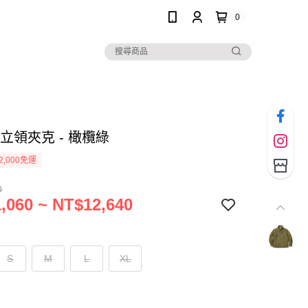
0
I 立領夾克 - 橄欖綠
2,000免運
0
,060 ~ NT$12,640
S
M
L
XL