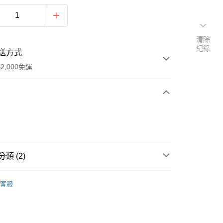
清除
紀錄
送方式
2,000免運
次付款
期付款
0 利率 每期
NT$3,686
21家銀行
類 (2)
0 利率 每期
NT$1,843
21家銀行
庫商業銀行
第一商業銀行
業銀行
彰化商業銀行
Life Value - 日本服飾系列
Coat & Jacket／外套系列
庫商業銀行
第一商業銀行
業儲蓄銀行
台北富邦商業銀行
客服
業銀行
彰化商業銀行
 Apparel Sale
華商業銀行
兆豐國際商業銀行
業儲蓄銀行
台北富邦商業銀行
小企業銀行
台中商業銀行
華商業銀行
兆豐國際商業銀行
台灣）商業銀行
華泰商業銀行
y
小企業銀行
台中商業銀行