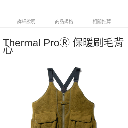
3 期 0 利率 每期
NT$2,666
21家銀行
6 期 0 利率 每期
NT$1,333
21家銀行
合作金庫商業銀行
第一商業銀行
華南商業銀行
彰化商業銀行
合作金庫商業銀行
第一商業銀行
LINE Pay
詳細說明
商品規格
相關推薦
上海商業儲蓄銀行
台北富邦商業銀行
華南商業銀行
彰化商業銀行
國泰世華商業銀行
兆豐國際商業銀行
Apple Pay
上海商業儲蓄銀行
台北富邦商業銀行
臺灣中小企業銀行
台中商業銀行
國泰世華商業銀行
兆豐國際商業銀行
Thermal ProⓇ 保暖刷毛背
匯豐（台灣）商業銀行
華泰商業銀行
Google Pay
臺灣中小企業銀行
台中商業銀行
心
聯邦商業銀行
遠東國際商業銀行
匯豐（台灣）商業銀行
華泰商業銀行
AFTEE先享後付
元大商業銀行
永豐商業銀行
聯邦商業銀行
遠東國際商業銀行
玉山商業銀行
星展（台灣）商業銀行
相關說明
元大商業銀行
永豐商業銀行
台新國際商業銀行
中國信託商業銀行
【關於「AFTEE先享後付」】
玉山商業銀行
星展（台灣）商業銀行
台灣樂天信用卡公司
AFTEE先享後付是「在收到商品之後才付款」的支付方式。 讓您購物簡單
台新國際商業銀行
中國信託商業銀行
運送方式
便利好安心！
台灣樂天信用卡公司
１．簡單：不需註冊會員、不需綁卡、不需儲值。
宅配
２．便利：只要手機號碼，簡訊認證，即可結帳。
每筆NT$100，滿NT$2,000(含以上)免運費
３．安心：先確認商品／服務後，再付款。
【「AFTEE先享後付」結帳流程】
１．於結帳方式選擇「AFTEE先享後付」後，將跳轉至「AFTEE先享後付」
結帳頁面，進行簡訊認證並確認金額後，即可完成結帳。
２．訂單成立數日內，您將收到繳費通知簡訊。
３．收到繳費通知簡訊後14天內，點擊此簡訊中的連結，可透過四大超商／
ATM／網路銀行／等多元方式進行付款，方視為交易完成。