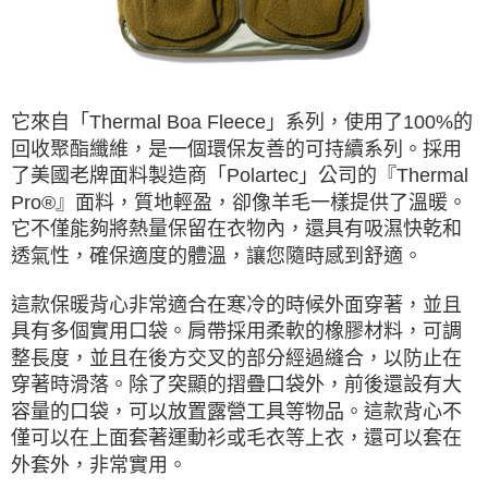
※ 請注意：結帳手續完成當下不需立刻繳費，但若您需要取消訂單，請聯絡
購買商品的店家。未經商家同意取消之訂單仍視為有效，需透過AFTEE先享
後付繳納相關費用。
※ 交易是否成功請以「AFTEE先享後付 」之結帳頁面顯示為準，若有關於
是否繳費成功／繳費後需取消欲退款等相關疑問，請聯繫「AFTEE先享後付
客戶支援中心」
https://netprotections.freshdesk.com/support/home
它來自「Thermal Boa Fleece」系列，使用了100%的
回收聚酯纖維，是一個環保友善的可持續系列。採用
【注意事項】
了美國老牌面料製造商「Polartec」公司的『Thermal
１．透過由恩沛科技股份有限公司提供之「AFTEE先享後付」服務完成之交
易，需依本服務之必要範圍內提供個人資料，並將交易相關給付款項請求債
Pro®』面料，質地輕盈，卻像羊毛一樣提供了溫暖。
權轉讓予恩沛科技股份有限公司。
它不僅能夠將熱量保留在衣物內，還具有吸濕快乾和
２．關於個人資料處理事宜，請瀏覽以下網址：
透氣性，確保適度的體溫，讓您隨時感到舒適。
https://aftee.tw/terms/#terms3
３．未成年的使用者請事先徵得法定代理人或監護人之同意方可使用
「AFTEE先享後付」，若未經同意申辦者引起之損失，本公司不負相關責
這款保暖背心非常適合在寒冷的時候外面穿著，並且
任。
具有多個實用口袋。肩帶採用柔軟的橡膠材料，可調
４．使用「AFTEE先享後付」時，將依據個別帳號之用戶狀況，依本公司即
時審查核予不同之上限額度；若仍有額度不足之情形，本公司將視審查結果
整長度，並且在後方交叉的部分經過縫合，以防止在
請求用戶進行身份認證。
穿著時滑落。除了突顯的摺疊口袋外，前後還設有大
５．嚴禁一人註冊多個帳號或使用他人資訊註冊。若發現惡意使用之情形，
容量的口袋，可以放置露營工具等物品。這款背心不
恩沛科技股份有限公司將有權停止該用戶之使用額度並採取法律行動。
僅可以在上面套著運動衫或毛衣等上衣，還可以套在
外套外，非常實用。