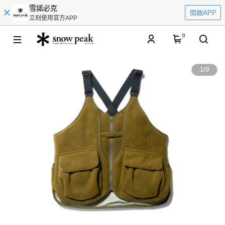
雪諾必克
開啟APP
立刻使用官方APP
0
1
/
9