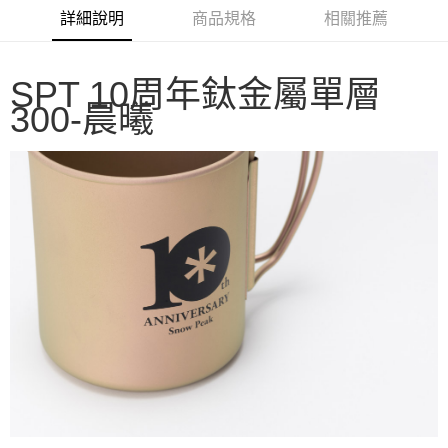
華南商業銀行
彰化商業銀行
合作金庫商業銀行
第一商業銀行
LINE Pay
詳細說明
商品規格
相關推薦
上海商業儲蓄銀行
台北富邦商業銀行
華南商業銀行
彰化商業銀行
國泰世華商業銀行
兆豐國際商業銀行
Apple Pay
上海商業儲蓄銀行
台北富邦商業銀行
臺灣中小企業銀行
台中商業銀行
國泰世華商業銀行
兆豐國際商業銀行
SPT 10周年鈦金屬單層
匯豐（台灣）商業銀行
華泰商業銀行
Google Pay
臺灣中小企業銀行
台中商業銀行
300-晨曦
聯邦商業銀行
遠東國際商業銀行
匯豐（台灣）商業銀行
華泰商業銀行
AFTEE先享後付
元大商業銀行
永豐商業銀行
聯邦商業銀行
遠東國際商業銀行
玉山商業銀行
星展（台灣）商業銀行
相關說明
元大商業銀行
永豐商業銀行
台新國際商業銀行
中國信託商業銀行
【關於「AFTEE先享後付」】
玉山商業銀行
星展（台灣）商業銀行
台灣樂天信用卡公司
AFTEE先享後付是「在收到商品之後才付款」的支付方式。 讓您購物簡單
台新國際商業銀行
中國信託商業銀行
運送方式
便利好安心！
台灣樂天信用卡公司
１．簡單：不需註冊會員、不需綁卡、不需儲值。
宅配
２．便利：只要手機號碼，簡訊認證，即可結帳。
每筆NT$100，滿NT$2,000(含以上)免運費
３．安心：先確認商品／服務後，再付款。
【「AFTEE先享後付」結帳流程】
１．於結帳方式選擇「AFTEE先享後付」後，將跳轉至「AFTEE先享後付」
結帳頁面，進行簡訊認證並確認金額後，即可完成結帳。
２．訂單成立數日內，您將收到繳費通知簡訊。
３．收到繳費通知簡訊後14天內，點擊此簡訊中的連結，可透過四大超商／
ATM／網路銀行／等多元方式進行付款，方視為交易完成。
※ 請注意：結帳手續完成當下不需立刻繳費，但若您需要取消訂單，請聯絡
購買商品的店家。未經商家同意取消之訂單仍視為有效，需透過AFTEE先享
後付繳納相關費用。