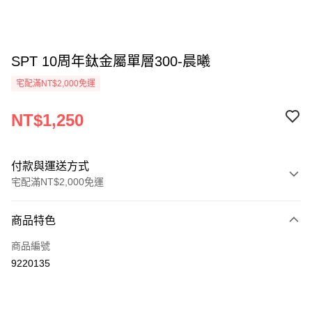
SPT 10周年鈦金屬單層300-晨曦
宅配滿NT$2,000免運
NT$1,250
付款與運送方式
宅配滿NT$2,000免運
付款方式
商品特色
信用卡一次付款
商品編號
信用卡分期付款
9220135
3 期 0 利率 每期
NT$416
21家銀行
6 期 0 利率 每期
NT$208
21家銀行
合作金庫商業銀行
第一商業銀行