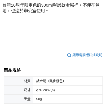
※ 交易是否成功請以「AFTEE先享後付 」之結帳頁面顯示為準，若有關於
台灣10周年限定色的300ml單層鈦金屬杯。
不僅在營
是否繳費成功／繳費後需取消欲退款等相關疑問，請聯繫「AFTEE先享後付
地，也適於辦公室使用。
客戶支援中心」
https://netprotections.freshdesk.com/support/home
【注意事項】
１．透過由恩沛科技股份有限公司提供之「AFTEE先享後付」服務完成之交
易，需依本服務之必要範圍內提供個人資料，並將交易相關給付款項請求債
權轉讓予恩沛科技股份有限公司。
２．關於個人資料處理事宜，請瀏覽以下網址：
https://aftee.tw/terms/#terms3
３．未成年的使用者請事先徵得法定代理人或監護人之同意方可使用
「AFTEE先享後付」，若未經同意申辦者引起之損失，本公司不負相關責
任。
顯示電腦版詳細說明
４．使用「AFTEE先享後付」時，將依據個別帳號之用戶狀況，依本公司即
時審查核予不同之上限額度；若仍有額度不足之情形，本公司將視審查結果
請求用戶進行身份認證。
商品規格
５．嚴禁一人註冊多個帳號或使用他人資訊註冊。若發現惡意使用之情形，
恩沛科技股份有限公司將有權停止該用戶之使用額度並採取法律行動。
材質
鈦金屬（酸化發色）
尺寸
φ76.2×82(h)
重量
50g