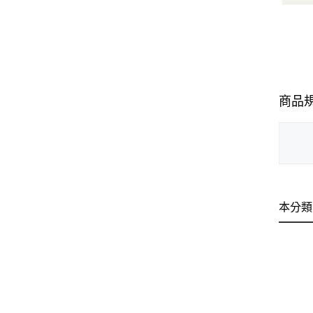
商品
本分類