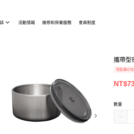
誌
活動情報
維修和保養服務
會員制度
攜帶型密
宅配滿NT$
NT$7
數量