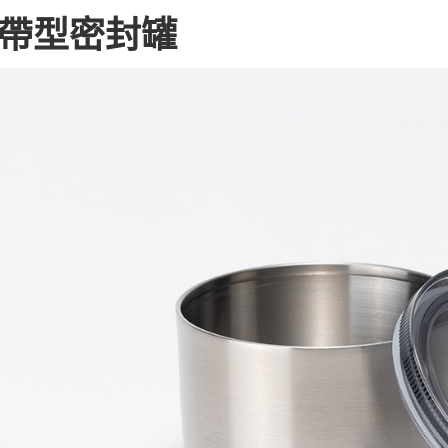
台新國
便利好安
運送方式
帶型密封罐
台灣樂
１．簡單
２．便利
宅配
３．安心
每筆NT$1
【「AFT
１．於結帳
付」結帳
２．訂單
３．收到繳
／ATM／
※ 請注意
絡購買商品
先享後付
※ 交易是
是否繳費成
付客戶支
【注意事
１．透過由
交易，需
求債權轉
２．關於
https://aft
３．未成