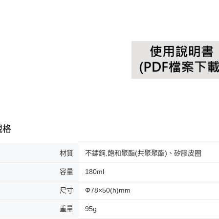
規格
材質
不鏽鋼,飽和聚酯(共聚聚酯)、矽膠皮圈
容量
180ml
尺寸
Φ78×50(h)mm
重量
95g