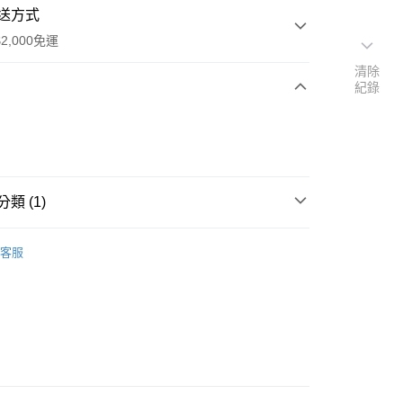
送方式
2,000免運
清除
紀錄
次付款
期付款
0 利率 每期
NT$243
21家銀行
類 (1)
0 利率 每期
NT$121
21家銀行
庫商業銀行
第一商業銀行
業銀行
彰化商業銀行
庫商業銀行
第一商業銀行
業儲蓄銀行
台北富邦商業銀行
客服
業銀行
彰化商業銀行
華商業銀行
兆豐國際商業銀行
業儲蓄銀行
台北富邦商業銀行
小企業銀行
台中商業銀行
華商業銀行
兆豐國際商業銀行
台灣）商業銀行
華泰商業銀行
y
小企業銀行
台中商業銀行
業銀行
遠東國際商業銀行
台灣）商業銀行
華泰商業銀行
享後付
業銀行
永豐商業銀行
業銀行
遠東國際商業銀行
業銀行
星展（台灣）商業銀行
業銀行
永豐商業銀行
FTEE先享後付」】
際商業銀行
中國信託商業銀行
業銀行
星展（台灣）商業銀行
先享後付是「在收到商品之後才付款」的支付方式。 讓您購物簡單
天信用卡公司