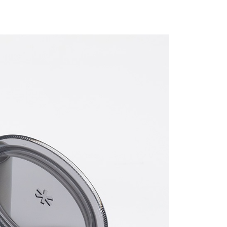
際商業銀行
中國信託商業銀行
心！
天信用卡公司
：不需註冊會員、不需綁卡、不需儲值。
：只要手機號碼，簡訊認證，即可結帳。
：先確認商品／服務後，再付款。
00，滿NT$2,000(含以上)免運費
EE先享後付」結帳流程】
方式選擇「AFTEE先享後付」後，將跳轉至「AFTEE先享後
頁面，進行簡訊認證並確認金額後，即可完成結帳。
成立數日內，您將收到繳費通知簡訊。
費通知簡訊後14天內，點擊此簡訊中的連結，可透過四大超商
網路銀行／等多元方式進行付款，方視為交易完成。
：結帳手續完成當下不需立刻繳費，但若您需要取消訂單，請聯
的店家。未經商家同意取消之訂單仍視為有效，需透過AFTEE
繳納相關費用。
否成功請以「AFTEE先享後付 」之結帳頁面顯示為準，若有關於
功／繳費後需取消欲退款等相關疑問，請聯繫「AFTEE先享後
援中心」
https://netprotections.freshdesk.com/support/home
項】
恩沛科技股份有限公司提供之「AFTEE先享後付」服務完成之
依本服務之必要範圍內提供個人資料，並將交易相關給付款項請
讓予恩沛科技股份有限公司。
個人資料處理事宜，請瀏覽以下網址：
ee.tw/terms/#terms3
年的使用者請事先徵得法定代理人或監護人之同意方可使用