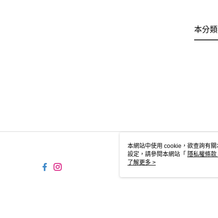
本分類
本網站中使用 cookie，欲查詢有關
設定，請參閱本網站「
隱私權條款
使用 cookie。
了解更多 >