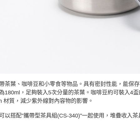
「AFTE
任。
４．使用「
即時審查
結果請求
５．嚴禁
形，恩沛
動。
帶茶葉、咖啡豆和小零食等物品。具有密封性能，能保存
為180ml，足夠裝入5次分量的茶葉。咖啡豆約可裝入
itan 材質，減少紫外線對內容物的影響。
可以搭配"攜帶型茶具組(CS-340)"一起使用，堆疊收