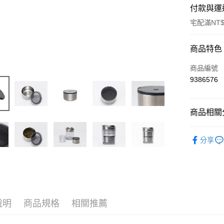
付款與運
宅配滿NT$
付款方式
商品特色
信用卡一
商品編號
9386576
信用卡分
3 期 
商品相關分
6 期 
合作金
華南商
餐具系列
合作金
LINE Pay
上海商
分享
華南商
國泰世
Apple Pay
上海商
臺灣中
國泰世
匯豐（
Google Pa
臺灣中
聯邦商
匯豐（
AFTEE先
元大商
聯邦商
玉山商
相關說明
說明
商品規格
相關推薦
元大商
【關於「A
台新國
玉山商
AFTEE
台灣樂